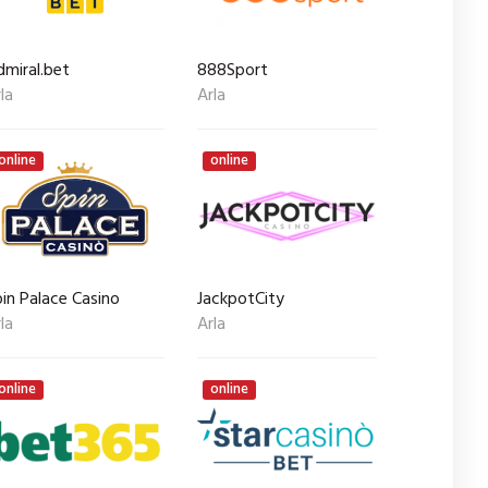
dmiral.bet
888Sport
la
Arla
online
online
in Palace Casino
JackpotCity
la
Arla
online
online