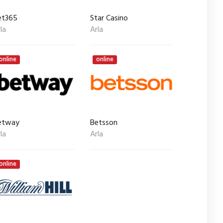
et365
Star Casino
la
Arla
online
online
etway
Betsson
la
Arla
online