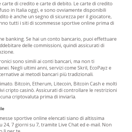
rte di credito e carte di debito. Le carte di credito
uso in Italia oggi, e sono ovviamente disponibili
dito è anche un segno di sicurezza per il giocatore,
anno tutti i siti di scommesse sportive online prima di
line banking. Se hai un conto bancario, puoi effettuare
debitare delle commissioni, quindi assicurati di
pzione.
ronici sono simili ai conti bancari, ma non ti
i. Negli ultimi anni, servizi come Skril, EcoPayz e
ternative ai metodi bancari più tradizionali.
nimato. Bitcoin, Etherum, Litecoin, Bitcoin Cash e molti
vi cripto casinò. Assicurati di controllare le restrizioni
scuna criptovaluta prima di inviarla.
ile
mmesse sportive online elencati siano di altissima
u 24, 7 giorni su 7, tramite Live Chat ed e-mail. Non
lì per te.