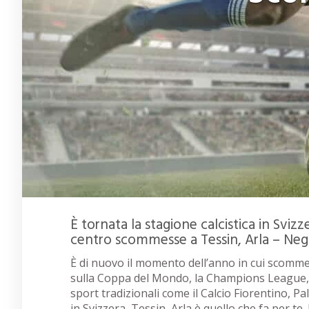
È tornata la stagione calcistica in Svizz
centro scommesse a Tessin, Arla – Neg
È di nuovo il momento dell’anno in cui scomme
sulla Coppa del Mondo, la Champions League, le
sport tradizionali come il Calcio Fiorentino, Pa
in Svizzera, Tessin, Arla è quello che fa per t