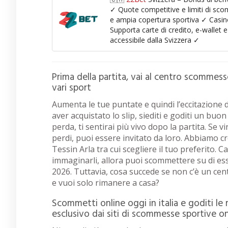
✓ Quote competitive e limiti di sco
e ampia copertura sportiva ✓ Casinò 
Supporta carte di credito, e-wallet 
accessibile dalla Svizzera ✓
Prima della partita, vai al centro scommes
vari sport
Aumenta le tue puntate e quindi l’eccitazion
aver acquistato lo slip, siediti e goditi un buon
perda, ti sentirai più vivo dopo la partita. Se vi
perdi, puoi essere invitato da loro. Abbiamo c
Tessin Arla tra cui scegliere il tuo preferito. C
immaginarli, allora puoi scommettere su di ess
2026. Tuttavia, cosa succede se non c’è un cen
e vuoi solo rimanere a casa?
Scommetti online oggi in italia e goditi l
esclusivo dai siti di scommesse sportive on