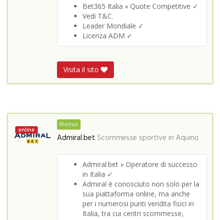
Bet365 Italia » Quote Competitive ✓
Vedi T&C.
Leader Mondiale ✓
Licenza ADM ✓
Visita il sito
Premio
online
Admiral.bet
Scommesse sportive in
Aquino
Admiral.bet » Operatore di successo
in Italia ✓
Admiral è conosciuto non solo per la
sua piattaforma online, ma anche
per i numerosi punti vendita fisici in
Italia, tra cui centri scommesse,