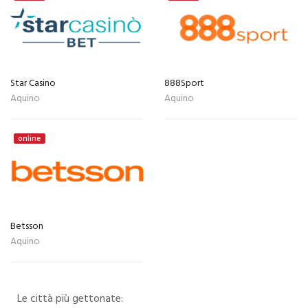
Star Casino
888Sport
Aquino
Aquino
online
Betsson
Aquino
Le città più gettonate: