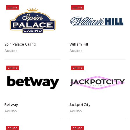
online
online
Spin Palace Casino
William Hill
Aquino
Aquino
online
online
Betway
JackpotCity
Aquino
Aquino
online
online