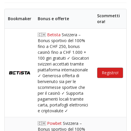
Scommetti
Bookmaker
Bonus e offerte
ora!
🇨🇭
Betista
Svizzera –
Bonus sportivo del 100%
fino a CHF 250, bonus
casinò fino a CHF 1.000 +
100 giri gratuiti ✓ Giocatori
svizzeri accettati tramite
piattaforma internazionale
Registro!
✓ Generosa offerta di
benvenuto sia per le
scommesse sportive che
per il casinò ✓ Supporta
pagamenti locali tramite
carta, portafogli elettronici
e criptovalute ✓
🇨🇭
Powbet
Svizzera –
Bonus sportivo del 100%