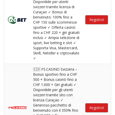
Disponibile per utenti
svizzeri tramite licenza di
Curaçao ✓ Bonus di
benvenuto: 100% fino a
Registro!
CHF 150 sulle scommesse
sportive ✓ Offerta casinò:
fino a CHF 220 + giri gratuiti
inclusi ✓ Ampia selezione di
sport, live betting e slot ✓
Supporta Visa, Mastercard,
Skrill, Neteller e criptovalute
✓
🇨🇭 FS.CASINO Svizzera –
Bonus sportivo fino a CHF
500 + Bonus casinò fino a
CHF 1.000 + Giri gratuiti ✓
Disponibile per gli utenti
svizzeri tramite sito con
licenza Curaçao ✓
Generoso pacchetto di
Registro!
benvenuto con il 350% fino