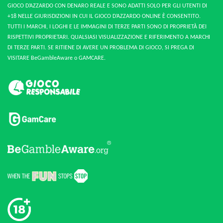
GIOCO D’AZZARDO CON DENARO REALE E SONO ADATTI SOLO PER GLI UTENTI DI
+18 NELLE GIURISDIZIONI IN CUI IL GIOCO D’AZZARDO ONLINE È CONSENTITO.
TUTTI I MARCHI, I LOGHI E LE IMMAGINI DI TERZE PARTI SONO DI PROPRIETÀ DEI
RISPETTIVI PROPRIETARI. QUALSIASI VISUALIZZAZIONE E RIFERIMENTO A MARCHI
DI TERZE PARTI. SE RITIENE DI AVERE UN PROBLEMA DI GIOCO, SI PREGA DI
VISITARE BeGambleAware o GAMCARE.