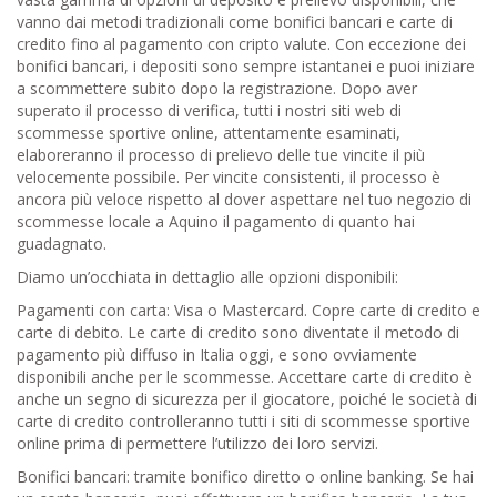
vanno dai metodi tradizionali come bonifici bancari e carte di
credito fino al pagamento con cripto valute. Con eccezione dei
bonifici bancari, i depositi sono sempre istantanei e puoi iniziare
a scommettere subito dopo la registrazione. Dopo aver
superato il processo di verifica, tutti i nostri siti web di
scommesse sportive online, attentamente esaminati,
elaboreranno il processo di prelievo delle tue vincite il più
velocemente possibile. Per vincite consistenti, il processo è
ancora più veloce rispetto al dover aspettare nel tuo negozio di
scommesse locale a Aquino il pagamento di quanto hai
guadagnato.
Diamo un’occhiata in dettaglio alle opzioni disponibili:
Pagamenti con carta: Visa o Mastercard. Copre carte di credito e
carte di debito. Le carte di credito sono diventate il metodo di
pagamento più diffuso in Italia oggi, e sono ovviamente
disponibili anche per le scommesse. Accettare carte di credito è
anche un segno di sicurezza per il giocatore, poiché le società di
carte di credito controlleranno tutti i siti di scommesse sportive
online prima di permettere l’utilizzo dei loro servizi.
Bonifici bancari: tramite bonifico diretto o online banking. Se hai