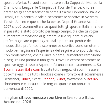
sport preferito. Se vuoi scommettere sulla Coppa del Mondo, la
Champions League, le Olimpiadi, il Tour de France, o forse
preferisci gli sport tradizionali come il Calcio Fiorentino, Palla o
Hitball, il tuo centro locale di scommesse sportive in Svizzera,
Tessin, Aquino è quello che fa per te. Dopo il Finance Act del
2007 si può scommettere su quasi tutti gli sport in Italia, mentre
in passato è stato proibito per lungo tempo. Sia che tu voglia
aumentare l’emozione di guardare la tua squadra di calcio
preferita giocare o proteggerti dalle potenziali perdite del
motociclista preferito, le scommesse sportive sono un ottimo
modo per migliorare l’esperienza del seguire uno sport dal vivo.
Con moderazione, che tu vinca o perda, aumenterà l’emozione
di seguire una partita o una gara. Trova un centro scommesse
sportive oggi stesso a Aquino e fai una piccola scommessa. Su
Scommesseinitalia.com
trovate tutti i negozi di scommesse e
bookmakers in da tutti i bookies come il fornitore di scommesse
Betwinner,
20bet
, 1xbet,
Rabona
,
22bet
, Wazamba o
Bet365
chiaramente elencati con le migliori quote e un bonus di
benvenuto di 500€.
I migliori
siti scommesse sportive
in Svizzera e Italia,
Aquino nel 2026