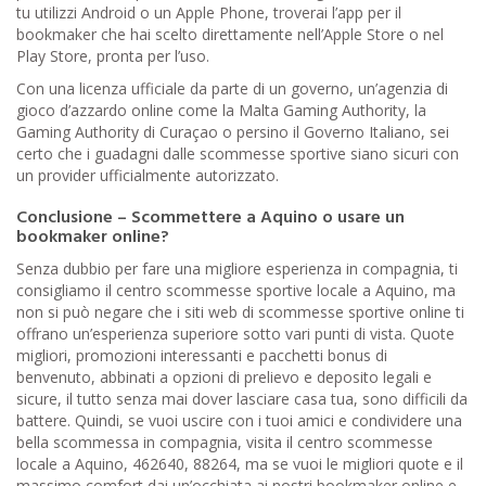
tu utilizzi Android o un Apple Phone, troverai l’app per il
bookmaker che hai scelto direttamente nell’Apple Store o nel
Play Store, pronta per l’uso.
Con una licenza ufficiale da parte di un governo, un’agenzia di
gioco d’azzardo online come la Malta Gaming Authority, la
Gaming Authority di Curaçao o persino il Governo Italiano, sei
certo che i guadagni dalle scommesse sportive siano sicuri con
un provider ufficialmente autorizzato.
Conclusione – Scommettere a Aquino o usare un
bookmaker online?
Senza dubbio per fare una migliore esperienza in compagnia, ti
consigliamo il centro scommesse sportive locale a Aquino, ma
non si può negare che i siti web di scommesse sportive online ti
offrano un’esperienza superiore sotto vari punti di vista. Quote
migliori, promozioni interessanti e pacchetti bonus di
benvenuto, abbinati a opzioni di prelievo e deposito legali e
sicure, il tutto senza mai dover lasciare casa tua, sono difficili da
battere. Quindi, se vuoi uscire con i tuoi amici e condividere una
bella scommessa in compagnia, visita il centro scommesse
locale a Aquino, 462640, 88264, ma se vuoi le migliori quote e il
massimo comfort dai un’occhiata ai nostri bookmaker online e