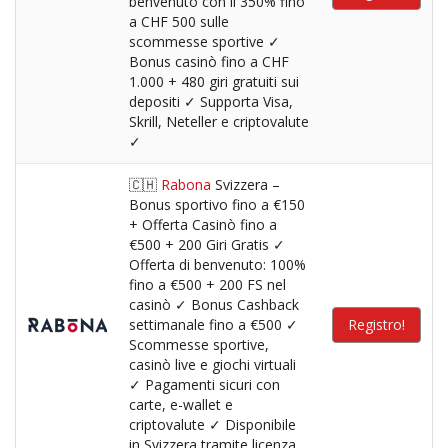
benvenuto con il 350% fino
a CHF 500 sulle
scommesse sportive ✓
Bonus casinò fino a CHF
1.000 + 480 giri gratuiti sui
depositi ✓ Supporta Visa,
Skrill, Neteller e criptovalute
✓
🇨🇭
Rabona
Svizzera –
Bonus sportivo fino a €150
+ Offerta Casinò fino a
€500 + 200 Giri Gratis ✓
Offerta di benvenuto: 100%
fino a €500 + 200 FS nel
casinò ✓ Bonus Cashback
settimanale fino a €500 ✓
Registro!
Scommesse sportive,
casinò live e giochi virtuali
✓ Pagamenti sicuri con
carte, e-wallet e
criptovalute ✓ Disponibile
in Svizzera tramite licenza