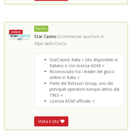
Premio
online
Star Casino
Scommesse sportive in
Alpe della Costa
StarCasinò Italia » Sito disponibile in
Italiano e con licenza ADM ✓
Riconosciuto tra i leader del gioco
online in Italia ✓
Parte del Betsson Group, uno dei
principali operatori europei attivo dal
1963 ✓
Licenza ADM ufficiale ✓
Visita il sito