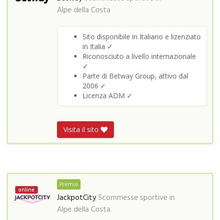
Alpe della Costa
Sito disponibile in Italiano e lizenziato
in Italia ✓
Riconosciuto a livello internazionale
✓
Parte di Betway Group, attivo dal
2006 ✓
Licenza ADM ✓
Visita il sito
Premio
online
JackpotCity
Scommesse sportive in
Alpe della Costa