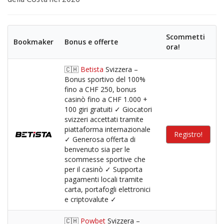
Scommetti
Bookmaker
Bonus e offerte
ora!
🇨🇭
Betista
Svizzera –
Bonus sportivo del 100%
fino a CHF 250, bonus
casinò fino a CHF 1.000 +
100 giri gratuiti ✓ Giocatori
svizzeri accettati tramite
piattaforma internazionale
Registro!
✓ Generosa offerta di
benvenuto sia per le
scommesse sportive che
per il casinò ✓ Supporta
pagamenti locali tramite
carta, portafogli elettronici
e criptovalute ✓
🇨🇭
Powbet
Svizzera –