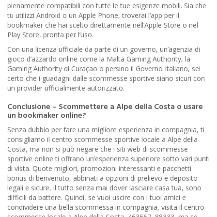
pienamente compatibili con tutte le tue esigenze mobili. Sia che
tu utilizzi Android o un Apple Phone, troverai l’app per il
bookmaker che hai scelto direttamente nell’Apple Store o nel
Play Store, pronta per l’uso.
Con una licenza ufficiale da parte di un governo, un’agenzia di
gioco d’azzardo online come la Malta Gaming Authority, la
Gaming Authority di Curaçao o persino il Governo Italiano, sei
certo che i guadagni dalle scommesse sportive siano sicuri con
un provider ufficialmente autorizzato.
Conclusione – Scommettere a Alpe della Costa o usare
un bookmaker online?
Senza dubbio per fare una migliore esperienza in compagnia, ti
consigliamo il centro scommesse sportive locale a Alpe della
Costa, ma non si può negare che i siti web di scommesse
sportive online ti offrano un’esperienza superiore sotto vari punti
di vista. Quote migliori, promozioni interessanti e pacchetti
bonus di benvenuto, abbinati a opzioni di prelievo e deposito
legali e sicure, il tutto senza mai dover lasciare casa tua, sono
difficili da battere. Quindi, se vuoi uscire con i tuoi amici e
condividere una bella scommessa in compagnia, visita il centro
scommesse locale a Alpe della Costa, 463667, 88333, ma se