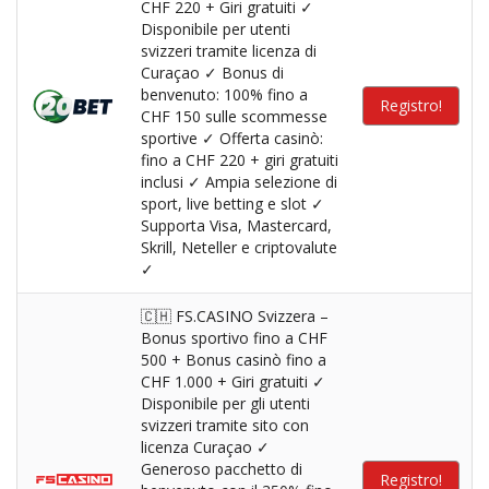
CHF 220 + Giri gratuiti ✓
Disponibile per utenti
svizzeri tramite licenza di
Curaçao ✓ Bonus di
benvenuto: 100% fino a
Registro!
CHF 150 sulle scommesse
sportive ✓ Offerta casinò:
fino a CHF 220 + giri gratuiti
inclusi ✓ Ampia selezione di
sport, live betting e slot ✓
Supporta Visa, Mastercard,
Skrill, Neteller e criptovalute
✓
🇨🇭 FS.CASINO Svizzera –
Bonus sportivo fino a CHF
500 + Bonus casinò fino a
CHF 1.000 + Giri gratuiti ✓
Disponibile per gli utenti
svizzeri tramite sito con
licenza Curaçao ✓
Generoso pacchetto di
Registro!