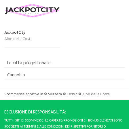
JackpotCity
Alpe della Costa
Le città più gettonate:
Cannobio
Scommesse sportive in
⚽
Svizzera
⚽
Tessin
⚽
Alpe della Costa
ESCLUSIONE DI RESPONSABILITÀ:
TUTTI I SITI DI SCOMMESSE, LE OFFERTE/PROMOZIONI E I BONUS ELENCATI SONO
SOGGETTI AI TERMINI E ALLE CONDIZIONI DEI RISPETTIVI FORNITORI DI