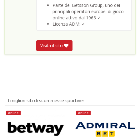
Parte del Betsson Group, uno dei
principali operatori europei di gioco
online attivo dal 1963 ✓
Licenza ADM: ✓
Visita il sito
I migliori siti di scommesse sportive:
online
online