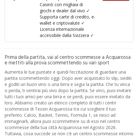
Casinò con migliaia di
giochi e dealer dal vivo ✓
Supporta carte di credito, e-
wallet e criptovalute ✓
Licenza internazionale
accessibile dalla Svizzera ✓
Prima della partita, vai al centro scommesse a Acquarossa
e mettiti alla prova scommettendo su vari sport
Aumenta le tue puntate e quindi l’eccitazione di guardare una
partita scommettendo oggi. Dopo aver acquistato lo slip, siediti
e goditi un buon vino o una birra e segui la partita. Che tu vinca
o perda, ti sentirai più vivo dopo la partita. Se vinci, puoi invitare
tutti i tuoi amici per una birra e se perdi, puoi essere invitato da
loro. Abbiamo creato un elenco completo di tutti i centri
scommesse di Tessin Acquarossa tra cui scegliere il tuo
preferito. Calcio, Basket, Tennis, Formula 1, se riesci ad
immaginarli, allora puoi scommettere su di essi nel centro
scommesse della tua città Acquarossa nel Agosto 2026.
Tuttavia, cosa succede se non c’è un centro scommesse intorno