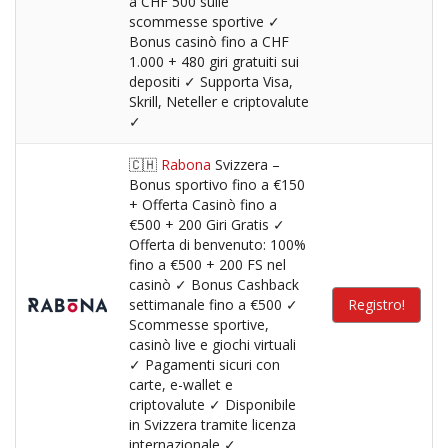
a CHF 500 sulle
scommesse sportive ✓
Bonus casinò fino a CHF
1.000 + 480 giri gratuiti sui
depositi ✓ Supporta Visa,
Skrill, Neteller e criptovalute
✓
🇨🇭
Rabona
Svizzera –
Bonus sportivo fino a €150
+ Offerta Casinò fino a
€500 + 200 Giri Gratis ✓
Offerta di benvenuto: 100%
fino a €500 + 200 FS nel
casinò ✓ Bonus Cashback
settimanale fino a €500 ✓
Registro!
Scommesse sportive,
casinò live e giochi virtuali
✓ Pagamenti sicuri con
carte, e-wallet e
criptovalute ✓ Disponibile
in Svizzera tramite licenza
internazionale ✓