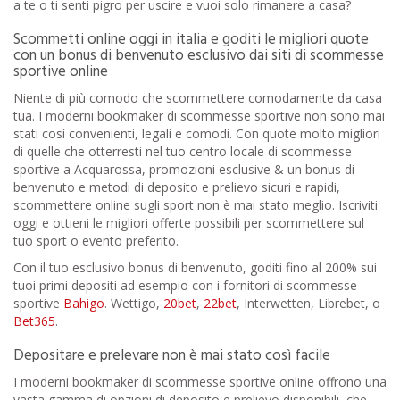
a te o ti senti pigro per uscire e vuoi solo rimanere a casa?
Scommetti online oggi in italia e goditi le migliori quote
con un bonus di benvenuto esclusivo dai siti di scommesse
sportive online
Niente di più comodo che scommettere comodamente da casa
tua. I moderni bookmaker di scommesse sportive non sono mai
stati così convenienti, legali e comodi. Con quote molto migliori
di quelle che otterresti nel tuo centro locale di scommesse
sportive a Acquarossa, promozioni esclusive & un bonus di
benvenuto e metodi di deposito e prelievo sicuri e rapidi,
scommettere online sugli sport non è mai stato meglio. Iscriviti
oggi e ottieni le migliori offerte possibili per scommettere sul
tuo sport o evento preferito.
Con il tuo esclusivo bonus di benvenuto, goditi fino al 200% sui
tuoi primi depositi ad esempio con i fornitori di scommesse
sportive
Bahigo
. Wettigo,
20bet
,
22bet
, Interwetten, Librebet, o
Bet365
.
Depositare e prelevare non è mai stato così facile
I moderni bookmaker di scommesse sportive online offrono una
vasta gamma di opzioni di deposito e prelievo disponibili, che