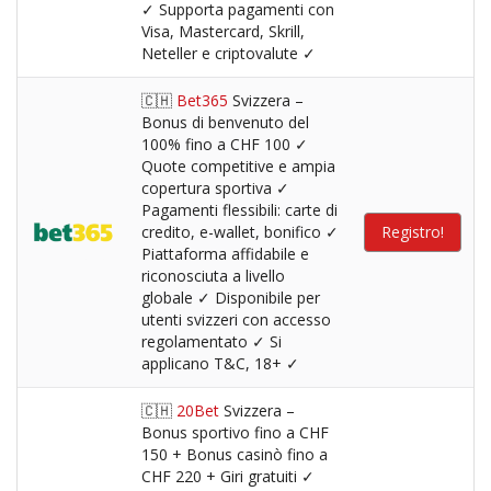
✓ Supporta pagamenti con
Visa, Mastercard, Skrill,
Neteller e criptovalute ✓
🇨🇭
Bet365
Svizzera –
Bonus di benvenuto del
100% fino a CHF 100 ✓
Quote competitive e ampia
copertura sportiva ✓
Pagamenti flessibili: carte di
credito, e-wallet, bonifico ✓
Registro!
Piattaforma affidabile e
riconosciuta a livello
globale ✓ Disponibile per
utenti svizzeri con accesso
regolamentato ✓ Si
applicano T&C, 18+ ✓
🇨🇭
20Bet
Svizzera –
Bonus sportivo fino a CHF
150 + Bonus casinò fino a
CHF 220 + Giri gratuiti ✓