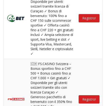
Disponibile per utenti
svizzeri tramite licenza di
Curaçao ✓ Bonus di
benvenuto: 100% fino a
Registro!
CHF 150 sulle scommesse
sportive ✓ Offerta casinò:
fino a CHF 220 + giri gratuiti
inclusi ✓ Ampia selezione di
sport, live betting e slot ✓
Supporta Visa, Mastercard,
Skrill, Neteller e criptovalute
✓
🇨🇭 FS.CASINO Svizzera –
Bonus sportivo fino a CHF
500 + Bonus casinò fino a
CHF 1.000 + Giri gratuiti ✓
Disponibile per gli utenti
svizzeri tramite sito con
licenza Curaçao ✓
Generoso pacchetto di
Registro!
benvenuto con il 350% fino