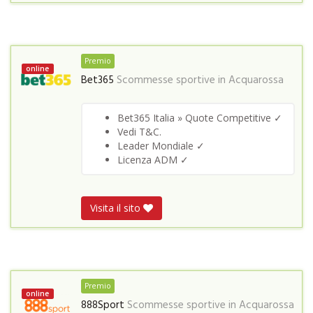
Premio
online
Bet365
Scommesse sportive in
Acquarossa
Bet365 Italia » Quote Competitive ✓
Vedi T&C.
Leader Mondiale ✓
Licenza ADM ✓
Visita il sito
Premio
online
888Sport
Scommesse sportive in
Acquarossa