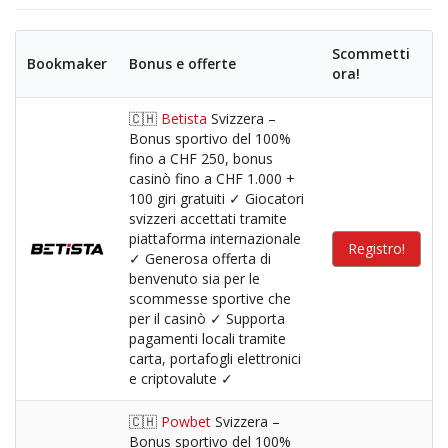
Scommetti
Bookmaker
Bonus e offerte
ora!
🇨🇭
Betista
Svizzera –
Bonus sportivo del 100%
fino a CHF 250, bonus
casinò fino a CHF 1.000 +
100 giri gratuiti ✓ Giocatori
svizzeri accettati tramite
piattaforma internazionale
Registro!
✓ Generosa offerta di
benvenuto sia per le
scommesse sportive che
per il casinò ✓ Supporta
pagamenti locali tramite
carta, portafogli elettronici
e criptovalute ✓
🇨🇭
Powbet
Svizzera –
Bonus sportivo del 100%