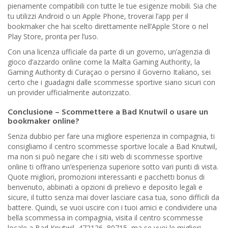
pienamente compatibili con tutte le tue esigenze mobili. Sia che
tu utilizzi Android o un Apple Phone, troverai l’app per il
bookmaker che hai scelto direttamente nell’Apple Store o nel
Play Store, pronta per l’uso.
Con una licenza ufficiale da parte di un governo, un’agenzia di
gioco d’azzardo online come la Malta Gaming Authority, la
Gaming Authority di Curaçao o persino il Governo Italiano, sei
certo che i guadagni dalle scommesse sportive siano sicuri con
un provider ufficialmente autorizzato.
Conclusione – Scommettere a Bad Knutwil o usare un
bookmaker online?
Senza dubbio per fare una migliore esperienza in compagnia, ti
consigliamo il centro scommesse sportive locale a Bad Knutwil,
ma non si può negare che i siti web di scommesse sportive
online ti offrano un’esperienza superiore sotto vari punti di vista.
Quote migliori, promozioni interessanti e pacchetti bonus di
benvenuto, abbinati a opzioni di prelievo e deposito legali e
sicure, il tutto senza mai dover lasciare casa tua, sono difficili da
battere. Quindi, se vuoi uscire con i tuoi amici e condividere una
bella scommessa in compagnia, visita il centro scommesse
locale a Bad Knutwil, 472126, 80715, ma se vuoi le migliori