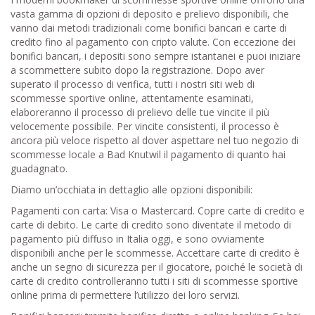
vasta gamma di opzioni di deposito e prelievo disponibili, che
vanno dai metodi tradizionali come bonifici bancari e carte di
credito fino al pagamento con cripto valute. Con eccezione dei
bonifici bancari, i depositi sono sempre istantanei e puoi iniziare
a scommettere subito dopo la registrazione. Dopo aver
superato il processo di verifica, tutti i nostri siti web di
scommesse sportive online, attentamente esaminati,
elaboreranno il processo di prelievo delle tue vincite il più
velocemente possibile. Per vincite consistenti, il processo è
ancora più veloce rispetto al dover aspettare nel tuo negozio di
scommesse locale a Bad Knutwil il pagamento di quanto hai
guadagnato.
Diamo un’occhiata in dettaglio alle opzioni disponibili:
Pagamenti con carta: Visa o Mastercard. Copre carte di credito e
carte di debito. Le carte di credito sono diventate il metodo di
pagamento più diffuso in Italia oggi, e sono ovviamente
disponibili anche per le scommesse. Accettare carte di credito è
anche un segno di sicurezza per il giocatore, poiché le società di
carte di credito controlleranno tutti i siti di scommesse sportive
online prima di permettere l’utilizzo dei loro servizi.