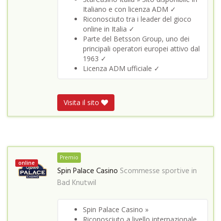
Italiano e con licenza ADM ✓
Riconosciuto tra i leader del gioco
online in Italia ✓
Parte del Betsson Group, uno dei
principali operatori europei attivo dal
1963 ✓
Licenza ADM ufficiale ✓
Visita il sito
Premio
online
Spin Palace Casino
Scommesse sportive in
Bad Knutwil
Spin Palace Casino »
Riconosciuto a livello internazionale