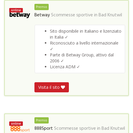
Premio
online
Betway
Scommesse sportive in
Bad Knutwil
Sito disponibile in Italiano e lizenziato
in Italia ✓
Riconosciuto a livello internazionale
✓
Parte di Betway Group, attivo dal
2006 ✓
Licenza ADM ✓
Visita il sito
Premio
online
888Sport
Scommesse sportive in
Bad Knutwil