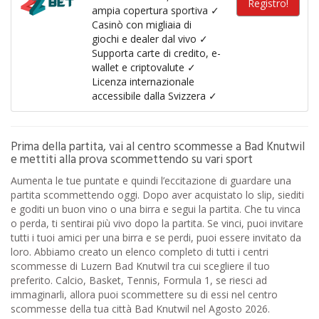
Registro!
ampia copertura sportiva ✓
Casinò con migliaia di
giochi e dealer dal vivo ✓
Supporta carte di credito, e-
wallet e criptovalute ✓
Licenza internazionale
accessibile dalla Svizzera ✓
Prima della partita, vai al centro scommesse a Bad Knutwil
e mettiti alla prova scommettendo su vari sport
Aumenta le tue puntate e quindi l’eccitazione di guardare una
partita scommettendo oggi. Dopo aver acquistato lo slip, siediti
e goditi un buon vino o una birra e segui la partita. Che tu vinca
o perda, ti sentirai più vivo dopo la partita. Se vinci, puoi invitare
tutti i tuoi amici per una birra e se perdi, puoi essere invitato da
loro. Abbiamo creato un elenco completo di tutti i centri
scommesse di Luzern Bad Knutwil tra cui scegliere il tuo
preferito. Calcio, Basket, Tennis, Formula 1, se riesci ad
immaginarli, allora puoi scommettere su di essi nel centro
scommesse della tua città Bad Knutwil nel Agosto 2026.