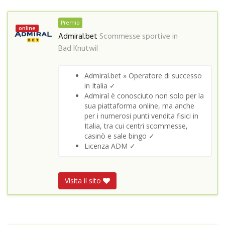
Premio
online
Admiral.bet
Scommesse sportive in
Bad Knutwil
Admiral.bet » Operatore di successo
in Italia ✓
Admiral è conosciuto non solo per la
sua piattaforma online, ma anche
per i numerosi punti vendita fisici in
Italia, tra cui centri scommesse,
casinò e sale bingo ✓
Licenza ADM ✓
Visita il sito