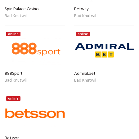
Spin Palace Casino
Betway
Bad Knutwil
Bad Knutwil
online
online
888Sport
Admiral.bet
Bad Knutwil
Bad Knutwil
online
Betsson