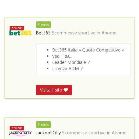
Premio
online
Bet365
Scommesse sportive in
Ahorne
Bet365 Italia » Quote Competitive ✓
Vedi T&C.
Leader Mondiale ✓
Licenza ADM ✓
Visita il sito
Premio
online
JackpotCity
Scommesse sportive in
Ahorne