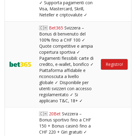
✓ Supporta pagamenti con
Visa, Mastercard, Skrill,
Neteller e criptovalute ✓
🇨🇭
Bet365
Svizzera –
Bonus di benvenuto del
100% fino a CHF 100 ✓
Quote competitive e ampia
copertura sportiva ✓
Pagamenti flessibili: carte di
credito, e-wallet, bonifico ✓
Registro!
Piattaforma affidabile e
riconosciuta a livello
globale ✓ Disponibile per
utenti svizzeri con accesso
regolamentato ✓ Si
applicano T&C, 18+ ✓
🇨🇭
20Bet
Svizzera –
Bonus sportivo fino a CHF
150 + Bonus casinò fino a
CHF 220 + Giri gratuiti ✓