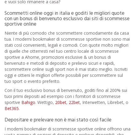
e vuoi solo rimanere a casa?
Scommetti online oggi in italia e goditi le migliori quote
con un bonus di benvenuto esclusivo dai siti di scommesse
sportive online
Niente di più comodo che scommettere comodamente da casa
tua. I moderni bookmaker di scommesse sportive non sono mai
stati così convenienti, legali e comodi. Con quote molto migliori
di quelle che otterresti nel tuo centro locale di scommesse
sportive a Ahorne, promozioni esclusive & un bonus di
benvenuto e metodi di deposito e prelievo sicuri e rapidi,
scommettere online sugli sport non è mai stato meglio. Iscriviti
oggi e ottieni le migliori offerte possibili per scommettere sul
tuo sport o evento preferito.
Con il tuo esclusivo bonus di benvenuto, goditi fino al 200% sui
tuoi primi depositi ad esempio con i fornitori di scommesse
sportive
Bahigo
. Wettigo,
20bet
,
22bet
, Interwetten, Librebet, o
Bet365
.
Depositare e prelevare non è mai stato così facile
I moderni bookmaker di scommesse sportive online offrono una
vasta gamma di opzioni di deposito e prelievo disponibili, che