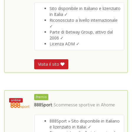
Sito disponibile in Italiano e lizenziato
in Italia ✓
Riconosciuto a livello internazionale
✓
Parte di Betway Group, attivo dal
2006 ✓
Licenza ADM ✓
Visita il sito
Premio
online
888Sport
Scommesse sportive in
Ahorne
888Sport » Sito disponibile in Italiano
e lizenziato in Italia: ✓