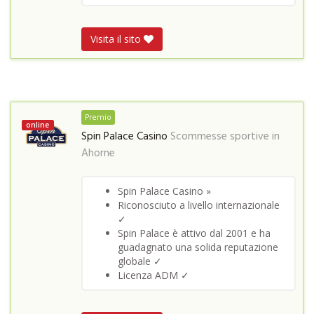
Visita il sito
Premio
online
Spin Palace Casino
Scommesse sportive in
Ahorne
Spin Palace Casino »
Riconosciuto a livello internazionale
✓
Spin Palace è attivo dal 2001 e ha
guadagnato una solida reputazione
globale ✓
Licenza ADM ✓