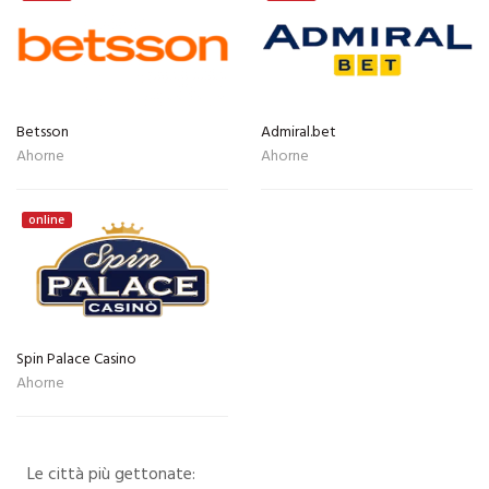
Betsson
Admiral.bet
Ahorne
Ahorne
online
Spin Palace Casino
Ahorne
Le città più gettonate: