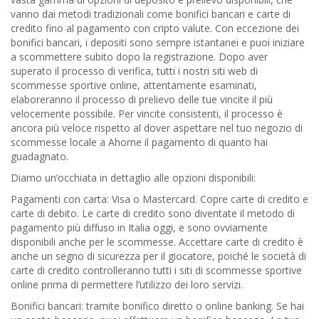
vanno dai metodi tradizionali come bonifici bancari e carte di
credito fino al pagamento con cripto valute. Con eccezione dei
bonifici bancari, i depositi sono sempre istantanei e puoi iniziare
a scommettere subito dopo la registrazione. Dopo aver
superato il processo di verifica, tutti i nostri siti web di
scommesse sportive online, attentamente esaminati,
elaboreranno il processo di prelievo delle tue vincite il più
velocemente possibile. Per vincite consistenti, il processo è
ancora più veloce rispetto al dover aspettare nel tuo negozio di
scommesse locale a Ahorne il pagamento di quanto hai
guadagnato.
Diamo un’occhiata in dettaglio alle opzioni disponibili:
Pagamenti con carta: Visa o Mastercard. Copre carte di credito e
carte di debito. Le carte di credito sono diventate il metodo di
pagamento più diffuso in Italia oggi, e sono ovviamente
disponibili anche per le scommesse. Accettare carte di credito è
anche un segno di sicurezza per il giocatore, poiché le società di
carte di credito controlleranno tutti i siti di scommesse sportive
online prima di permettere l’utilizzo dei loro servizi.
Bonifici bancari: tramite bonifico diretto o online banking. Se hai