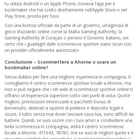
tu utilizzi Android o un Apple Phone, troverai l’app per il
bookmaker che hai scelto direttamente nell’Apple Store o nel
Play Store, pronta per l’uso.
Con una licenza ufficiale da parte di un governo, un’agenzia di
gioco d’azzardo online come la Malta Gaming Authority, la
Gaming Authority di Curaçao o persino il Governo Italiano, sei
certo che i guadagni dalle scommesse sportive siano sicuri con
un provider ufficialmente autorizzato.
Conclusione – Scommettere a Ahorne o usare un
bookmaker online?
Senza dubbio per fare una migliore esperienza in compagnia, ti
consigliamo il centro scommesse sportive locale a Ahorne, ma
non si può negare che i siti web di scommesse sportive online ti
offrano un’esperienza superiore sotto vari punti di vista. Quote
migliori, promozioni interessanti e pacchetti bonus di
benvenuto, abbinati a opzioni di prelievo e deposito legali e
sicure, il tutto senza mai dover lasciare casa tua, sono difficili da
battere. Quindi, se vuoi uscire con i tuoi amici e condividere una
bella scommessa in compagnia, visita il centro scommesse
locale a Ahorne, 471643, 78781, ma se vuoi le migliori quote e il
massimo comfort dai un’occhiata ai nostri bookmaker online e