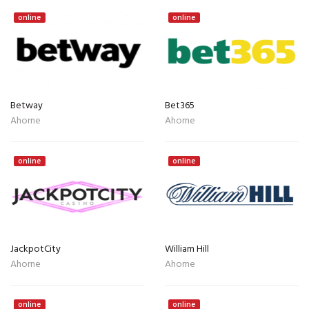
online
online
Betway
Bet365
Ahorne
Ahorne
online
online
JackpotCity
William Hill
Ahorne
Ahorne
online
online