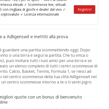
mmessa elevati ✓ Scommesse live, virtuali
con migliaia di giochi e dealer dal vivo ✓
Registro!
e criptovalute ✓ Licenza internazionale
e a Adligenswil e mettiti alla prova
e di guardare una partita scommettendo oggi. Dopo
 vino o una birra e segui la partita. Che tu vinca o
nci, puoi invitare tutti i tuoi amici per una birra e se
reato un elenco completo di tutti i centri scommesse di
erito. Calcio, Basket, Tennis, Formula 1, se riesci ad
i nel centro scommesse della tua città Adligenswil nel
 un centro scommesse intorno a te o ti senti pigro
e migliori quote con un bonus di benvenuto
line