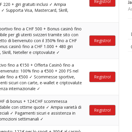
Registro!
J
 220 + giri gratuiti inclusi ✓ Ampia
Ad
t ✓ Supporta Visa, Mastercard, Skrill,
ortivo fino a CHF 500 + Bonus casinò fino
ile per gli utenti svizzeri tramite sito con
tto di benvenuto con il 350% fino a CHF
Registro!
us casinò fino a CHF 1.000 + 480 giri
 Skrill, Neteller e criptovalute ✓
ivo fino a €150 + Offerta Casinò fino a
 benvenuto: 100% fino a €500 + 200 FS nel
ale fino a €500 ✓ Scommesse sportive,
Registro!
enti sicuri con carte, e-wallet e criptovalute
cenza internazionale ✓
 CHF di bonus + 124 CHF scommessa
idabile con ottime quote ✓ Ampia varietà di
Registro!
ciali ✓ Pagamenti sicuri e assistenza in
romozioni settimanali ✓
enuto: 122 € per lo sport + 300 € al casinò