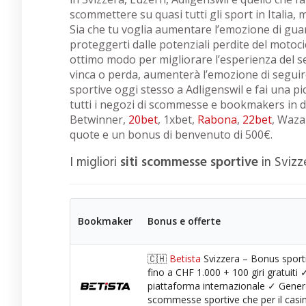
scommettere su quasi tutti gli sport in Italia,
Sia che tu voglia aumentare l’emozione di guar
proteggerti dalle potenziali perdite del motoc
ottimo modo per migliorare l’esperienza del s
vinca o perda, aumenterà l’emozione di segui
sportive oggi stesso a Adligenswil e fai una 
tutti i negozi di scommesse e bookmakers in d
Betwinner,
20bet
, 1xbet,
Rabona
,
22bet
, Waz
quote e un bonus di benvenuto di 500€.
I migliori
siti scommesse sportive
in Svizz
Bookmaker
Bonus e offerte
🇨🇭
Betista
Svizzera – Bonus sport
fino a CHF 1.000 + 100 giri gratuiti 
piattaforma internazionale ✓ Genero
scommesse sportive che per il casi