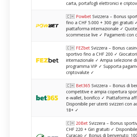
carta, portafogli elettronici e cripto
🇨🇭
Powbet
Svizzera – Bonus sport
fino a CHF 5.000 + 300 giri gratuiti 
piattaforma internazionale ✓ Quote 
scommesse live ✓ Pagamenti con cart
🇨🇭
FEZbet
Svizzera – Bonus casinò
sportivo fino a CHF 200 ✓ Giocatori 
internazionale ✓ Ampia selezione di 
programma VIP ✓ Supporta pagamenti
criptovalute ✓
🇨🇭
Bet365
Svizzera – Bonus di b
competitive e ampia copertura sporti
e-wallet, bonifico ✓ Piattaforma affi
Disponibile per utenti svizzeri con
18+ ✓
🇨🇭
20Bet
Svizzera – Bonus sporti
CHF 220 + Giri gratuiti ✓ Disponibile 
Curaçao ✓ Bonus di benvenuto: 10