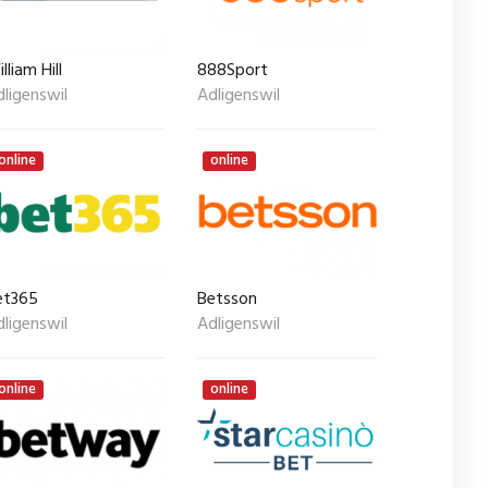
lliam Hill
888Sport
ligenswil
Adligenswil
online
online
et365
Betsson
ligenswil
Adligenswil
online
online