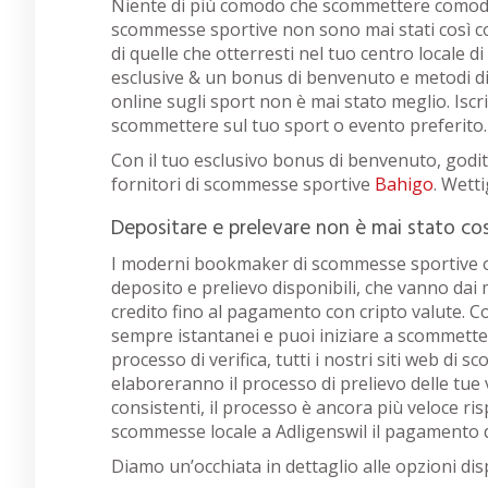
Niente di più comodo che scommettere comod
scommesse sportive non sono mai stati così co
di quelle che otterresti nel tuo centro locale
esclusive & un bonus di benvenuto e metodi di 
online sugli sport non è mai stato meglio. Iscriv
scommettere sul tuo sport o evento preferito.
Con il tuo esclusivo bonus di benvenuto, goditi
fornitori di scommesse sportive
Bahigo
. Wett
Depositare e prelevare non è mai stato così
I moderni bookmaker di scommesse sportive o
deposito e prelievo disponibili, che vanno dai 
credito fino al pagamento con cripto valute. Co
sempre istantanei e puoi iniziare a scommette
processo di verifica, tutti i nostri siti web d
elaboreranno il processo di prelievo delle tue v
consistenti, il processo è ancora più veloce ri
scommesse locale a Adligenswil il pagamento 
Diamo un’occhiata in dettaglio alle opzioni disp