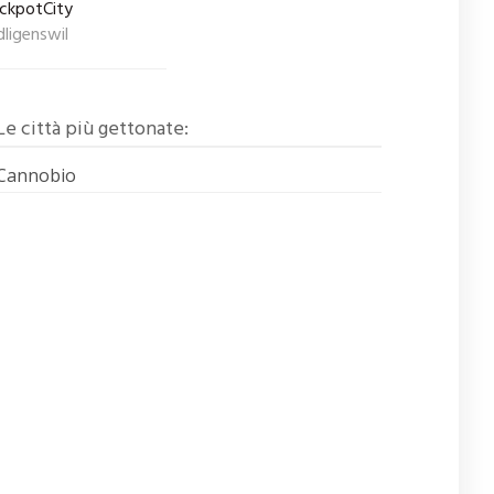
ackpotCity
ligenswil
Le città più gettonate:
Cannobio