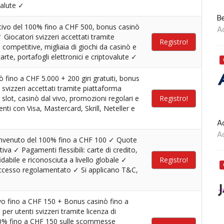
valute ✓
B
ivo del 100% fino a CHF 500, bonus casinò
Ad
✓ Giocatori svizzeri accettati tramite
Registro!
competitive, migliaia di giochi da casinò e
e, portafogli elettronici e criptovalute ✓
 fino a CHF 5.000 + 200 giri gratuiti, bonus
svizzeri accettati tramite piattaforma
slot, casinò dal vivo, promozioni regolari e
Registro!
 con Visa, Mastercard, Skrill, Neteller e
A
Ad
envenuto del 100% fino a CHF 100 ✓ Quote
va ✓ Pagamenti flessibili: carte di credito,
dabile e riconosciuta a livello globale ✓
Registro!
 accesso regolamentato ✓ Si applicano T&C,
vo fino a CHF 150 + Bonus casinò fino a
per utenti svizzeri tramite licenza di
0% fino a CHF 150 sulle scommesse