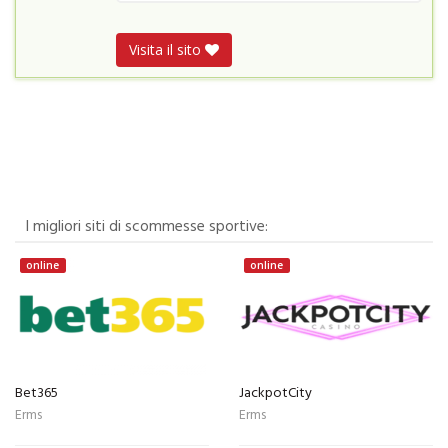
Visita il sito
I migliori siti di scommesse sportive:
online
online
Bet365
JackpotCity
Erms
Erms