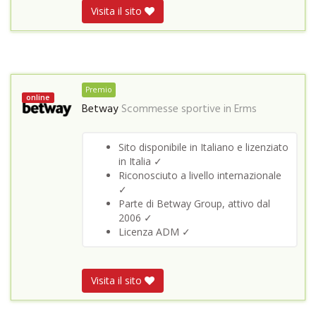
Visita il sito
Premio
online
Betway
Scommesse sportive in
Erms
Sito disponibile in Italiano e lizenziato
in Italia ✓
Riconosciuto a livello internazionale
✓
Parte di Betway Group, attivo dal
2006 ✓
Licenza ADM ✓
Visita il sito