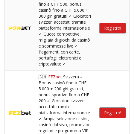
fino a CHF 500, bonus
casinò fino a CHF 5.000 +
300 giri gratuiti ✓ Giocatori
svizzeri accettati tramite
piattaforma internazionale
Registro!
✓ Quote competitive,
migliaia di giochi da casinò
e scommesse live ✓
Pagamenti con carte,
portafogli elettronici e
criptovalute ✓
🇨🇭
FEZbet
Svizzera –
Bonus casinò fino a CHF
5.000 + 200 giri gratuiti,
bonus sportivo fino a CHF
200 ✓ Giocatori svizzeri
accettati tramite
piattaforma internazionale
Registro!
✓ Ampia selezione di slot,
casinò dal vivo, promozioni
regolari e programma VIP