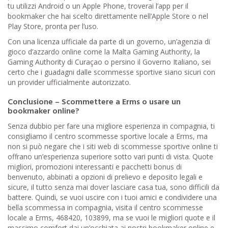
tu utilizzi Android o un Apple Phone, troverai l’app per il
bookmaker che hai scelto direttamente nell’Apple Store o nel
Play Store, pronta per l’uso.
Con una licenza ufficiale da parte di un governo, un’agenzia di
gioco d’azzardo online come la Malta Gaming Authority, la
Gaming Authority di Curaçao o persino il Governo Italiano, sei
certo che i guadagni dalle scommesse sportive siano sicuri con
un provider ufficialmente autorizzato.
Conclusione – Scommettere a Erms o usare un
bookmaker online?
Senza dubbio per fare una migliore esperienza in compagnia, ti
consigliamo il centro scommesse sportive locale a Erms, ma
non si può negare che i siti web di scommesse sportive online ti
offrano un’esperienza superiore sotto vari punti di vista. Quote
migliori, promozioni interessanti e pacchetti bonus di
benvenuto, abbinati a opzioni di prelievo e deposito legali e
sicure, il tutto senza mai dover lasciare casa tua, sono difficili da
battere. Quindi, se vuoi uscire con i tuoi amici e condividere una
bella scommessa in compagnia, visita il centro scommesse
locale a Erms, 468420, 103899, ma se vuoi le migliori quote e il
massimo comfort dai un’occhiata ai nostri bookmaker online e