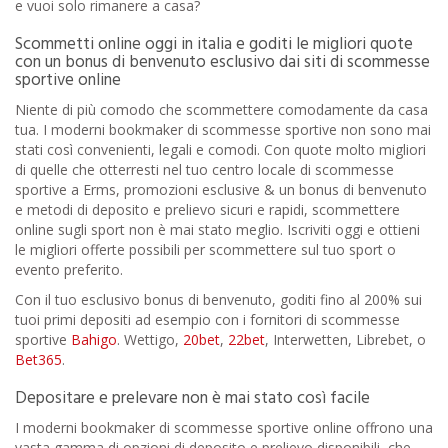
e vuoi solo rimanere a casa?
Scommetti online oggi in italia e goditi le migliori quote
con un bonus di benvenuto esclusivo dai siti di scommesse
sportive online
Niente di più comodo che scommettere comodamente da casa
tua. I moderni bookmaker di scommesse sportive non sono mai
stati così convenienti, legali e comodi. Con quote molto migliori
di quelle che otterresti nel tuo centro locale di scommesse
sportive a Erms, promozioni esclusive & un bonus di benvenuto
e metodi di deposito e prelievo sicuri e rapidi, scommettere
online sugli sport non è mai stato meglio. Iscriviti oggi e ottieni
le migliori offerte possibili per scommettere sul tuo sport o
evento preferito.
Con il tuo esclusivo bonus di benvenuto, goditi fino al 200% sui
tuoi primi depositi ad esempio con i fornitori di scommesse
sportive
Bahigo
. Wettigo,
20bet
,
22bet
, Interwetten, Librebet, o
Bet365
.
Depositare e prelevare non è mai stato così facile
I moderni bookmaker di scommesse sportive online offrono una
vasta gamma di opzioni di deposito e prelievo disponibili, che