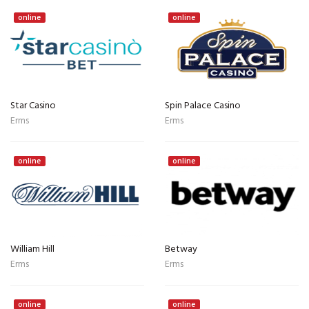
online
online
Star Casino
Spin Palace Casino
Erms
Erms
online
online
William Hill
Betway
Erms
Erms
online
online