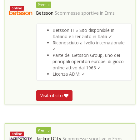
Premio
online
Betsson
Scommesse sportive in
Erms
Betsson IT » Sito disponibile in
Italiano e lizenziato in Italia ✓
Riconosciuto a livello internazionale
✓
Parte del Betsson Group, uno dei
principali operatori europei di gioco
online attivo dal 1963 ✓
Licenza ADM: ✓
Visita il sito
Premio
online
JackpotCity
Scommesse sportive in
Erms