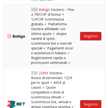
🇨🇭
Bahigo
Svizzera – Fino
a 750 CHF di bonus +
124 CHF scommessa
gratuita ✓ Piattaforma
svizzera affidabile con
ottime quote ✓ Ampia
Registro!
varietà di sport,
scommesse live e mercati
speciali ✓ Pagamenti sicuri
e assistenza in italiano ✓
Registrazione rapida e
promozioni settimanali ✓
🇨🇭
22Bet
Svizzera –
Bonus di benvenuto: 122 €
per lo sport + 300 € al
casinò ✓ Quote
competitive e limiti di
scommessa elevati ✓
Scommesse live, virtuali e
Registro!
ampia copertura sportiva ✓