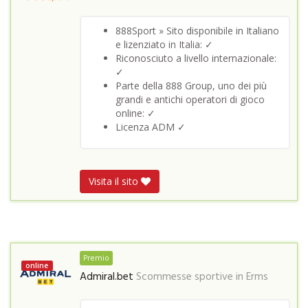
888Sport » Sito disponibile in Italiano
e lizenziato in Italia: ✓
Riconosciuto a livello internazionale:
✓
Parte della 888 Group, uno dei più
grandi e antichi operatori di gioco
online: ✓
Licenza ADM ✓
Visita il sito
Premio
online
Admiral.bet
Scommesse sportive in
Erms