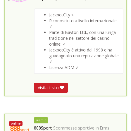
JackpotCity »
Riconosciuto a livello internazionale:
✓
Parte di Bayton Ltd., con una lunga
tradizione nel settore dei casinò
online: ✓
JackpotCity è attivo dal 1998 e ha
guadagnato una reputazione globale:
✓
Licenza ADM ✓
Visita il sito
Premio
online
888Sport
Scommesse sportive in
Erms