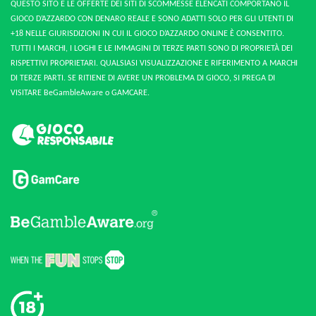
QUESTO SITO E LE OFFERTE DEI SITI DI SCOMMESSE ELENCATI COMPORTANO IL
GIOCO D’AZZARDO CON DENARO REALE E SONO ADATTI SOLO PER GLI UTENTI DI
+18 NELLE GIURISDIZIONI IN CUI IL GIOCO D’AZZARDO ONLINE È CONSENTITO.
TUTTI I MARCHI, I LOGHI E LE IMMAGINI DI TERZE PARTI SONO DI PROPRIETÀ DEI
RISPETTIVI PROPRIETARI. QUALSIASI VISUALIZZAZIONE E RIFERIMENTO A MARCHI
DI TERZE PARTI. SE RITIENE DI AVERE UN PROBLEMA DI GIOCO, SI PREGA DI
VISITARE BeGambleAware o GAMCARE.