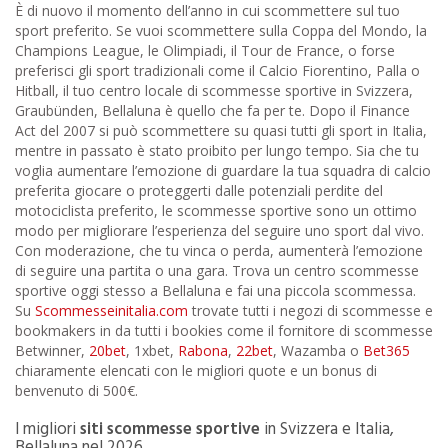
È di nuovo il momento dell’anno in cui scommettere sul tuo
sport preferito. Se vuoi scommettere sulla Coppa del Mondo, la
Champions League, le Olimpiadi, il Tour de France, o forse
preferisci gli sport tradizionali come il Calcio Fiorentino, Palla o
Hitball, il tuo centro locale di scommesse sportive in Svizzera,
Graubünden, Bellaluna è quello che fa per te. Dopo il Finance
Act del 2007 si può scommettere su quasi tutti gli sport in Italia,
mentre in passato è stato proibito per lungo tempo. Sia che tu
voglia aumentare l’emozione di guardare la tua squadra di calcio
preferita giocare o proteggerti dalle potenziali perdite del
motociclista preferito, le scommesse sportive sono un ottimo
modo per migliorare l’esperienza del seguire uno sport dal vivo.
Con moderazione, che tu vinca o perda, aumenterà l’emozione
di seguire una partita o una gara. Trova un centro scommesse
sportive oggi stesso a Bellaluna e fai una piccola scommessa.
Su
Scommesseinitalia.com
trovate tutti i negozi di scommesse e
bookmakers in da tutti i bookies come il fornitore di scommesse
Betwinner,
20bet
, 1xbet,
Rabona
,
22bet
, Wazamba o
Bet365
chiaramente elencati con le migliori quote e un bonus di
benvenuto di 500€.
I migliori
siti scommesse sportive
in Svizzera e Italia,
Bellaluna nel 2026