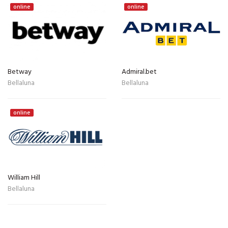
online
online
Betway
Admiral.bet
Bellaluna
Bellaluna
online
William Hill
Bellaluna