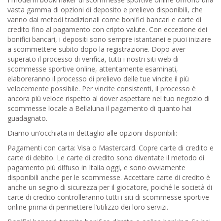
vasta gamma di opzioni di deposito e prelievo disponibili, che
vanno dai metodi tradizionali come bonifici bancari e carte di
credito fino al pagamento con cripto valute. Con eccezione dei
bonifici bancari, i depositi sono sempre istantanei e puoi iniziare
a scommettere subito dopo la registrazione. Dopo aver
superato il processo di verifica, tutti i nostri siti web di
scommesse sportive online, attentamente esaminati,
elaboreranno il processo di prelievo delle tue vincite il più
velocemente possibile. Per vincite consistenti, il processo è
ancora più veloce rispetto al dover aspettare nel tuo negozio di
scommesse locale a Bellaluna il pagamento di quanto hai
guadagnato.
Diamo un’occhiata in dettaglio alle opzioni disponibili:
Pagamenti con carta: Visa o Mastercard. Copre carte di credito e
carte di debito. Le carte di credito sono diventate il metodo di
pagamento più diffuso in Italia oggi, e sono ovviamente
disponibili anche per le scommesse. Accettare carte di credito è
anche un segno di sicurezza per il giocatore, poiché le società di
carte di credito controlleranno tutti i siti di scommesse sportive
online prima di permettere l’utilizzo dei loro servizi.