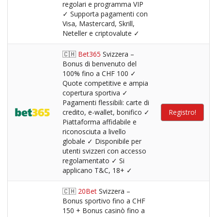
regolari e programma VIP
✓ Supporta pagamenti con
Visa, Mastercard, Skrill,
Neteller e criptovalute ✓
🇨🇭
Bet365
Svizzera –
Bonus di benvenuto del
100% fino a CHF 100 ✓
Quote competitive e ampia
copertura sportiva ✓
Pagamenti flessibili: carte di
credito, e-wallet, bonifico ✓
Registro!
Piattaforma affidabile e
riconosciuta a livello
globale ✓ Disponibile per
utenti svizzeri con accesso
regolamentato ✓ Si
applicano T&C, 18+ ✓
🇨🇭
20Bet
Svizzera –
Bonus sportivo fino a CHF
150 + Bonus casinò fino a