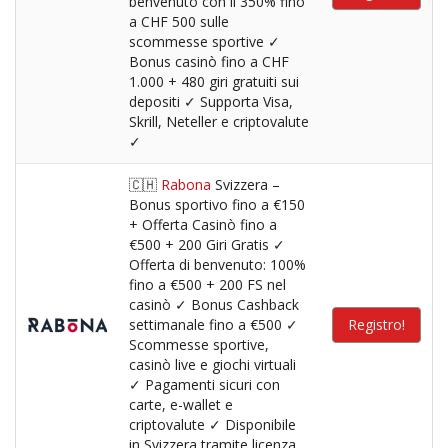
benvenuto con il 350% fino
a CHF 500 sulle
scommesse sportive ✓
Bonus casinò fino a CHF
1.000 + 480 giri gratuiti sui
depositi ✓ Supporta Visa,
Skrill, Neteller e criptovalute
✓
🇨🇭
Rabona
Svizzera –
Bonus sportivo fino a €150
+ Offerta Casinò fino a
€500 + 200 Giri Gratis ✓
Offerta di benvenuto: 100%
fino a €500 + 200 FS nel
casinò ✓ Bonus Cashback
settimanale fino a €500 ✓
Registro!
Scommesse sportive,
casinò live e giochi virtuali
✓ Pagamenti sicuri con
carte, e-wallet e
criptovalute ✓ Disponibile
in Svizzera tramite licenza