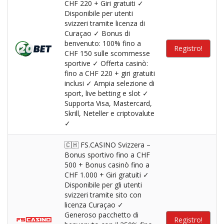
CHF 220 + Giri gratuiti ✓
Disponibile per utenti
svizzeri tramite licenza di
Curaçao ✓ Bonus di
benvenuto: 100% fino a
Registro!
CHF 150 sulle scommesse
sportive ✓ Offerta casinò:
fino a CHF 220 + giri gratuiti
inclusi ✓ Ampia selezione di
sport, live betting e slot ✓
Supporta Visa, Mastercard,
Skrill, Neteller e criptovalute
✓
🇨🇭 FS.CASINO Svizzera –
Bonus sportivo fino a CHF
500 + Bonus casinò fino a
CHF 1.000 + Giri gratuiti ✓
Disponibile per gli utenti
svizzeri tramite sito con
licenza Curaçao ✓
Generoso pacchetto di
Registro!