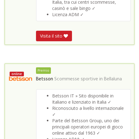
Italia, tra cui centri scommesse,
casinò e sale bingo ✓
Licenza ADM ✓
Visita il sito
Premio
online
Betsson
Scommesse sportive in
Bellaluna
Betsson IT » Sito disponibile in
Italiano e lizenziato in Italia ✓
Riconosciuto a livello internazionale
✓
Parte del Betsson Group, uno dei
principali operatori europei di gioco
online attivo dal 1963 ✓