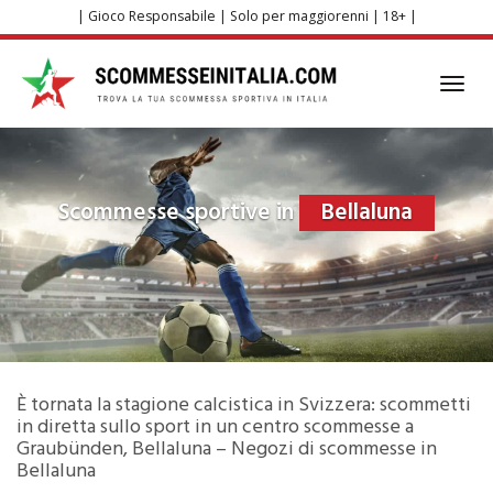
Skip
| Gioco Responsabile | Solo per maggiorenni | 18+ |
to
main
content
Toggl
navig
Scommesse sportive in
Bellaluna
È tornata la stagione calcistica in Svizzera: scommetti
in diretta sullo sport in un centro scommesse a
Graubünden, Bellaluna – Negozi di scommesse in
Bellaluna