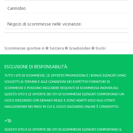
Cannobio
Negozi di scommesse nelle vicinanze:
Scommesse sportive in
⚽
Svizzera
⚽
Graubünden
⚽
Badér
ESCLUSIONE DI RESPONSABILITÀ:
TUTTI I SITI DI SCOMMESSE, LE OFFERTE/PROMOZIONI E I BONUS ELENCATI SONO
SOGGETTI AI TERMINI E ALLE CONDIZIONI DEI RISPETTIVI FORNITORI DI
SCOMMESSE E POSSONO INCLUDERE REQUISITI DI SCOMMESSA INDIVIDUALI.
QUESTO SITO E LE OFFERTE DEI SITI DI SCOMMESSE ELENCATI COMPORTANO UN
GIOCO D’AZZARDO CON DENARO REALE E SONO ADATTI SOLO AGLI UTENTI
MAGGIORENNI NEI PAESI IN CUI IL GIOCO D’AZZARDO ONLINE È CONSENTITO.
+18:
QUESTO SITO E LE OFFERTE DEI SITI DI SCOMMESSE ELENCATI COMPORTANO IL