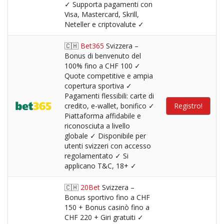
✓ Supporta pagamenti con
Visa, Mastercard, Skrill,
Neteller e criptovalute ✓
🇨🇭
Bet365
Svizzera –
Bonus di benvenuto del
100% fino a CHF 100 ✓
Quote competitive e ampia
copertura sportiva ✓
Pagamenti flessibili: carte di
credito, e-wallet, bonifico ✓
Registro!
Piattaforma affidabile e
riconosciuta a livello
globale ✓ Disponibile per
utenti svizzeri con accesso
regolamentato ✓ Si
applicano T&C, 18+ ✓
🇨🇭
20Bet
Svizzera –
Bonus sportivo fino a CHF
150 + Bonus casinò fino a
CHF 220 + Giri gratuiti ✓