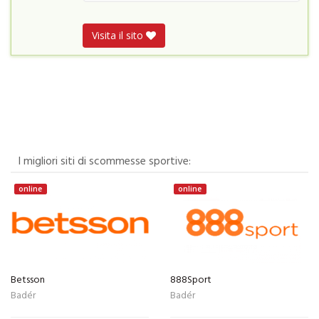
Visita il sito
I migliori siti di scommesse sportive:
online
online
Betsson
888Sport
Badér
Badér