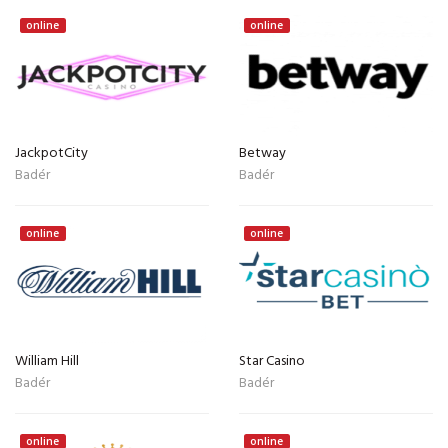
online
online
JackpotCity
Betway
Badér
Badér
online
online
William Hill
Star Casino
Badér
Badér
online
online