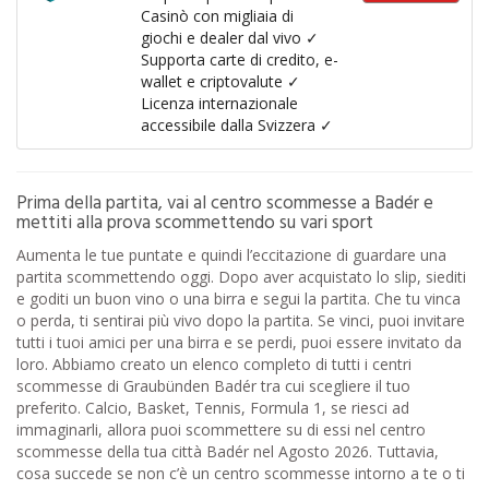
Casinò con migliaia di
giochi e dealer dal vivo ✓
Supporta carte di credito, e-
wallet e criptovalute ✓
Licenza internazionale
accessibile dalla Svizzera ✓
Prima della partita, vai al centro scommesse a Badér e
mettiti alla prova scommettendo su vari sport
Aumenta le tue puntate e quindi l’eccitazione di guardare una
partita scommettendo oggi. Dopo aver acquistato lo slip, siediti
e goditi un buon vino o una birra e segui la partita. Che tu vinca
o perda, ti sentirai più vivo dopo la partita. Se vinci, puoi invitare
tutti i tuoi amici per una birra e se perdi, puoi essere invitato da
loro. Abbiamo creato un elenco completo di tutti i centri
scommesse di Graubünden Badér tra cui scegliere il tuo
preferito. Calcio, Basket, Tennis, Formula 1, se riesci ad
immaginarli, allora puoi scommettere su di essi nel centro
scommesse della tua città Badér nel Agosto 2026. Tuttavia,
cosa succede se non c’è un centro scommesse intorno a te o ti