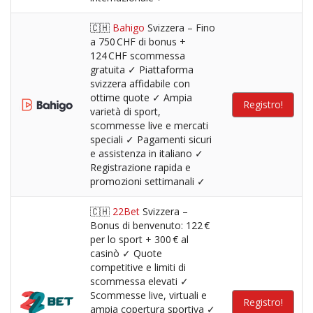
🇨🇭
Bahigo
Svizzera – Fino
a 750 CHF di bonus +
124 CHF scommessa
gratuita ✓ Piattaforma
svizzera affidabile con
ottime quote ✓ Ampia
Registro!
varietà di sport,
scommesse live e mercati
speciali ✓ Pagamenti sicuri
e assistenza in italiano ✓
Registrazione rapida e
promozioni settimanali ✓
🇨🇭
22Bet
Svizzera –
Bonus di benvenuto: 122 €
per lo sport + 300 € al
casinò ✓ Quote
competitive e limiti di
scommessa elevati ✓
Scommesse live, virtuali e
Registro!
ampia copertura sportiva ✓