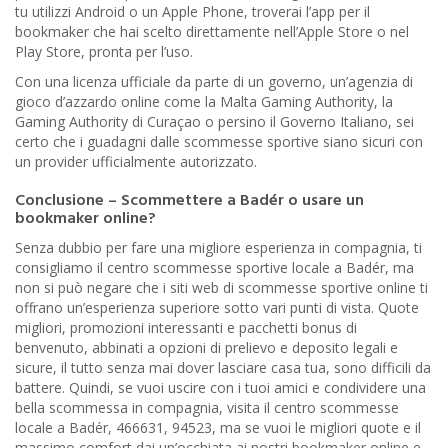
tu utilizzi Android o un Apple Phone, troverai l’app per il
bookmaker che hai scelto direttamente nell’Apple Store o nel
Play Store, pronta per l’uso.
Con una licenza ufficiale da parte di un governo, un’agenzia di
gioco d’azzardo online come la Malta Gaming Authority, la
Gaming Authority di Curaçao o persino il Governo Italiano, sei
certo che i guadagni dalle scommesse sportive siano sicuri con
un provider ufficialmente autorizzato.
Conclusione – Scommettere a Badér o usare un
bookmaker online?
Senza dubbio per fare una migliore esperienza in compagnia, ti
consigliamo il centro scommesse sportive locale a Badér, ma
non si può negare che i siti web di scommesse sportive online ti
offrano un’esperienza superiore sotto vari punti di vista. Quote
migliori, promozioni interessanti e pacchetti bonus di
benvenuto, abbinati a opzioni di prelievo e deposito legali e
sicure, il tutto senza mai dover lasciare casa tua, sono difficili da
battere. Quindi, se vuoi uscire con i tuoi amici e condividere una
bella scommessa in compagnia, visita il centro scommesse
locale a Badér, 466631, 94523, ma se vuoi le migliori quote e il
massimo comfort dai un’occhiata ai nostri bookmaker online e