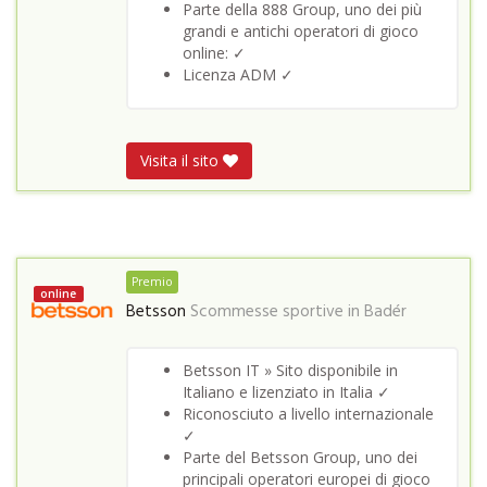
Parte della 888 Group, uno dei più
grandi e antichi operatori di gioco
online: ✓
Licenza ADM ✓
Visita il sito
Premio
online
Betsson
Scommesse sportive in
Badér
Betsson IT » Sito disponibile in
Italiano e lizenziato in Italia ✓
Riconosciuto a livello internazionale
✓
Parte del Betsson Group, uno dei
principali operatori europei di gioco