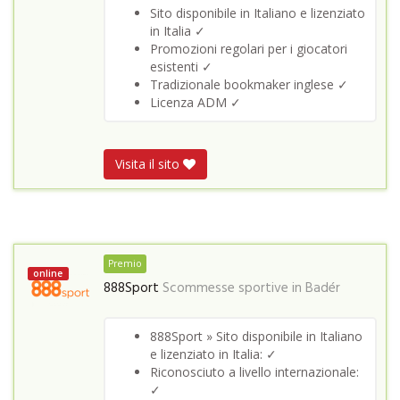
Sito disponibile in Italiano e lizenziato
in Italia ✓
Promozioni regolari per i giocatori
esistenti ✓
Tradizionale bookmaker inglese ✓
Licenza ADM ✓
Visita il sito
Premio
online
888Sport
Scommesse sportive in
Badér
888Sport » Sito disponibile in Italiano
e lizenziato in Italia: ✓
Riconosciuto a livello internazionale:
✓