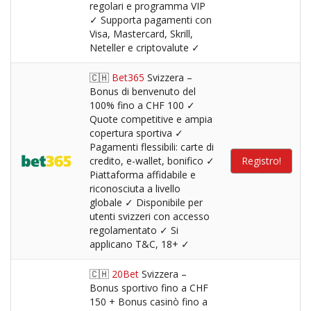
regolari e programma VIP
✓ Supporta pagamenti con
Visa, Mastercard, Skrill,
Neteller e criptovalute ✓
🇨🇭
Bet365
Svizzera –
Bonus di benvenuto del
100% fino a CHF 100 ✓
Quote competitive e ampia
copertura sportiva ✓
Pagamenti flessibili: carte di
credito, e-wallet, bonifico ✓
Registro!
Piattaforma affidabile e
riconosciuta a livello
globale ✓ Disponibile per
utenti svizzeri con accesso
regolamentato ✓ Si
applicano T&C, 18+ ✓
🇨🇭
20Bet
Svizzera –
Bonus sportivo fino a CHF
150 + Bonus casinò fino a