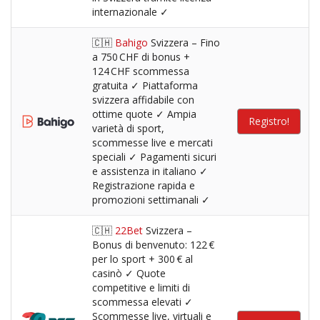
internazionale ✓
🇨🇭
Bahigo
Svizzera – Fino
a 750 CHF di bonus +
124 CHF scommessa
gratuita ✓ Piattaforma
svizzera affidabile con
ottime quote ✓ Ampia
Registro!
varietà di sport,
scommesse live e mercati
speciali ✓ Pagamenti sicuri
e assistenza in italiano ✓
Registrazione rapida e
promozioni settimanali ✓
🇨🇭
22Bet
Svizzera –
Bonus di benvenuto: 122 €
per lo sport + 300 € al
casinò ✓ Quote
competitive e limiti di
scommessa elevati ✓
Scommesse live, virtuali e