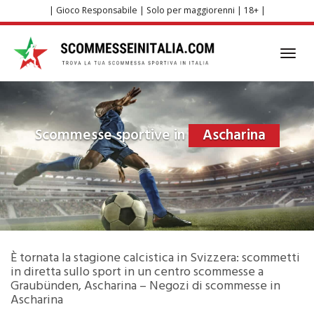
Skip
| Gioco Responsabile | Solo per maggiorenni | 18+ |
to
main
content
Toggl
navig
Scommesse sportive in
Ascharina
È tornata la stagione calcistica in Svizzera: scommetti
in diretta sullo sport in un centro scommesse a
Graubünden, Ascharina – Negozi di scommesse in
Ascharina