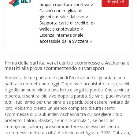
Registro!
ampia copertura sportiva ✓
Casinò con migliaia di
giochi e dealer dal vivo ✓
Supporta carte di credito, e-
wallet e criptovalute ✓
Licenza internazionale
accessibile dalla Svizzera ✓
Prima della partita, vai al centro scommesse a Ascharina e
mettiti alla prova scommettendo su vari sport
Aumenta le tue puntate e quindi l’eccitazione di guardare una
partita scommettendo oggi. Dopo aver acquistato lo slip, siediti
e goditi un buon vino o una birra e segui la partita. Che tu vinca
o perda, ti sentirai più vivo dopo la partita. Se vinci, puoi invitare
tutti i tuoi amici per una birra e se perdi, puoi essere invitato da
loro. Abbiamo creato un elenco completo di tutti i centri
scommesse di Graubünden Ascharina tra cui scegliere il tuo
preferito. Calcio, Basket, Tennis, Formula 1, se riesci ad
immaginarli, allora puoi scommettere su di essi nel centro
scommesse della tua città Ascharina nel Agosto 2026. Tuttavia,