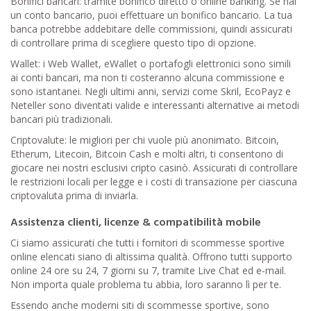
Bonifici bancari: tramite bonifico diretto o online banking. Se hai
un conto bancario, puoi effettuare un bonifico bancario. La tua
banca potrebbe addebitare delle commissioni, quindi assicurati
di controllare prima di scegliere questo tipo di opzione.
Wallet: i Web Wallet, eWallet o portafogli elettronici sono simili
ai conti bancari, ma non ti costeranno alcuna commissione e
sono istantanei. Negli ultimi anni, servizi come Skril, EcoPayz e
Neteller sono diventati valide e interessanti alternative ai metodi
bancari più tradizionali.
Criptovalute: le migliori per chi vuole più anonimato. Bitcoin,
Etherum, Litecoin, Bitcoin Cash e molti altri, ti consentono di
giocare nei nostri esclusivi cripto casinò. Assicurati di controllare
le restrizioni locali per legge e i costi di transazione per ciascuna
criptovaluta prima di inviarla.
Assistenza clienti, licenze & compatibilità mobile
Ci siamo assicurati che tutti i fornitori di scommesse sportive
online elencati siano di altissima qualità. Offrono tutti supporto
online 24 ore su 24, 7 giorni su 7, tramite Live Chat ed e-mail.
Non importa quale problema tu abbia, loro saranno lì per te.
Essendo anche moderni siti di scommesse sportive, sono