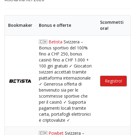
Scommetti
Bookmaker
Bonus e offerte
ora!
🇨🇭
Betista
Svizzera –
Bonus sportivo del 100%
fino a CHF 250, bonus
casinò fino a CHF 1.000 +
100 giri gratuiti ✓ Giocatori
svizzeri accettati tramite
piattaforma internazionale
Registro!
✓ Generosa offerta di
benvenuto sia per le
scommesse sportive che
per il casinò ✓ Supporta
pagamenti locali tramite
carta, portafogli elettronici
e criptovalute ✓
🇨🇭
Powbet
Svizzera –