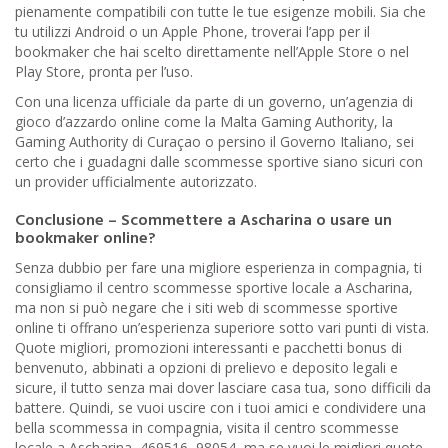
pienamente compatibili con tutte le tue esigenze mobili. Sia che
tu utilizzi Android o un Apple Phone, troverai l’app per il
bookmaker che hai scelto direttamente nell’Apple Store o nel
Play Store, pronta per l’uso.
Con una licenza ufficiale da parte di un governo, un’agenzia di
gioco d’azzardo online come la Malta Gaming Authority, la
Gaming Authority di Curaçao o persino il Governo Italiano, sei
certo che i guadagni dalle scommesse sportive siano sicuri con
un provider ufficialmente autorizzato.
Conclusione – Scommettere a Ascharina o usare un
bookmaker online?
Senza dubbio per fare una migliore esperienza in compagnia, ti
consigliamo il centro scommesse sportive locale a Ascharina,
ma non si può negare che i siti web di scommesse sportive
online ti offrano un’esperienza superiore sotto vari punti di vista.
Quote migliori, promozioni interessanti e pacchetti bonus di
benvenuto, abbinati a opzioni di prelievo e deposito legali e
sicure, il tutto senza mai dover lasciare casa tua, sono difficili da
battere. Quindi, se vuoi uscire con i tuoi amici e condividere una
bella scommessa in compagnia, visita il centro scommesse
locale a Ascharina, 469516, 98054, ma se vuoi le migliori quote