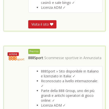
casinò e sale bingo ✓
Licenza ADM ✓
Visita il sito
Premio
online
888Sport
Scommesse sportive in
Annunziata
888Sport » Sito disponibile in Italiano
e lizenziato in Italia: ✓
Riconosciuto a livello internazionale:
✓
Parte della 888 Group, uno dei più
grandi e antichi operatori di gioco
online: ✓
Licenza ADM ✓