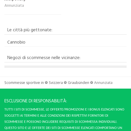
Annunziata
Le città più gettonate:
Cannobio
Negozi di scommesse nelle vicinanze:
Scommesse sportive in
⚽
Svizzera
⚽
Graubünden
⚽
Annunziata
ESCLUSIONE DI RESPONSABILITÀ:
TUTTI I SITI DI SCOMMESSE, LE OFFERTE/PROMOZIONI E I BONUS ELENCATI SONO
SOGGETTI AI TERMINI E ALLE CONDIZIONI DEI RISPETTIVI FORNITORI DI
SCOMMESSE E POSSONO INCLUDERE REQUISITI DI SCOMMESSA INDIVIDUALI.
QUESTO SITO E LE OFFERTE DEI SITI DI SCOMMESSE ELENCATI COMPORTANO UN