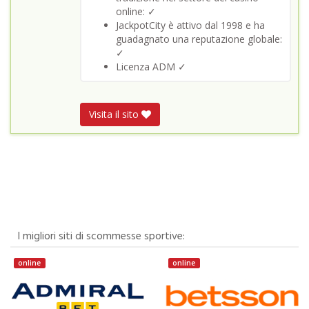
online: ✓
JackpotCity è attivo dal 1998 e ha
guadagnato una reputazione globale:
✓
Licenza ADM ✓
Visita il sito
I migliori siti di scommesse sportive:
online
online