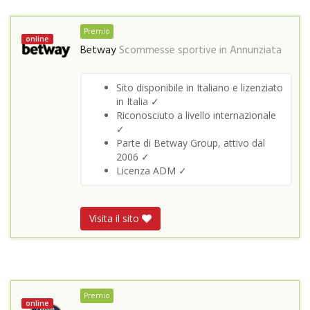
Premio
online
Betway
Scommesse sportive in
Annunziata
Sito disponibile in Italiano e lizenziato
in Italia ✓
Riconosciuto a livello internazionale
✓
Parte di Betway Group, attivo dal
2006 ✓
Licenza ADM ✓
Visita il sito
Premio
online