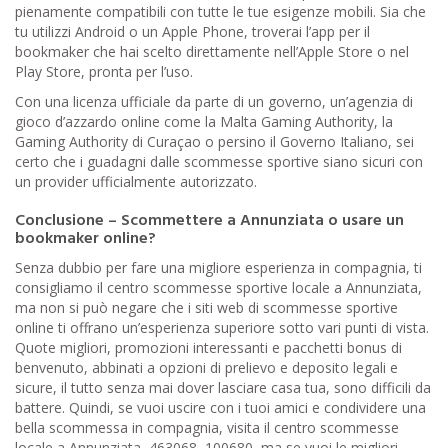
pienamente compatibili con tutte le tue esigenze mobili. Sia che
tu utilizzi Android o un Apple Phone, troverai l’app per il
bookmaker che hai scelto direttamente nell’Apple Store o nel
Play Store, pronta per l’uso.
Con una licenza ufficiale da parte di un governo, un’agenzia di
gioco d’azzardo online come la Malta Gaming Authority, la
Gaming Authority di Curaçao o persino il Governo Italiano, sei
certo che i guadagni dalle scommesse sportive siano sicuri con
un provider ufficialmente autorizzato.
Conclusione – Scommettere a Annunziata o usare un
bookmaker online?
Senza dubbio per fare una migliore esperienza in compagnia, ti
consigliamo il centro scommesse sportive locale a Annunziata,
ma non si può negare che i siti web di scommesse sportive
online ti offrano un’esperienza superiore sotto vari punti di vista.
Quote migliori, promozioni interessanti e pacchetti bonus di
benvenuto, abbinati a opzioni di prelievo e deposito legali e
sicure, il tutto senza mai dover lasciare casa tua, sono difficili da
battere. Quindi, se vuoi uscire con i tuoi amici e condividere una
bella scommessa in compagnia, visita il centro scommesse
locale a Annunziata, 463068, 100680, ma se vuoi le migliori