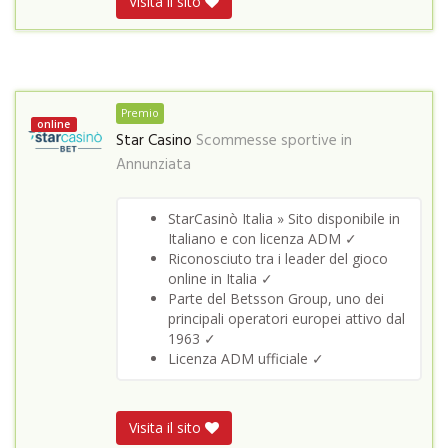
Visita il sito
Premio
online
Star Casino
Scommesse sportive in
Annunziata
StarCasinò Italia » Sito disponibile in
Italiano e con licenza ADM ✓
Riconosciuto tra i leader del gioco
online in Italia ✓
Parte del Betsson Group, uno dei
principali operatori europei attivo dal
1963 ✓
Licenza ADM ufficiale ✓
Visita il sito