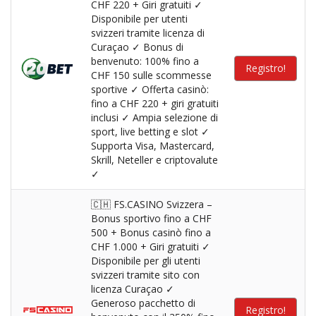
CHF 220 + Giri gratuiti ✓
Disponibile per utenti
svizzeri tramite licenza di
Curaçao ✓ Bonus di
benvenuto: 100% fino a
Registro!
CHF 150 sulle scommesse
sportive ✓ Offerta casinò:
fino a CHF 220 + giri gratuiti
inclusi ✓ Ampia selezione di
sport, live betting e slot ✓
Supporta Visa, Mastercard,
Skrill, Neteller e criptovalute
✓
🇨🇭 FS.CASINO Svizzera –
Bonus sportivo fino a CHF
500 + Bonus casinò fino a
CHF 1.000 + Giri gratuiti ✓
Disponibile per gli utenti
svizzeri tramite sito con
licenza Curaçao ✓
Generoso pacchetto di
Registro!