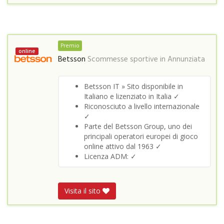
Premio
online
Betsson
Scommesse sportive in
Annunziata
Betsson IT » Sito disponibile in
Italiano e lizenziato in Italia ✓
Riconosciuto a livello internazionale
✓
Parte del Betsson Group, uno dei
principali operatori europei di gioco
online attivo dal 1963 ✓
Licenza ADM: ✓
Visita il sito