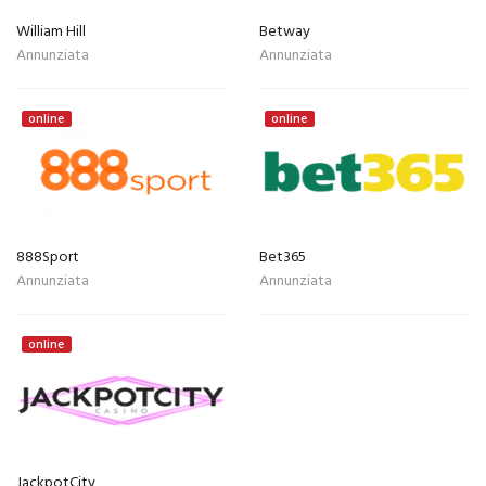
William Hill
Betway
Annunziata
Annunziata
online
online
888Sport
Bet365
Annunziata
Annunziata
online
JackpotCity