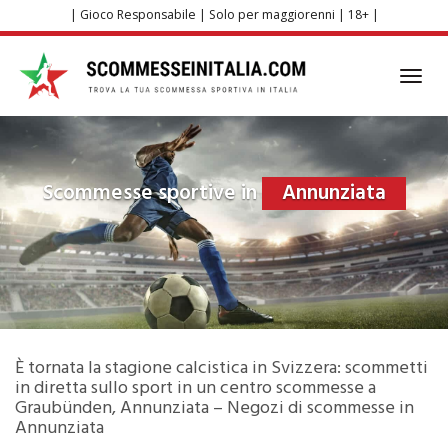
Skip
| Gioco Responsabile | Solo per maggiorenni | 18+ |
to
main
content
Toggl
navig
Scommesse sportive in
Annunziata
È tornata la stagione calcistica in Svizzera: scommetti
in diretta sullo sport in un centro scommesse a
Graubünden, Annunziata – Negozi di scommesse in
Annunziata