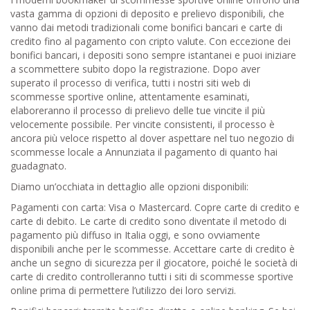
vasta gamma di opzioni di deposito e prelievo disponibili, che
vanno dai metodi tradizionali come bonifici bancari e carte di
credito fino al pagamento con cripto valute. Con eccezione dei
bonifici bancari, i depositi sono sempre istantanei e puoi iniziare
a scommettere subito dopo la registrazione. Dopo aver
superato il processo di verifica, tutti i nostri siti web di
scommesse sportive online, attentamente esaminati,
elaboreranno il processo di prelievo delle tue vincite il più
velocemente possibile. Per vincite consistenti, il processo è
ancora più veloce rispetto al dover aspettare nel tuo negozio di
scommesse locale a Annunziata il pagamento di quanto hai
guadagnato.
Diamo un’occhiata in dettaglio alle opzioni disponibili:
Pagamenti con carta: Visa o Mastercard. Copre carte di credito e
carte di debito. Le carte di credito sono diventate il metodo di
pagamento più diffuso in Italia oggi, e sono ovviamente
disponibili anche per le scommesse. Accettare carte di credito è
anche un segno di sicurezza per il giocatore, poiché le società di
carte di credito controlleranno tutti i siti di scommesse sportive
online prima di permettere l’utilizzo dei loro servizi.