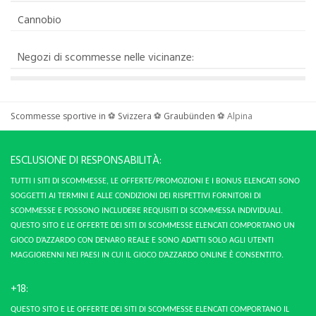
Cannobio
Negozi di scommesse nelle vicinanze:
Scommesse sportive in
⚽
Svizzera
⚽
Graubünden
⚽
Alpina
ESCLUSIONE DI RESPONSABILITÀ:
TUTTI I SITI DI SCOMMESSE, LE OFFERTE/PROMOZIONI E I BONUS ELENCATI SONO
SOGGETTI AI TERMINI E ALLE CONDIZIONI DEI RISPETTIVI FORNITORI DI
SCOMMESSE E POSSONO INCLUDERE REQUISITI DI SCOMMESSA INDIVIDUALI.
QUESTO SITO E LE OFFERTE DEI SITI DI SCOMMESSE ELENCATI COMPORTANO UN
GIOCO D’AZZARDO CON DENARO REALE E SONO ADATTI SOLO AGLI UTENTI
MAGGIORENNI NEI PAESI IN CUI IL GIOCO D’AZZARDO ONLINE È CONSENTITO.
+18:
QUESTO SITO E LE OFFERTE DEI SITI DI SCOMMESSE ELENCATI COMPORTANO IL