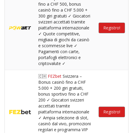
fino a CHF 500, bonus
casinò fino a CHF 5.000 +
300 giri gratuiti ✓ Giocatori
svizzeri accettati tramite
piattaforma internazionale
Registro!
✓ Quote competitive,
migliaia di giochi da casinò
e scommesse live ✓
Pagamenti con carte,
portafogli elettronici e
criptovalute ✓
🇨🇭
FEZbet
Svizzera –
Bonus casinò fino a CHF
5.000 + 200 giri gratuiti,
bonus sportivo fino a CHF
200 ✓ Giocatori svizzeri
accettati tramite
piattaforma internazionale
Registro!
✓ Ampia selezione di slot,
casinò dal vivo, promozioni
regolari e programma VIP