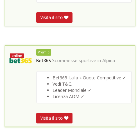
Visita il sito
Premio
online
Bet365
Scommesse sportive in
Alpina
Bet365 Italia » Quote Competitive ✓
Vedi T&C.
Leader Mondiale ✓
Licenza ADM ✓
Visita il sito