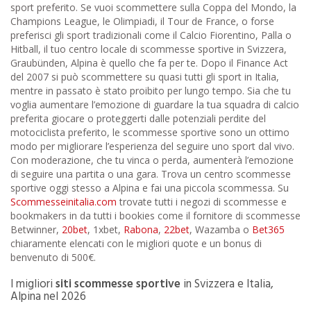
sport preferito. Se vuoi scommettere sulla Coppa del Mondo, la
Champions League, le Olimpiadi, il Tour de France, o forse
preferisci gli sport tradizionali come il Calcio Fiorentino, Palla o
Hitball, il tuo centro locale di scommesse sportive in Svizzera,
Graubünden, Alpina è quello che fa per te. Dopo il Finance Act
del 2007 si può scommettere su quasi tutti gli sport in Italia,
mentre in passato è stato proibito per lungo tempo. Sia che tu
voglia aumentare l’emozione di guardare la tua squadra di calcio
preferita giocare o proteggerti dalle potenziali perdite del
motociclista preferito, le scommesse sportive sono un ottimo
modo per migliorare l’esperienza del seguire uno sport dal vivo.
Con moderazione, che tu vinca o perda, aumenterà l’emozione
di seguire una partita o una gara. Trova un centro scommesse
sportive oggi stesso a Alpina e fai una piccola scommessa. Su
Scommesseinitalia.com
trovate tutti i negozi di scommesse e
bookmakers in da tutti i bookies come il fornitore di scommesse
Betwinner,
20bet
, 1xbet,
Rabona
,
22bet
, Wazamba o
Bet365
chiaramente elencati con le migliori quote e un bonus di
benvenuto di 500€.
I migliori
siti scommesse sportive
in Svizzera e Italia,
Alpina nel 2026