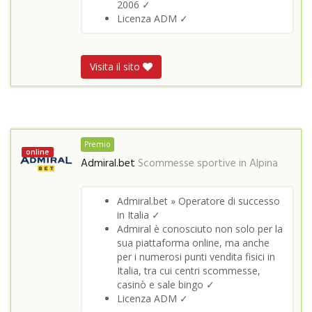
2006 ✓
Licenza ADM ✓
Visita il sito
Premio
online
Admiral.bet
Scommesse sportive in
Alpina
Admiral.bet » Operatore di successo
in Italia ✓
Admiral è conosciuto non solo per la
sua piattaforma online, ma anche
per i numerosi punti vendita fisici in
Italia, tra cui centri scommesse,
casinò e sale bingo ✓
Licenza ADM ✓