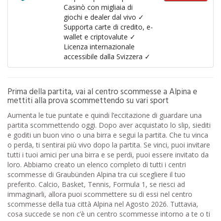
Casinò con migliaia di
giochi e dealer dal vivo ✓
Supporta carte di credito, e-
wallet e criptovalute ✓
Licenza internazionale
accessibile dalla Svizzera ✓
Prima della partita, vai al centro scommesse a Alpina e
mettiti alla prova scommettendo su vari sport
Aumenta le tue puntate e quindi l’eccitazione di guardare una
partita scommettendo oggi. Dopo aver acquistato lo slip, siediti
e goditi un buon vino o una birra e segui la partita. Che tu vinca
o perda, ti sentirai più vivo dopo la partita. Se vinci, puoi invitare
tutti i tuoi amici per una birra e se perdi, puoi essere invitato da
loro. Abbiamo creato un elenco completo di tutti i centri
scommesse di Graubünden Alpina tra cui scegliere il tuo
preferito. Calcio, Basket, Tennis, Formula 1, se riesci ad
immaginarli, allora puoi scommettere su di essi nel centro
scommesse della tua città Alpina nel Agosto 2026. Tuttavia,
cosa succede se non c’è un centro scommesse intorno a te o ti