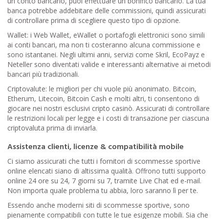
un conto bancario, puoi effettuare un bonifico bancario. La tua
banca potrebbe addebitare delle commissioni, quindi assicurati
di controllare prima di scegliere questo tipo di opzione.
Wallet: i Web Wallet, eWallet o portafogli elettronici sono simili
ai conti bancari, ma non ti costeranno alcuna commissione e
sono istantanei. Negli ultimi anni, servizi come Skril, EcoPayz e
Neteller sono diventati valide e interessanti alternative ai metodi
bancari più tradizionali.
Criptovalute: le migliori per chi vuole più anonimato. Bitcoin,
Etherum, Litecoin, Bitcoin Cash e molti altri, ti consentono di
giocare nei nostri esclusivi cripto casinò. Assicurati di controllare
le restrizioni locali per legge e i costi di transazione per ciascuna
criptovaluta prima di inviarla.
Assistenza clienti, licenze & compatibilità mobile
Ci siamo assicurati che tutti i fornitori di scommesse sportive
online elencati siano di altissima qualità. Offrono tutti supporto
online 24 ore su 24, 7 giorni su 7, tramite Live Chat ed e-mail.
Non importa quale problema tu abbia, loro saranno lì per te.
Essendo anche moderni siti di scommesse sportive, sono
pienamente compatibili con tutte le tue esigenze mobili. Sia che