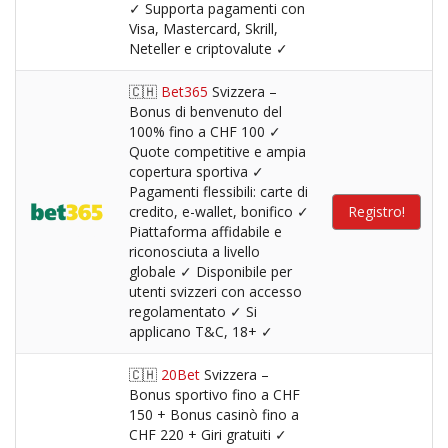
✓ Supporta pagamenti con
Visa, Mastercard, Skrill,
Neteller e criptovalute ✓
🇨🇭
Bet365
Svizzera –
Bonus di benvenuto del
100% fino a CHF 100 ✓
Quote competitive e ampia
copertura sportiva ✓
Pagamenti flessibili: carte di
credito, e-wallet, bonifico ✓
Registro!
Piattaforma affidabile e
riconosciuta a livello
globale ✓ Disponibile per
utenti svizzeri con accesso
regolamentato ✓ Si
applicano T&C, 18+ ✓
🇨🇭
20Bet
Svizzera –
Bonus sportivo fino a CHF
150 + Bonus casinò fino a
CHF 220 + Giri gratuiti ✓