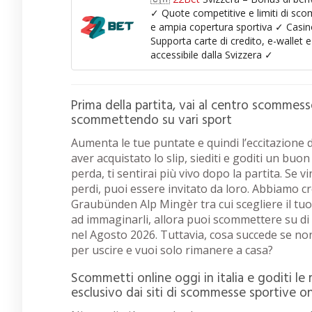
✓ Quote competitive e limiti di sco
e ampia copertura sportiva ✓ Casinò 
Supporta carte di credito, e-wallet 
accessibile dalla Svizzera ✓
Prima della partita, vai al centro scommess
scommettendo su vari sport
Aumenta le tue puntate e quindi l’eccitazion
aver acquistato lo slip, siediti e goditi un buon
perda, ti sentirai più vivo dopo la partita. Se vi
perdi, puoi essere invitato da loro. Abbiamo c
Graubünden Alp Mingèr tra cui scegliere il tuo 
ad immaginarli, allora puoi scommettere su di 
nel Agosto 2026. Tuttavia, cosa succede se non
per uscire e vuoi solo rimanere a casa?
Scommetti online oggi in italia e goditi l
esclusivo dai siti di scommesse sportive on