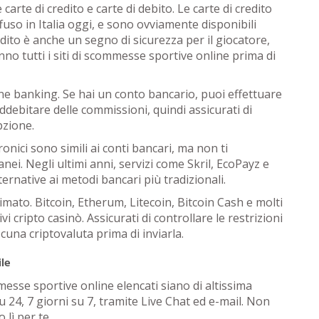
rte di credito e carte di debito. Le carte di credito
uso in Italia oggi, e sono ovviamente disponibili
dito è anche un segno di sicurezza per il giocatore,
anno tutti i siti di scommesse sportive online prima di
line banking. Se hai un conto bancario, puoi effettuare
debitare delle commissioni, quindi assicurati di
pzione.
ronici sono simili ai conti bancari, ma non ti
i. Negli ultimi anni, servizi come Skril, EcoPayz e
ternative ai metodi bancari più tradizionali.
nimato. Bitcoin, Etherum, Litecoin, Bitcoin Cash e molti
vi cripto casinò. Assicurati di controllare le restrizioni
scuna criptovaluta prima di inviarla.
ile
mmesse sportive online elencati siano di altissima
u 24, 7 giorni su 7, tramite Live Chat ed e-mail. Non
lì per te.