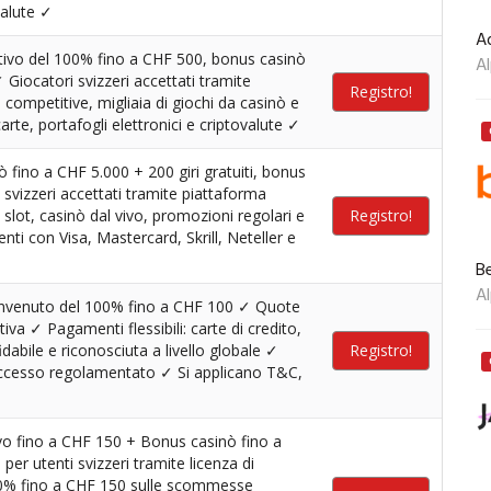
valute ✓
A
ivo del 100% fino a CHF 500, bonus casinò
A
✓ Giocatori svizzeri accettati tramite
Registro!
competitive, migliaia di giochi da casinò e
e, portafogli elettronici e criptovalute ✓
 fino a CHF 5.000 + 200 giri gratuiti, bonus
svizzeri accettati tramite piattaforma
slot, casinò dal vivo, promozioni regolari e
Registro!
 con Visa, Mastercard, Skrill, Neteller e
B
A
envenuto del 100% fino a CHF 100 ✓ Quote
va ✓ Pagamenti flessibili: carte di credito,
dabile e riconosciuta a livello globale ✓
Registro!
 accesso regolamentato ✓ Si applicano T&C,
vo fino a CHF 150 + Bonus casinò fino a
per utenti svizzeri tramite licenza di
0% fino a CHF 150 sulle scommesse