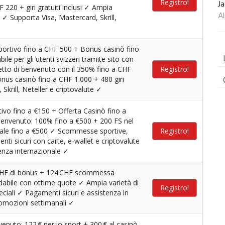
Registro!
J
 220 + giri gratuiti inclusi ✓ Ampia
A
t ✓ Supporta Visa, Mastercard, Skrill,
ortivo fino a CHF 500 + Bonus casinò fino
ile per gli utenti svizzeri tramite sito con
tto di benvenuto con il 350% fino a CHF
Registro!
us casinò fino a CHF 1.000 + 480 giri
 Skrill, Neteller e criptovalute ✓
ivo fino a €150 + Offerta Casinò fino a
 benvenuto: 100% fino a €500 + 200 FS nel
ale fino a €500 ✓ Scommesse sportive,
Registro!
enti sicuri con carte, e-wallet e criptovalute
cenza internazionale ✓
 CHF di bonus + 124 CHF scommessa
idabile con ottime quote ✓ Ampia varietà di
Registro!
ciali ✓ Pagamenti sicuri e assistenza in
romozioni settimanali ✓
enuto: 122 € per lo sport + 300 € al casinò