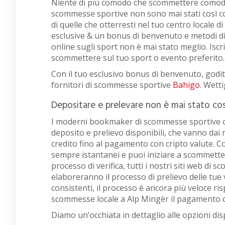
Niente di più comodo che scommettere comod
scommesse sportive non sono mai stati così co
di quelle che otterresti nel tuo centro locale
esclusive & un bonus di benvenuto e metodi di 
online sugli sport non è mai stato meglio. Iscriv
scommettere sul tuo sport o evento preferito.
Con il tuo esclusivo bonus di benvenuto, goditi
fornitori di scommesse sportive
Bahigo
. Wett
Depositare e prelevare non è mai stato così
I moderni bookmaker di scommesse sportive o
deposito e prelievo disponibili, che vanno dai 
credito fino al pagamento con cripto valute. Co
sempre istantanei e puoi iniziare a scommette
processo di verifica, tutti i nostri siti web d
elaboreranno il processo di prelievo delle tue v
consistenti, il processo è ancora più veloce ri
scommesse locale a Alp Mingèr il pagamento 
Diamo un’occhiata in dettaglio alle opzioni disp