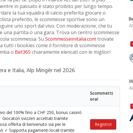
 mentre in passato è stato proibito per lungo tempo.
dare la tua squadra di calcio preferita giocare o
B
iclista preferito, le scommesse sportive sono un
A
eguire uno sport dal vivo. Con moderazione, che tu
re una partita o una gara. Trova un centro scommesse
iccola scommessa. Su
Scommesseinitalia.com
trovate
a tutti i bookies come il fornitore di scommesse
amba o
Bet365
chiaramente elencati con le migliori
era e Italia, Alp Mingèr nel 2026
Wi
A
Scommetti
ora!
ivo del 100% fino a CHF 250, bonus casinò
✓ Giocatori svizzeri accettati tramite
sa offerta di benvenuto sia per le
Registro!
nò ✓ Supporta pagamenti locali tramite