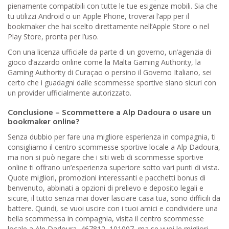
pienamente compatibili con tutte le tue esigenze mobili. Sia che
tu utilizzi Android o un Apple Phone, troverai l’app per il
bookmaker che hai scelto direttamente nell’Apple Store o nel
Play Store, pronta per l’uso.
Con una licenza ufficiale da parte di un governo, un’agenzia di
gioco d’azzardo online come la Malta Gaming Authority, la
Gaming Authority di Curaçao o persino il Governo Italiano, sei
certo che i guadagni dalle scommesse sportive siano sicuri con
un provider ufficialmente autorizzato.
Conclusione – Scommettere a Alp Dadoura o usare un
bookmaker online?
Senza dubbio per fare una migliore esperienza in compagnia, ti
consigliamo il centro scommesse sportive locale a Alp Dadoura,
ma non si può negare che i siti web di scommesse sportive
online ti offrano un’esperienza superiore sotto vari punti di vista.
Quote migliori, promozioni interessanti e pacchetti bonus di
benvenuto, abbinati a opzioni di prelievo e deposito legali e
sicure, il tutto senza mai dover lasciare casa tua, sono difficili da
battere. Quindi, se vuoi uscire con i tuoi amici e condividere una
bella scommessa in compagnia, visita il centro scommesse
locale a Alp Dadoura, 467812, 101007, ma se vuoi le migliori