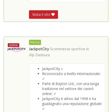
Visita il sito
Premio
online
JackpotCity
Scommesse sportive in
Alp Dadoura
JackpotCity »
Riconosciuto a livello internazionale:
✓
Parte di Bayton Ltd., con una lunga
tradizione nel settore dei casinò
online: ✓
JackpotCity è attivo dal 1998 e ha
guadagnato una reputazione globale:
✓