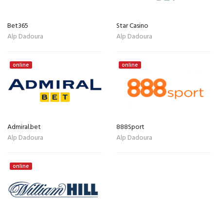
Bet365
Star Casino
Alp Dadoura
Alp Dadoura
online
online
Admiral.bet
888Sport
Alp Dadoura
Alp Dadoura
online