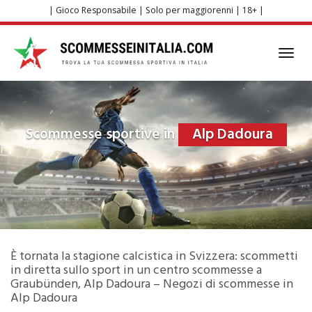
Skip
| Gioco Responsabile | Solo per maggiorenni | 18+ |
to
main
content
Toggl
navig
Scommesse sportive in
Alp Dadoura
È tornata la stagione calcistica in Svizzera: scommetti
in diretta sullo sport in un centro scommesse a
Graubünden, Alp Dadoura – Negozi di scommesse in
Alp Dadoura