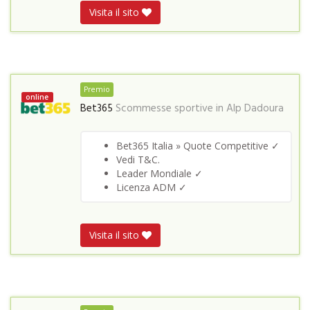
Visita il sito
Premio
online
Bet365
Scommesse sportive in
Alp Dadoura
Bet365 Italia » Quote Competitive ✓
Vedi T&C.
Leader Mondiale ✓
Licenza ADM ✓
Visita il sito