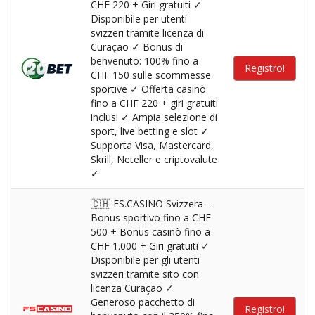
CHF 220 + Giri gratuiti ✓
Disponibile per utenti
svizzeri tramite licenza di
Curaçao ✓ Bonus di
benvenuto: 100% fino a
Registro!
CHF 150 sulle scommesse
sportive ✓ Offerta casinò:
fino a CHF 220 + giri gratuiti
inclusi ✓ Ampia selezione di
sport, live betting e slot ✓
Supporta Visa, Mastercard,
Skrill, Neteller e criptovalute
✓
🇨🇭 FS.CASINO Svizzera –
Bonus sportivo fino a CHF
500 + Bonus casinò fino a
CHF 1.000 + Giri gratuiti ✓
Disponibile per gli utenti
svizzeri tramite sito con
licenza Curaçao ✓
Generoso pacchetto di
Registro!