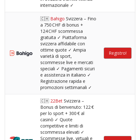
internazionale ✓
🇨🇭
Bahigo
Svizzera – Fino
a 750 CHF di bonus +
124 CHF scommessa
gratuita ✓ Piattaforma
svizzera affidabile con
ottime quote ✓ Ampia
Registro!
varietà di sport,
scommesse live e mercati
speciali ✓ Pagamenti sicuri
e assistenza in italiano ✓
Registrazione rapida e
promozioni settimanali ✓
🇨🇭
22Bet
Svizzera –
Bonus di benvenuto: 122 €
per lo sport + 300 € al
casinò ✓ Quote
competitive e limiti di
scommessa elevati ✓
Scommesse live, virtuali e