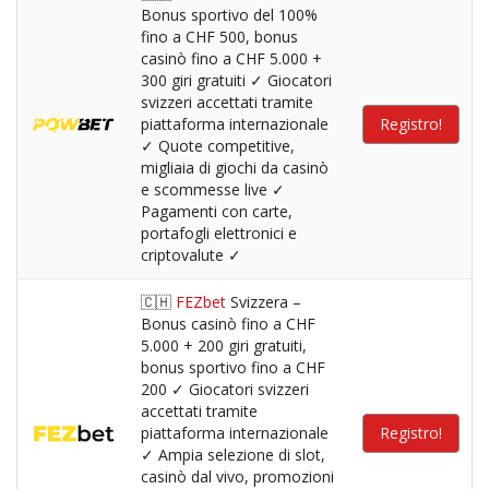
Bonus sportivo del 100%
fino a CHF 500, bonus
casinò fino a CHF 5.000 +
300 giri gratuiti ✓ Giocatori
svizzeri accettati tramite
piattaforma internazionale
Registro!
✓ Quote competitive,
migliaia di giochi da casinò
e scommesse live ✓
Pagamenti con carte,
portafogli elettronici e
criptovalute ✓
🇨🇭
FEZbet
Svizzera –
Bonus casinò fino a CHF
5.000 + 200 giri gratuiti,
bonus sportivo fino a CHF
200 ✓ Giocatori svizzeri
accettati tramite
piattaforma internazionale
Registro!
✓ Ampia selezione di slot,
casinò dal vivo, promozioni