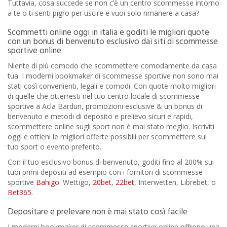
Tuttavia, cosa succede se non c’è un centro scommesse intorno
a te o ti senti pigro per uscire e vuoi solo rimanere a casa?
Scommetti online oggi in italia e goditi le migliori quote
con un bonus di benvenuto esclusivo dai siti di scommesse
sportive online
Niente di più comodo che scommettere comodamente da casa
tua. I moderni bookmaker di scommesse sportive non sono mai
stati così convenienti, legali e comodi. Con quote molto migliori
di quelle che otterresti nel tuo centro locale di scommesse
sportive a Acla Bardun, promozioni esclusive & un bonus di
benvenuto e metodi di deposito e prelievo sicuri e rapidi,
scommettere online sugli sport non è mai stato meglio. Iscriviti
oggi e ottieni le migliori offerte possibili per scommettere sul
tuo sport o evento preferito.
Con il tuo esclusivo bonus di benvenuto, goditi fino al 200% sui
tuoi primi depositi ad esempio con i fornitori di scommesse
sportive
Bahigo
. Wettigo,
20bet
,
22bet
, Interwetten, Librebet, o
Bet365
.
Depositare e prelevare non è mai stato così facile
I moderni bookmaker di scommesse sportive online offrono una