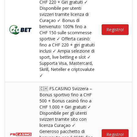
CHF 220 + Giri gratuiti ✓
Disponibile per utenti
svizzeri tramite licenza di
Curaçao ✓ Bonus di
benvenuto: 100% fino a
Registro!
CHF 150 sulle scommesse
sportive ✓ Offerta casinò:
fino a CHF 220 + giri gratuiti
inclusi ✓ Ampia selezione di
sport, live betting e slot ✓
Supporta Visa, Mastercard,
Skrill, Neteller e criptovalute
✓
🇨🇭 FS.CASINO Svizzera –
Bonus sportivo fino a CHF
500 + Bonus casinò fino a
CHF 1.000 + Giri gratuiti ✓
Disponibile per gli utenti
svizzeri tramite sito con
licenza Curaçao ✓
Generoso pacchetto di
Registro!