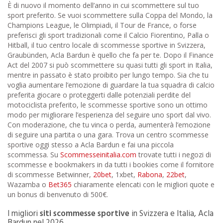
È di nuovo il momento dell’anno in cui scommettere sul tuo
sport preferito. Se vuoi scommettere sulla Coppa del Mondo, la
Champions League, le Olimpiadi, il Tour de France, o forse
preferisci gli sport tradizionali come il Calcio Fiorentino, Palla o
Hitball, il tuo centro locale di scommesse sportive in Svizzera,
Graubünden, Acla Bardun è quello che fa per te. Dopo il Finance
Act del 2007 si può scommettere su quasi tutti gli sport in Italia,
mentre in passato è stato proibito per lungo tempo. Sia che tu
voglia aumentare l’emozione di guardare la tua squadra di calcio
preferita giocare o proteggerti dalle potenziali perdite del
motociclista preferito, le scommesse sportive sono un ottimo
modo per migliorare l’esperienza del seguire uno sport dal vivo.
Con moderazione, che tu vinca o perda, aumenterà l’emozione
di seguire una partita o una gara. Trova un centro scommesse
sportive oggi stesso a Acla Bardun e fai una piccola
scommessa. Su
Scommesseinitalia.com
trovate tutti i negozi di
scommesse e bookmakers in da tutti i bookies come il fornitore
di scommesse Betwinner,
20bet
, 1xbet,
Rabona
,
22bet
,
Wazamba o
Bet365
chiaramente elencati con le migliori quote e
un bonus di benvenuto di 500€.
I migliori
siti scommesse sportive
in Svizzera e Italia, Acla
Bardun nel 2026