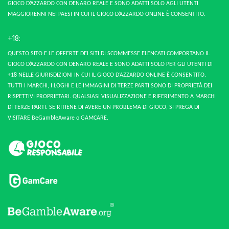
GIOCO D’AZZARDO CON DENARO REALE E SONO ADATTI SOLO AGLI UTENTI
MAGGIORENNI NEI PAESI IN CUI IL GIOCO D’AZZARDO ONLINE È CONSENTITO.
+18:
QUESTO SITO E LE OFFERTE DEI SITI DI SCOMMESSE ELENCATI COMPORTANO IL
GIOCO D’AZZARDO CON DENARO REALE E SONO ADATTI SOLO PER GLI UTENTI DI
+18 NELLE GIURISDIZIONI IN CUI IL GIOCO D’AZZARDO ONLINE È CONSENTITO.
TUTTI I MARCHI, I LOGHI E LE IMMAGINI DI TERZE PARTI SONO DI PROPRIETÀ DEI
RISPETTIVI PROPRIETARI. QUALSIASI VISUALIZZAZIONE E RIFERIMENTO A MARCHI
DI TERZE PARTI. SE RITIENE DI AVERE UN PROBLEMA DI GIOCO, SI PREGA DI
VISITARE BeGambleAware o GAMCARE.