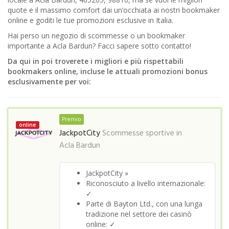
quote e il massimo comfort dai un’occhiata ai nostri bookmaker
online e goditi le tue promozioni esclusive in Italia.
Hai perso un negozio di scommesse o un bookmaker
importante a Acla Bardun? Facci sapere sotto contatto!
Da qui in poi troverete i migliori e più rispettabili
bookmakers online, incluse le attuali promozioni bonus
esclusivamente per voi:
Premio
online
JackpotCity
Scommesse sportive in
Acla Bardun
JackpotCity »
Riconosciuto a livello internazionale:
✓
Parte di Bayton Ltd., con una lunga
tradizione nel settore dei casinò
online: ✓