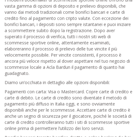
vasta gamma di opzioni di deposito e prelievo disponibili, che
vanno dai metodi tradizionali come bonifici bancari e carte di
credito fino al pagamento con cripto valute. Con eccezione dei
bonifici bancari, i depositi sono sempre istantanei e puoi iniziare
a scommettere subito dopo la registrazione. Dopo aver
superato il processo di verifica, tutti i nostri siti web di
scommesse sportive online, attentamente esaminati,
elaboreranno il processo di prelievo delle tue vincite il più
velocemente possibile. Per vincite consistenti, il processo è
ancora più veloce rispetto al dover aspettare nel tuo negozio di
scommesse locale a Acla Bardun il pagamento di quanto hai
guadagnato.
Diamo un’occhiata in dettaglio alle opzioni disponibili:
Pagamenti con carta: Visa o Mastercard. Copre carte di credito e
carte di debito. Le carte di credito sono diventate il metodo di
pagamento più diffuso in Italia oggi, e sono ovviamente
disponibili anche per le scommesse. Accettare carte di credito è
anche un segno di sicurezza per il giocatore, poiché le società di
carte di credito controlleranno tutti i siti di scommesse sportive
online prima di permettere l’utilizzo dei loro servizi.