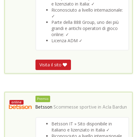
e lizenziato in Italia: ✓
Riconosciuto a livello internazionale:
✓
Parte della 888 Group, uno dei più
grandi e antichi operatori di gioco
online: ✓
Licenza ADM ✓
Visita il sito
Premio
online
Betsson
Scommesse sportive in
Acla Bardun
Betsson IT » Sito disponibile in
Italiano e lizenziato in Italia ✓
Riconosciuto a livello internazionale