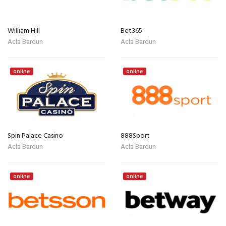
William Hill
Bet365
Acla Bardun
Acla Bardun
online
online
Spin Palace Casino
888Sport
Acla Bardun
Acla Bardun
online
online