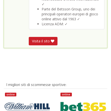
✓
Parte del Betsson Group, uno dei
principali operatori europei di gioco
online attivo dal 1963 ✓
Licenza ADM: ✓
Visita il sito
I migliori siti di scommesse sportive:
online
online