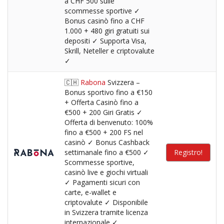
a CHF 500 sulle
scommesse sportive ✓
Bonus casinò fino a CHF
1.000 + 480 giri gratuiti sui
depositi ✓ Supporta Visa,
Skrill, Neteller e criptovalute
✓
🇨🇭
Rabona
Svizzera –
Bonus sportivo fino a €150
+ Offerta Casinò fino a
€500 + 200 Giri Gratis ✓
Offerta di benvenuto: 100%
fino a €500 + 200 FS nel
casinò ✓ Bonus Cashback
settimanale fino a €500 ✓
Registro!
Scommesse sportive,
casinò live e giochi virtuali
✓ Pagamenti sicuri con
carte, e-wallet e
criptovalute ✓ Disponibile
in Svizzera tramite licenza
internazionale ✓