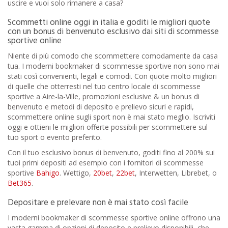
uscire e vuoi solo rimanere a casa?
Scommetti online oggi in italia e goditi le migliori quote
con un bonus di benvenuto esclusivo dai siti di scommesse
sportive online
Niente di più comodo che scommettere comodamente da casa
tua. I moderni bookmaker di scommesse sportive non sono mai
stati così convenienti, legali e comodi. Con quote molto migliori
di quelle che otterresti nel tuo centro locale di scommesse
sportive a Aire-la-Ville, promozioni esclusive & un bonus di
benvenuto e metodi di deposito e prelievo sicuri e rapidi,
scommettere online sugli sport non è mai stato meglio. Iscriviti
oggi e ottieni le migliori offerte possibili per scommettere sul
tuo sport o evento preferito.
Con il tuo esclusivo bonus di benvenuto, goditi fino al 200% sui
tuoi primi depositi ad esempio con i fornitori di scommesse
sportive
Bahigo
. Wettigo,
20bet
,
22bet
, Interwetten, Librebet, o
Bet365
.
Depositare e prelevare non è mai stato così facile
I moderni bookmaker di scommesse sportive online offrono una
vasta gamma di opzioni di deposito e prelievo disponibili, che