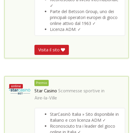
✓
Parte del Betsson Group, uno dei
principali operatori europei di gioco
online attivo dal 1963 ✓
Licenza ADM: ✓
Visita il sito
Premio
online
Star Casino
Scommesse sportive in
Aire-la-Ville
StarCasinò Italia » Sito disponibile in
Italiano e con licenza ADM ✓
Riconosciuto tra i leader del gioco
online in Italia ✓