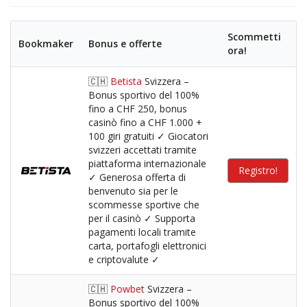
Scommetti
Bookmaker
Bonus e offerte
ora!
🇨🇭
Betista
Svizzera –
Bonus sportivo del 100%
fino a CHF 250, bonus
casinò fino a CHF 1.000 +
100 giri gratuiti ✓ Giocatori
svizzeri accettati tramite
piattaforma internazionale
Registro!
✓ Generosa offerta di
benvenuto sia per le
scommesse sportive che
per il casinò ✓ Supporta
pagamenti locali tramite
carta, portafogli elettronici
e criptovalute ✓
🇨🇭
Powbet
Svizzera –
Bonus sportivo del 100%