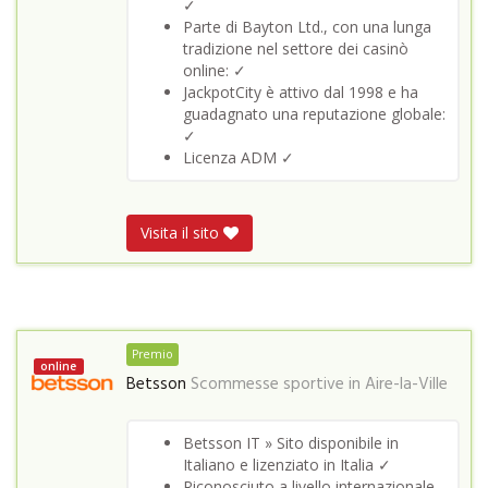
✓
Parte di Bayton Ltd., con una lunga
tradizione nel settore dei casinò
online: ✓
JackpotCity è attivo dal 1998 e ha
guadagnato una reputazione globale:
✓
Licenza ADM ✓
Visita il sito
Premio
online
Betsson
Scommesse sportive in
Aire-la-Ville
Betsson IT » Sito disponibile in
Italiano e lizenziato in Italia ✓
Riconosciuto a livello internazionale