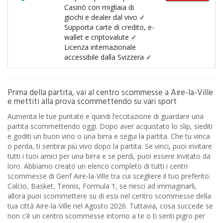
Casinò con migliaia di
giochi e dealer dal vivo ✓
Supporta carte di credito, e-
wallet e criptovalute ✓
Licenza internazionale
accessibile dalla Svizzera ✓
Prima della partita, vai al centro scommesse a Aire-la-Ville
e mettiti alla prova scommettendo su vari sport
Aumenta le tue puntate e quindi l’eccitazione di guardare una
partita scommettendo oggi. Dopo aver acquistato lo slip, siediti
e goditi un buon vino o una birra e segui la partita. Che tu vinca
o perda, ti sentirai più vivo dopo la partita. Se vinci, puoi invitare
tutti i tuoi amici per una birra e se perdi, puoi essere invitato da
loro. Abbiamo creato un elenco completo di tutti i centri
scommesse di Genf Aire-la-Ville tra cui scegliere il tuo preferito.
Calcio, Basket, Tennis, Formula 1, se riesci ad immaginarli,
allora puoi scommettere su di essi nel centro scommesse della
tua città Aire-la-Ville nel Agosto 2026. Tuttavia, cosa succede se
non c’è un centro scommesse intorno a te o ti senti pigro per