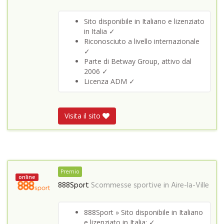
Sito disponibile in Italiano e lizenziato
in Italia ✓
Riconosciuto a livello internazionale
✓
Parte di Betway Group, attivo dal
2006 ✓
Licenza ADM ✓
Visita il sito
Premio
online
888Sport
Scommesse sportive in
Aire-la-Ville
888Sport » Sito disponibile in Italiano
e lizenziato in Italia: ✓