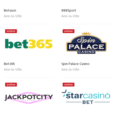
Betsson
888Sport
Aire-la-Ville
Aire-la-Ville
online
online
Bet365
Spin Palace Casino
Aire-la-Ville
Aire-la-Ville
online
online