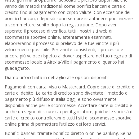
vanno dai metodi tradizionali come bonifici bancari e carte di
credito fino al pagamento con cripto valute. Con eccezione dei
bonifici bancari, i depositi sono sempre istantanei e puoi iniziare
a scommettere subito dopo la registrazione. Dopo aver
superato il processo di verifica, tutti i nostri siti web di
scommesse sportive online, attentamente esaminati,
elaboreranno il processo di prelievo delle tue vincite il più
velocemente possibile. Per vincite consistenti, il processo è
ancora più veloce rispetto al dover aspettare nel tuo negozio di
scommesse locale a Aire-la-Ville il pagamento di quanto hai
guadagnato.
Diamo un’occhiata in dettaglio alle opzioni disponibili:
Pagamenti con carta: Visa o Mastercard. Copre carte di credito e
carte di debito. Le carte di credito sono diventate il metodo di
pagamento più diffuso in Italia oggi, e sono ovviamente
disponibili anche per le scommesse. Accettare carte di credito è
anche un segno di sicurezza per il giocatore, poiché le società di
carte di credito controlleranno tutti i siti di scommesse sportive
online prima di permettere l’utilizzo dei loro servizi.
Bonifici bancari: tramite bonifico diretto o online banking. Se hai