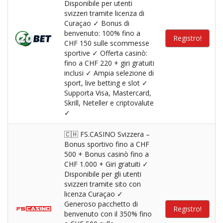
Disponibile per utenti
svizzeri tramite licenza di
Curaçao ✓ Bonus di
benvenuto: 100% fino a
Registro!
CHF 150 sulle scommesse
sportive ✓ Offerta casinò:
fino a CHF 220 + giri gratuiti
inclusi ✓ Ampia selezione di
sport, live betting e slot ✓
Supporta Visa, Mastercard,
Skrill, Neteller e criptovalute
✓
🇨🇭 FS.CASINO Svizzera –
Bonus sportivo fino a CHF
500 + Bonus casinò fino a
CHF 1.000 + Giri gratuiti ✓
Disponibile per gli utenti
svizzeri tramite sito con
licenza Curaçao ✓
Generoso pacchetto di
Registro!
benvenuto con il 350% fino