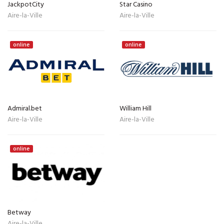
JackpotCity
Star Casino
Aire-la-Ville
Aire-la-Ville
online
online
Admiral.bet
William Hill
Aire-la-Ville
Aire-la-Ville
online
Betway
Aire-la-Ville