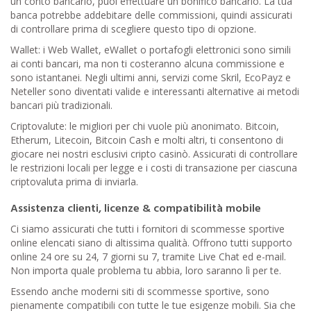
un conto bancario, puoi effettuare un bonifico bancario. La tua
banca potrebbe addebitare delle commissioni, quindi assicurati
di controllare prima di scegliere questo tipo di opzione.
Wallet: i Web Wallet, eWallet o portafogli elettronici sono simili
ai conti bancari, ma non ti costeranno alcuna commissione e
sono istantanei. Negli ultimi anni, servizi come Skril, EcoPayz e
Neteller sono diventati valide e interessanti alternative ai metodi
bancari più tradizionali.
Criptovalute: le migliori per chi vuole più anonimato. Bitcoin,
Etherum, Litecoin, Bitcoin Cash e molti altri, ti consentono di
giocare nei nostri esclusivi cripto casinò. Assicurati di controllare
le restrizioni locali per legge e i costi di transazione per ciascuna
criptovaluta prima di inviarla.
Assistenza clienti, licenze & compatibilità mobile
Ci siamo assicurati che tutti i fornitori di scommesse sportive
online elencati siano di altissima qualità. Offrono tutti supporto
online 24 ore su 24, 7 giorni su 7, tramite Live Chat ed e-mail.
Non importa quale problema tu abbia, loro saranno lì per te.
Essendo anche moderni siti di scommesse sportive, sono
pienamente compatibili con tutte le tue esigenze mobili. Sia che