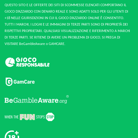
QUESTO SITO E LE OFFERTE DEI SITI DI SCOMMESSE ELENCATI COMPORTANO IL
GIOCO D’AZZARDO CON DENARO REALE E SONO ADATTI SOLO PER GLI UTENTI DI
+18 NELLE GIURISDIZIONI IN CUI IL GIOCO D’AZZARDO ONLINE È CONSENTITO.
TUTTI I MARCHI, I LOGHI E LE IMMAGINI DI TERZE PARTI SONO DI PROPRIETÀ DEI
RISPETTIVI PROPRIETARI. QUALSIASI VISUALIZZAZIONE E RIFERIMENTO A MARCHI
DI TERZE PARTI. SE RITIENE DI AVERE UN PROBLEMA DI GIOCO, SI PREGA DI
VISITARE BeGambleAware o GAMCARE.