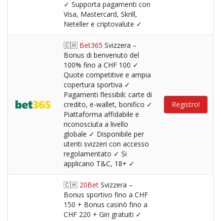
✓ Supporta pagamenti con
Visa, Mastercard, Skrill,
Neteller e criptovalute ✓
🇨🇭
Bet365
Svizzera –
Bonus di benvenuto del
100% fino a CHF 100 ✓
Quote competitive e ampia
copertura sportiva ✓
Pagamenti flessibili: carte di
credito, e-wallet, bonifico ✓
Registro!
Piattaforma affidabile e
riconosciuta a livello
globale ✓ Disponibile per
utenti svizzeri con accesso
regolamentato ✓ Si
applicano T&C, 18+ ✓
🇨🇭
20Bet
Svizzera –
Bonus sportivo fino a CHF
150 + Bonus casinò fino a
CHF 220 + Giri gratuiti ✓