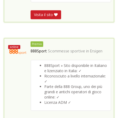
Visita il sito
Premio
online
888Sport
Scommesse sportive in
Ersigen
888Sport » Sito disponibile in Italiano
e lizenziato in Italia: ✓
Riconosciuto a livello internazionale:
✓
Parte della 888 Group, uno dei più
grandi e antichi operatori di gioco
online: ✓
Licenza ADM ✓