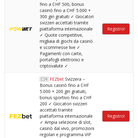
fino a CHF 500, bonus
casinò fino a CHF 5.000 +
300 giri gratuiti ✓ Giocatori
svizzeri accettati tramite
piattaforma internazionale
Registro!
✓ Quote competitive,
migliaia di giochi da casinò
e scommesse live ✓
Pagamenti con carte,
portafogli elettronici e
criptovalute ✓
🇨🇭
FEZbet
Svizzera –
Bonus casinò fino a CHF
5.000 + 200 giri gratuiti,
bonus sportivo fino a CHF
200 ✓ Giocatori svizzeri
accettati tramite
piattaforma internazionale
Registro!
✓ Ampia selezione di slot,
casinò dal vivo, promozioni
regolari e programma VIP