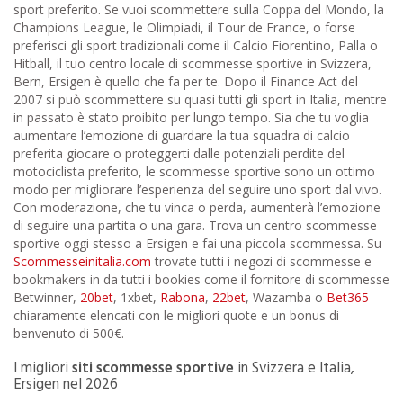
sport preferito. Se vuoi scommettere sulla Coppa del Mondo, la
Champions League, le Olimpiadi, il Tour de France, o forse
preferisci gli sport tradizionali come il Calcio Fiorentino, Palla o
Hitball, il tuo centro locale di scommesse sportive in Svizzera,
Bern, Ersigen è quello che fa per te. Dopo il Finance Act del
2007 si può scommettere su quasi tutti gli sport in Italia, mentre
in passato è stato proibito per lungo tempo. Sia che tu voglia
aumentare l’emozione di guardare la tua squadra di calcio
preferita giocare o proteggerti dalle potenziali perdite del
motociclista preferito, le scommesse sportive sono un ottimo
modo per migliorare l’esperienza del seguire uno sport dal vivo.
Con moderazione, che tu vinca o perda, aumenterà l’emozione
di seguire una partita o una gara. Trova un centro scommesse
sportive oggi stesso a Ersigen e fai una piccola scommessa. Su
Scommesseinitalia.com
trovate tutti i negozi di scommesse e
bookmakers in da tutti i bookies come il fornitore di scommesse
Betwinner,
20bet
, 1xbet,
Rabona
,
22bet
, Wazamba o
Bet365
chiaramente elencati con le migliori quote e un bonus di
benvenuto di 500€.
I migliori
siti scommesse sportive
in Svizzera e Italia,
Ersigen nel 2026