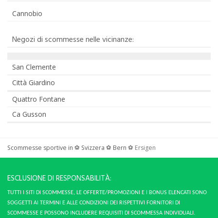
Cannobio
Negozi di scommesse nelle vicinanze:
San Clemente
Città Giardino
Quattro Fontane
Ca Gusson
Scommesse sportive in
⚽
Svizzera
⚽
Bern
⚽
Ersigen
ESCLUSIONE DI RESPONSABILITÀ:
TUTTI I SITI DI SCOMMESSE, LE OFFERTE/PROMOZIONI E I BONUS ELENCATI SONO
SOGGETTI AI TERMINI E ALLE CONDIZIONI DEI RISPETTIVI FORNITORI DI
SCOMMESSE E POSSONO INCLUDERE REQUISITI DI SCOMMESSA INDIVIDUALI.