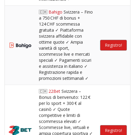
🇨🇭
Bahigo
Svizzera – Fino
a 750 CHF di bonus +
124 CHF scommessa
gratuita ✓ Piattaforma
svizzera affidabile con
ottime quote ✓ Ampia
Registro!
varietà di sport,
scommesse live e mercati
speciali ✓ Pagamenti sicuri
e assistenza in italiano ✓
Registrazione rapida e
promozioni settimanali ✓
🇨🇭
22Bet
Svizzera –
Bonus di benvenuto: 122 €
per lo sport + 300 € al
casinò ✓ Quote
competitive e limiti di
scommessa elevati ✓
Scommesse live, virtuali e
Registro!
ampia copertura sportiva ✓