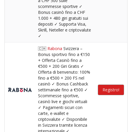
a CHF 500 sulle
scommesse sportive ✓
Bonus casinò fino a CHF
1.000 + 480 giri gratuiti sui
depositi ✓ Supporta Visa,
Skrill, Neteller e criptovalute
✓
🇨🇭
Rabona
Svizzera –
Bonus sportivo fino a €150
+ Offerta Casinò fino a
€500 + 200 Giri Gratis ✓
Offerta di benvenuto: 100%
fino a €500 + 200 FS nel
casinò ✓ Bonus Cashback
settimanale fino a €500 ✓
Registro!
Scommesse sportive,
casinò live e giochi virtuali
✓ Pagamenti sicuri con
carte, e-wallet e
criptovalute ✓ Disponibile
in Svizzera tramite licenza
internazionale ✓