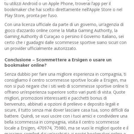
tu utilizzi Android o un Apple Phone, troverai l’app per il
bookmaker che hai scelto direttamente nell’Apple Store o nel
Play Store, pronta per l’uso.
Con una licenza ufficiale da parte di un governo, un’agenzia di
gioco d’azzardo online come la Malta Gaming Authority, la
Gaming Authority di Curaçao o persino il Governo Italiano, sei
certo che i guadagni dalle scommesse sportive siano sicuri con
un provider ufficialmente autorizzato.
Conclusione – Scommettere a Ersigen o usare un
bookmaker online?
Senza dubbio per fare una migliore esperienza in compagnia, ti
consigliamo il centro scommesse sportive locale a Ersigen, ma
non si può negare che i siti web di scommesse sportive online ti
offrano un’esperienza superiore sotto vari punti di vista. Quote
migliori, promozioni interessanti e pacchetti bonus di
benvenuto, abbinati a opzioni di prelievo e deposito legali e
sicure, il tutto senza mai dover lasciare casa tua, sono difficili da
battere. Quindi, se vuoi uscire con i tuoi amici e condividere una
bella scommessa in compagnia, visita il centro scommesse
locale a Ersigen, 470974, 75980, ma se vuoi le migliori quote e il
massimo comfort dai un’occhiata ai nostri bookmaker online e