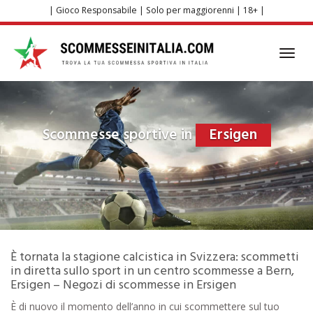
Skip
| Gioco Responsabile | Solo per maggiorenni | 18+ |
to
main
content
Toggl
navig
Scommesse sportive in
Ersigen
È tornata la stagione calcistica in Svizzera: scommetti
in diretta sullo sport in un centro scommesse a Bern,
Ersigen – Negozi di scommesse in Ersigen
È di nuovo il momento dell’anno in cui scommettere sul tuo