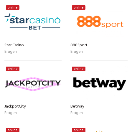
online
online
Star Casino
888Sport
Ersigen
Ersigen
online
online
JackpotCity
Betway
Ersigen
Ersigen
online
online