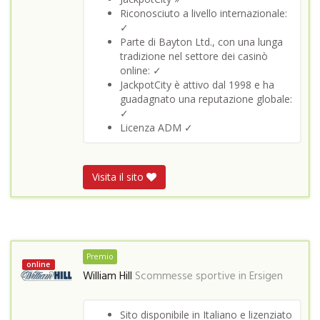
Riconosciuto a livello internazionale:
✓
Parte di Bayton Ltd., con una lunga
tradizione nel settore dei casinò
online: ✓
JackpotCity è attivo dal 1998 e ha
guadagnato una reputazione globale:
✓
Licenza ADM ✓
Visita il sito
Premio
online
William Hill
Scommesse sportive in
Ersigen
Sito disponibile in Italiano e lizenziato