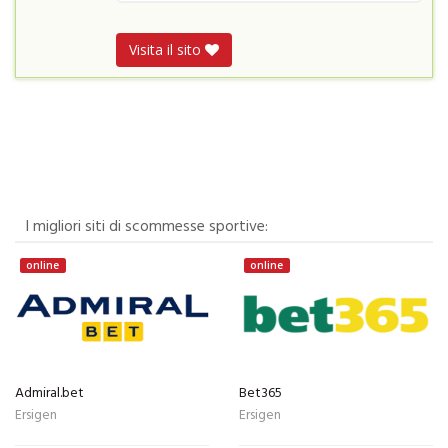
Visita il sito
I migliori siti di scommesse sportive:
online
online
Admiral.bet
Bet365
Ersigen
Ersigen