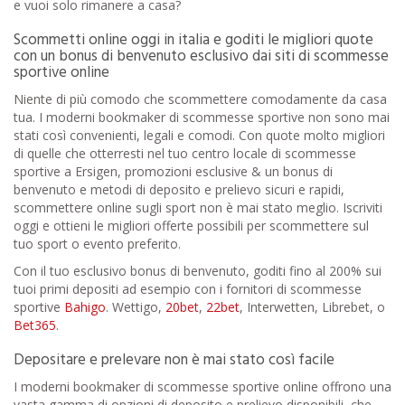
e vuoi solo rimanere a casa?
Scommetti online oggi in italia e goditi le migliori quote
con un bonus di benvenuto esclusivo dai siti di scommesse
sportive online
Niente di più comodo che scommettere comodamente da casa
tua. I moderni bookmaker di scommesse sportive non sono mai
stati così convenienti, legali e comodi. Con quote molto migliori
di quelle che otterresti nel tuo centro locale di scommesse
sportive a Ersigen, promozioni esclusive & un bonus di
benvenuto e metodi di deposito e prelievo sicuri e rapidi,
scommettere online sugli sport non è mai stato meglio. Iscriviti
oggi e ottieni le migliori offerte possibili per scommettere sul
tuo sport o evento preferito.
Con il tuo esclusivo bonus di benvenuto, goditi fino al 200% sui
tuoi primi depositi ad esempio con i fornitori di scommesse
sportive
Bahigo
. Wettigo,
20bet
,
22bet
, Interwetten, Librebet, o
Bet365
.
Depositare e prelevare non è mai stato così facile
I moderni bookmaker di scommesse sportive online offrono una
vasta gamma di opzioni di deposito e prelievo disponibili, che