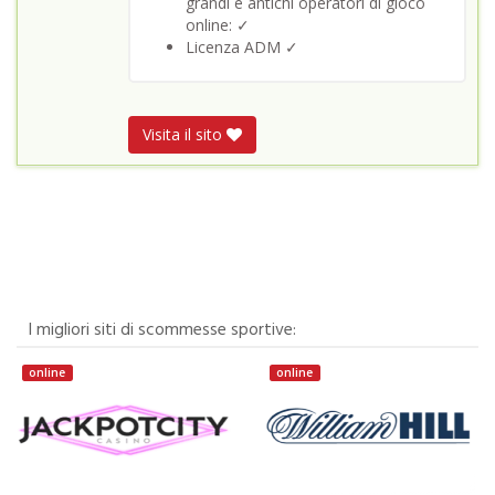
grandi e antichi operatori di gioco
online: ✓
Licenza ADM ✓
Visita il sito
I migliori siti di scommesse sportive:
online
online