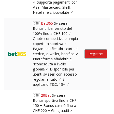
✓ Supporta pagamenti con
Visa, Mastercard, Skrill,
Neteller e criptovalute ✓
🇨🇭
Bet365
Svizzera –
Bonus di benvenuto del
100% fino a CHF 100 ✓
Quote competitive e ampia
copertura sportiva ✓
Pagamenti flessibili: carte di
credito, e-wallet, bonifico ✓
Registro!
Piattaforma affidabile e
riconosciuta a livello
globale ✓ Disponibile per
utenti svizzeri con accesso
regolamentato ✓ Si
applicano T&C, 18+ ✓
🇨🇭
20Bet
Svizzera –
Bonus sportivo fino a CHF
150 + Bonus casinò fino a
CHF 220 + Giri gratuiti ✓