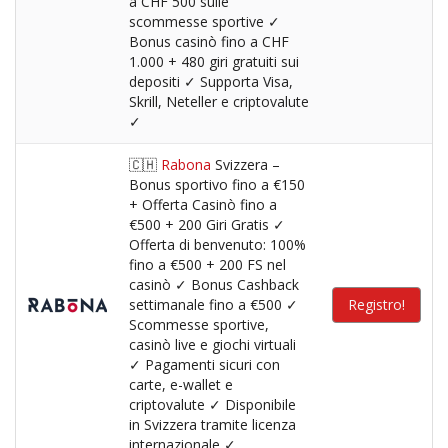
a CHF 500 sulle
scommesse sportive ✓
Bonus casinò fino a CHF
1.000 + 480 giri gratuiti sui
depositi ✓ Supporta Visa,
Skrill, Neteller e criptovalute
✓
🇨🇭
Rabona
Svizzera –
Bonus sportivo fino a €150
+ Offerta Casinò fino a
€500 + 200 Giri Gratis ✓
Offerta di benvenuto: 100%
fino a €500 + 200 FS nel
casinò ✓ Bonus Cashback
settimanale fino a €500 ✓
Registro!
Scommesse sportive,
casinò live e giochi virtuali
✓ Pagamenti sicuri con
carte, e-wallet e
criptovalute ✓ Disponibile
in Svizzera tramite licenza
internazionale ✓