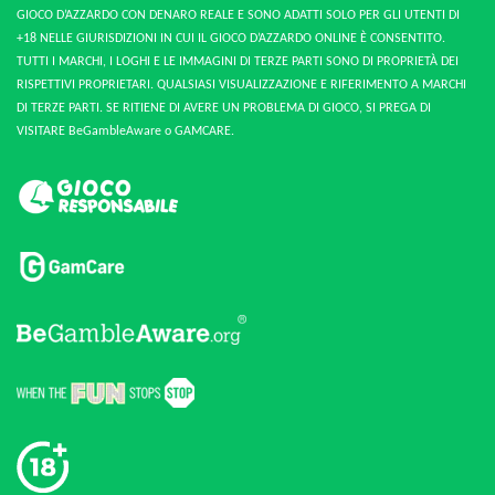
GIOCO D’AZZARDO CON DENARO REALE E SONO ADATTI SOLO PER GLI UTENTI DI
+18 NELLE GIURISDIZIONI IN CUI IL GIOCO D’AZZARDO ONLINE È CONSENTITO.
TUTTI I MARCHI, I LOGHI E LE IMMAGINI DI TERZE PARTI SONO DI PROPRIETÀ DEI
RISPETTIVI PROPRIETARI. QUALSIASI VISUALIZZAZIONE E RIFERIMENTO A MARCHI
DI TERZE PARTI. SE RITIENE DI AVERE UN PROBLEMA DI GIOCO, SI PREGA DI
VISITARE BeGambleAware o GAMCARE.