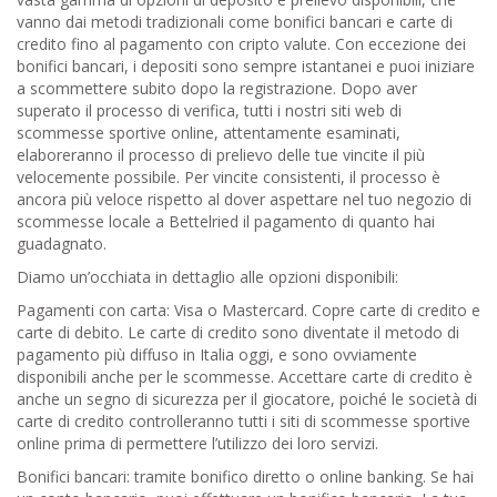
vanno dai metodi tradizionali come bonifici bancari e carte di
credito fino al pagamento con cripto valute. Con eccezione dei
bonifici bancari, i depositi sono sempre istantanei e puoi iniziare
a scommettere subito dopo la registrazione. Dopo aver
superato il processo di verifica, tutti i nostri siti web di
scommesse sportive online, attentamente esaminati,
elaboreranno il processo di prelievo delle tue vincite il più
velocemente possibile. Per vincite consistenti, il processo è
ancora più veloce rispetto al dover aspettare nel tuo negozio di
scommesse locale a Bettelried il pagamento di quanto hai
guadagnato.
Diamo un’occhiata in dettaglio alle opzioni disponibili:
Pagamenti con carta: Visa o Mastercard. Copre carte di credito e
carte di debito. Le carte di credito sono diventate il metodo di
pagamento più diffuso in Italia oggi, e sono ovviamente
disponibili anche per le scommesse. Accettare carte di credito è
anche un segno di sicurezza per il giocatore, poiché le società di
carte di credito controlleranno tutti i siti di scommesse sportive
online prima di permettere l’utilizzo dei loro servizi.
Bonifici bancari: tramite bonifico diretto o online banking. Se hai