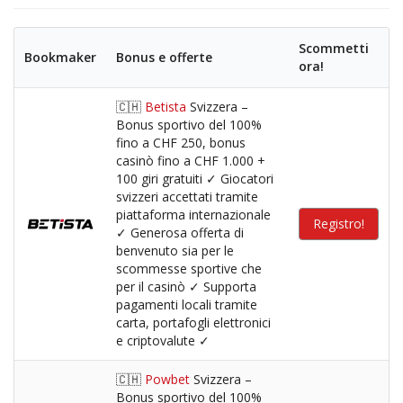
Scommetti
Bookmaker
Bonus e offerte
ora!
🇨🇭
Betista
Svizzera –
Bonus sportivo del 100%
fino a CHF 250, bonus
casinò fino a CHF 1.000 +
100 giri gratuiti ✓ Giocatori
svizzeri accettati tramite
piattaforma internazionale
Registro!
✓ Generosa offerta di
benvenuto sia per le
scommesse sportive che
per il casinò ✓ Supporta
pagamenti locali tramite
carta, portafogli elettronici
e criptovalute ✓
🇨🇭
Powbet
Svizzera –
Bonus sportivo del 100%