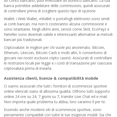
un conto bancario, puoi effettuare un bonifico bancario. La tua
banca potrebbe addebitare delle commissioni, quindi assicurati
di controllare prima di scegliere questo tipo di opzione.
Wallet: i Web Wallet, eWallet o portafogli elettronici sono simili
ai conti bancari, ma non ti costeranno alcuna commissione e
sono istantanei. Negli ultimi anni, servizi come Skril, EcoPayz e
Neteller sono diventati valide e interessanti alternative ai metodi
bancari più tradizionali.
Criptovalute: le migliori per chi vuole più anonimato. Bitcoin,
Etherum, Litecoin, Bitcoin Cash e molti altri, ti consentono di
giocare nei nostri esclusivi cripto casinò. Assicurati di controllare
le restrizioni locali per legge e i costi di transazione per ciascuna
criptovaluta prima di inviarla.
Assistenza clienti, licenze & compatibilità mobile
Ci siamo assicurati che tutti i fornitori di scommesse sportive
online elencati siano di altissima qualità. Offrono tutti supporto
online 24 ore su 24, 7 giorni su 7, tramite Live Chat ed e-mail.
Non importa quale problema tu abbia, loro saranno lì per te.
Essendo anche moderni siti di scommesse sportive, sono
pienamente compatibili con tutte le tue esigenze mobili. Sia che