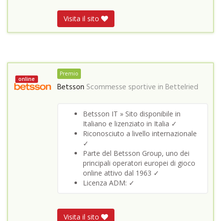
Visita il sito
Premio
online
Betsson
Scommesse sportive in
Bettelried
Betsson IT » Sito disponibile in
Italiano e lizenziato in Italia ✓
Riconosciuto a livello internazionale
✓
Parte del Betsson Group, uno dei
principali operatori europei di gioco
online attivo dal 1963 ✓
Licenza ADM: ✓
Visita il sito