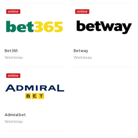
online
online
Bet365
Betway
Weitenau
Weitenau
online
Admiral.bet
Weitenau