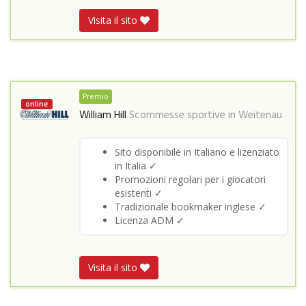
Visita il sito
Premio
online
William Hill
Scommesse sportive in
Weitenau
Sito disponibile in Italiano e lizenziato
in Italia ✓
Promozioni regolari per i giocatori
esistenti ✓
Tradizionale bookmaker inglese ✓
Licenza ADM ✓
Visita il sito