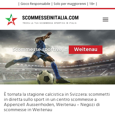
Skip
| Gioco Responsabile | Solo per maggiorenni | 18+ |
to
main
content
Toggl
navig
Scommesse sportive in
Weitenau
È tornata la stagione calcistica in Svizzera: scommetti
in diretta sullo sport in un centro scommesse a
Appenzell Ausserrhoden, Weitenau – Negozi di
scommesse in Weitenau