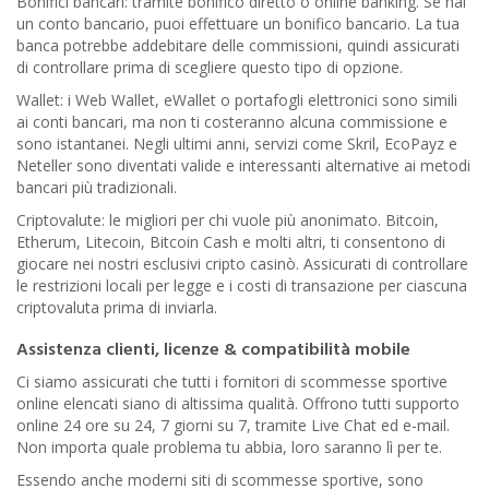
Bonifici bancari: tramite bonifico diretto o online banking. Se hai
un conto bancario, puoi effettuare un bonifico bancario. La tua
banca potrebbe addebitare delle commissioni, quindi assicurati
di controllare prima di scegliere questo tipo di opzione.
Wallet: i Web Wallet, eWallet o portafogli elettronici sono simili
ai conti bancari, ma non ti costeranno alcuna commissione e
sono istantanei. Negli ultimi anni, servizi come Skril, EcoPayz e
Neteller sono diventati valide e interessanti alternative ai metodi
bancari più tradizionali.
Criptovalute: le migliori per chi vuole più anonimato. Bitcoin,
Etherum, Litecoin, Bitcoin Cash e molti altri, ti consentono di
giocare nei nostri esclusivi cripto casinò. Assicurati di controllare
le restrizioni locali per legge e i costi di transazione per ciascuna
criptovaluta prima di inviarla.
Assistenza clienti, licenze & compatibilità mobile
Ci siamo assicurati che tutti i fornitori di scommesse sportive
online elencati siano di altissima qualità. Offrono tutti supporto
online 24 ore su 24, 7 giorni su 7, tramite Live Chat ed e-mail.
Non importa quale problema tu abbia, loro saranno lì per te.
Essendo anche moderni siti di scommesse sportive, sono