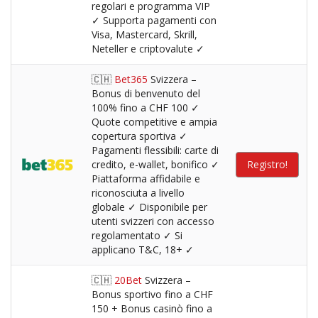
regolari e programma VIP
✓ Supporta pagamenti con
Visa, Mastercard, Skrill,
Neteller e criptovalute ✓
🇨🇭
Bet365
Svizzera –
Bonus di benvenuto del
100% fino a CHF 100 ✓
Quote competitive e ampia
copertura sportiva ✓
Pagamenti flessibili: carte di
credito, e-wallet, bonifico ✓
Registro!
Piattaforma affidabile e
riconosciuta a livello
globale ✓ Disponibile per
utenti svizzeri con accesso
regolamentato ✓ Si
applicano T&C, 18+ ✓
🇨🇭
20Bet
Svizzera –
Bonus sportivo fino a CHF
150 + Bonus casinò fino a