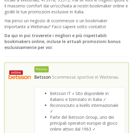
il massimo comfort dai un’occhiata ai nostri bookmaker online e
goditi le tue promozioni esclusive in Italia.
Hai perso un negozio di scommesse o un bookmaker
importante a Weitenau? Facci sapere sotto contatto!
Da qui in poi troverete i migliori e più rispettabili
bookmakers online, incluse le attuali promozioni bonus
esclusivamente per voi:
Premio
online
Betsson
Scommesse sportive in
Weitenau
Betsson IT » Sito disponibile in
Italiano e lizenziato in Italia ✓
Riconosciuto a livello internazionale
✓
Parte del Betsson Group, uno dei
principali operatori europei di gioco
online attivo dal 1963 ✓