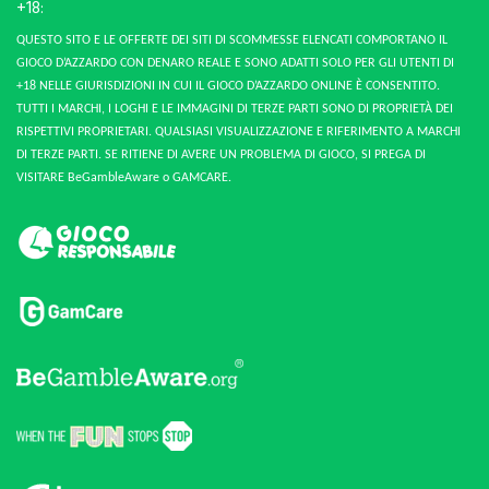
+18:
QUESTO SITO E LE OFFERTE DEI SITI DI SCOMMESSE ELENCATI COMPORTANO IL
GIOCO D’AZZARDO CON DENARO REALE E SONO ADATTI SOLO PER GLI UTENTI DI
+18 NELLE GIURISDIZIONI IN CUI IL GIOCO D’AZZARDO ONLINE È CONSENTITO.
TUTTI I MARCHI, I LOGHI E LE IMMAGINI DI TERZE PARTI SONO DI PROPRIETÀ DEI
RISPETTIVI PROPRIETARI. QUALSIASI VISUALIZZAZIONE E RIFERIMENTO A MARCHI
DI TERZE PARTI. SE RITIENE DI AVERE UN PROBLEMA DI GIOCO, SI PREGA DI
VISITARE BeGambleAware o GAMCARE.