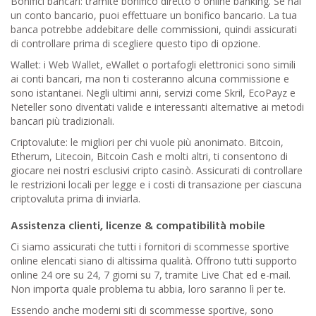
Bonifici bancari: tramite bonifico diretto o online banking. Se hai
un conto bancario, puoi effettuare un bonifico bancario. La tua
banca potrebbe addebitare delle commissioni, quindi assicurati
di controllare prima di scegliere questo tipo di opzione.
Wallet: i Web Wallet, eWallet o portafogli elettronici sono simili
ai conti bancari, ma non ti costeranno alcuna commissione e
sono istantanei. Negli ultimi anni, servizi come Skril, EcoPayz e
Neteller sono diventati valide e interessanti alternative ai metodi
bancari più tradizionali.
Criptovalute: le migliori per chi vuole più anonimato. Bitcoin,
Etherum, Litecoin, Bitcoin Cash e molti altri, ti consentono di
giocare nei nostri esclusivi cripto casinò. Assicurati di controllare
le restrizioni locali per legge e i costi di transazione per ciascuna
criptovaluta prima di inviarla.
Assistenza clienti, licenze & compatibilità mobile
Ci siamo assicurati che tutti i fornitori di scommesse sportive
online elencati siano di altissima qualità. Offrono tutti supporto
online 24 ore su 24, 7 giorni su 7, tramite Live Chat ed e-mail.
Non importa quale problema tu abbia, loro saranno lì per te.
Essendo anche moderni siti di scommesse sportive, sono