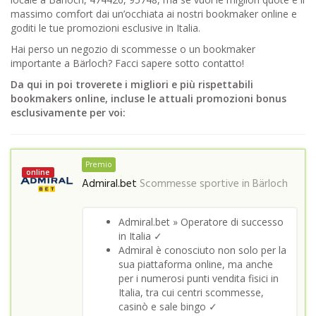
massimo comfort dai un’occhiata ai nostri bookmaker online e
goditi le tue promozioni esclusive in Italia.
Hai perso un negozio di scommesse o un bookmaker
importante a Bärloch? Facci sapere sotto contatto!
Da qui in poi troverete i migliori e più rispettabili
bookmakers online, incluse le attuali promozioni bonus
esclusivamente per voi:
Premio
online
Admiral.bet
Scommesse sportive in
Bärloch
Admiral.bet » Operatore di successo
in Italia ✓
Admiral è conosciuto non solo per la
sua piattaforma online, ma anche
per i numerosi punti vendita fisici in
Italia, tra cui centri scommesse,
casinò e sale bingo ✓