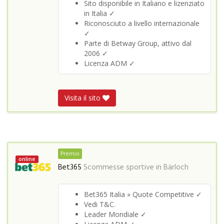
Sito disponibile in Italiano e lizenziato
in Italia ✓
Riconosciuto a livello internazionale
✓
Parte di Betway Group, attivo dal
2006 ✓
Licenza ADM ✓
Visita il sito
Premio
online
Bet365
Scommesse sportive in
Bärloch
Bet365 Italia » Quote Competitive ✓
Vedi T&C.
Leader Mondiale ✓