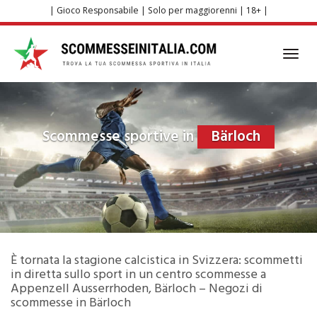
Skip
| Gioco Responsabile | Solo per maggiorenni | 18+ |
to
main
content
Toggl
navig
Scommesse sportive in
Bärloch
È tornata la stagione calcistica in Svizzera: scommetti
in diretta sullo sport in un centro scommesse a
Appenzell Ausserrhoden, Bärloch – Negozi di
scommesse in Bärloch