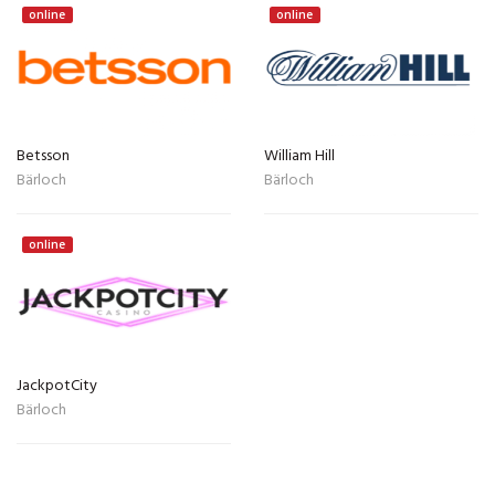
online
online
Betsson
William Hill
Bärloch
Bärloch
online
JackpotCity
Bärloch