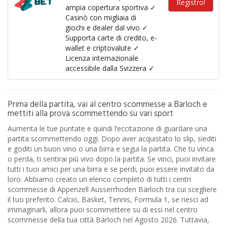
Registro!
ampia copertura sportiva ✓
Casinò con migliaia di
giochi e dealer dal vivo ✓
Supporta carte di credito, e-
wallet e criptovalute ✓
Licenza internazionale
accessibile dalla Svizzera ✓
Prima della partita, vai al centro scommesse a Bärloch e
mettiti alla prova scommettendo su vari sport
Aumenta le tue puntate e quindi l’eccitazione di guardare una
partita scommettendo oggi. Dopo aver acquistato lo slip, siediti
e goditi un buon vino o una birra e segui la partita. Che tu vinca
o perda, ti sentirai più vivo dopo la partita. Se vinci, puoi invitare
tutti i tuoi amici per una birra e se perdi, puoi essere invitato da
loro. Abbiamo creato un elenco completo di tutti i centri
scommesse di Appenzell Ausserrhoden Bärloch tra cui scegliere
il tuo preferito. Calcio, Basket, Tennis, Formula 1, se riesci ad
immaginarli, allora puoi scommettere su di essi nel centro
scommesse della tua città Bärloch nel Agosto 2026. Tuttavia,