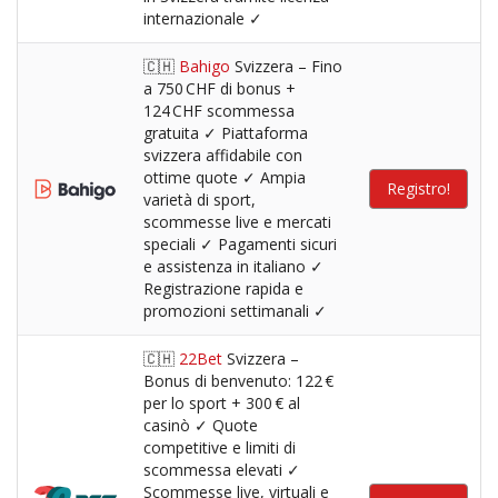
internazionale ✓
🇨🇭
Bahigo
Svizzera – Fino
a 750 CHF di bonus +
124 CHF scommessa
gratuita ✓ Piattaforma
svizzera affidabile con
ottime quote ✓ Ampia
Registro!
varietà di sport,
scommesse live e mercati
speciali ✓ Pagamenti sicuri
e assistenza in italiano ✓
Registrazione rapida e
promozioni settimanali ✓
🇨🇭
22Bet
Svizzera –
Bonus di benvenuto: 122 €
per lo sport + 300 € al
casinò ✓ Quote
competitive e limiti di
scommessa elevati ✓
Scommesse live, virtuali e