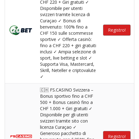
CHF 220 + Giri gratuiti ✓
Disponibile per utenti
svizzeri tramite licenza di
Curaçao ✓ Bonus di
benvenuto: 100% fino a
Registro!
CHF 150 sulle scommesse
sportive ✓ Offerta casinò:
fino a CHF 220 + giri gratuiti
inclusi ✓ Ampia selezione di
sport, live betting e slot ✓
Supporta Visa, Mastercard,
Skrill, Neteller e criptovalute
✓
🇨🇭 FS.CASINO Svizzera –
Bonus sportivo fino a CHF
500 + Bonus casinò fino a
CHF 1.000 + Giri gratuiti ✓
Disponibile per gli utenti
svizzeri tramite sito con
licenza Curaçao ✓
Generoso pacchetto di
Registro!