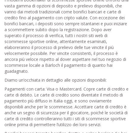
vasta gamma di opzioni di deposito e prelievo disponibili, che
vanno dai metodi tradizionali come bonifici bancari e carte di
credito fino al pagamento con cripto valute. Con eccezione dei
bonifici bancari, i depositi sono sempre istantanei e puoi iniziare
a scommettere subito dopo la registrazione. Dopo aver
superato il processo di verifica, tutti i nostri siti web di
scommesse sportive online, attentamente esaminati,
elaboreranno il processo di prelievo delle tue vincite il più
velocemente possibile. Per vincite consistenti, il processo è
ancora più veloce rispetto al dover aspettare nel tuo negozio di
scommesse locale a Bärloch il pagamento di quanto hai
guadagnato.
Diamo un’occhiata in dettaglio alle opzioni disponibili:
Pagamenti con carta: Visa o Mastercard. Copre carte di credito e
carte di debito. Le carte di credito sono diventate il metodo di
pagamento più diffuso in Italia oggi, e sono ovviamente
disponibili anche per le scommesse. Accettare carte di credito è
anche un segno di sicurezza per il giocatore, poiché le società di
carte di credito controlleranno tutti i siti di scommesse sportive
online prima di permettere l’utilizzo dei loro servizi.