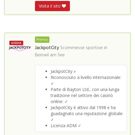
Visita il sito
Premio
online
JackpotCity
Scommesse sportive in
Beinwil am See
JackpotCity »
Riconosciuto a livello internazionale:
✓
Parte di Bayton Ltd., con una lunga
tradizione nel settore dei casinò
online: ✓
JackpotCity è attivo dal 1998 e ha
guadagnato una reputazione globale:
✓
Licenza ADM ✓