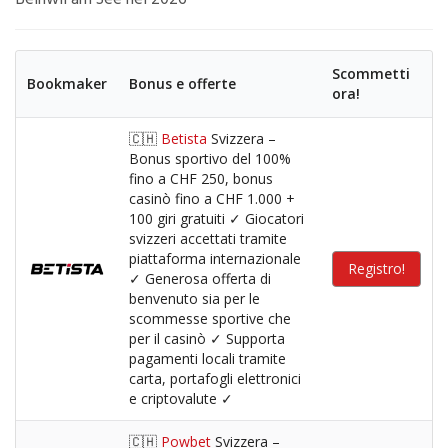
Scommetti
Bookmaker
Bonus e offerte
ora!
🇨🇭
Betista
Svizzera –
Bonus sportivo del 100%
fino a CHF 250, bonus
casinò fino a CHF 1.000 +
100 giri gratuiti ✓ Giocatori
svizzeri accettati tramite
piattaforma internazionale
Registro!
✓ Generosa offerta di
benvenuto sia per le
scommesse sportive che
per il casinò ✓ Supporta
pagamenti locali tramite
carta, portafogli elettronici
e criptovalute ✓
🇨🇭
Powbet
Svizzera –