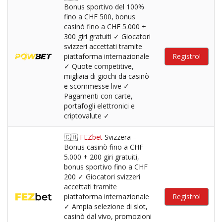
Bonus sportivo del 100%
fino a CHF 500, bonus
casinò fino a CHF 5.000 +
300 giri gratuiti ✓ Giocatori
svizzeri accettati tramite
piattaforma internazionale
Registro!
✓ Quote competitive,
migliaia di giochi da casinò
e scommesse live ✓
Pagamenti con carte,
portafogli elettronici e
criptovalute ✓
🇨🇭
FEZbet
Svizzera –
Bonus casinò fino a CHF
5.000 + 200 giri gratuiti,
bonus sportivo fino a CHF
200 ✓ Giocatori svizzeri
accettati tramite
piattaforma internazionale
Registro!
✓ Ampia selezione di slot,
casinò dal vivo, promozioni