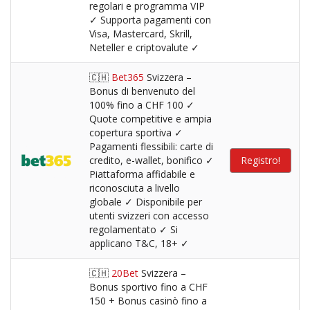
regolari e programma VIP
✓ Supporta pagamenti con
Visa, Mastercard, Skrill,
Neteller e criptovalute ✓
🇨🇭
Bet365
Svizzera –
Bonus di benvenuto del
100% fino a CHF 100 ✓
Quote competitive e ampia
copertura sportiva ✓
Pagamenti flessibili: carte di
credito, e-wallet, bonifico ✓
Registro!
Piattaforma affidabile e
riconosciuta a livello
globale ✓ Disponibile per
utenti svizzeri con accesso
regolamentato ✓ Si
applicano T&C, 18+ ✓
🇨🇭
20Bet
Svizzera –
Bonus sportivo fino a CHF
150 + Bonus casinò fino a