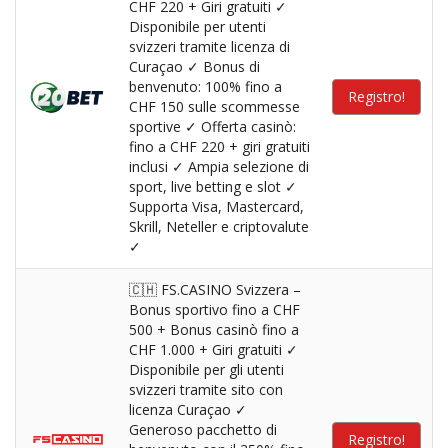
CHF 220 + Giri gratuiti ✓
Disponibile per utenti
svizzeri tramite licenza di
Curaçao ✓ Bonus di
benvenuto: 100% fino a
Registro!
CHF 150 sulle scommesse
sportive ✓ Offerta casinò:
fino a CHF 220 + giri gratuiti
inclusi ✓ Ampia selezione di
sport, live betting e slot ✓
Supporta Visa, Mastercard,
Skrill, Neteller e criptovalute
✓
🇨🇭 FS.CASINO Svizzera –
Bonus sportivo fino a CHF
500 + Bonus casinò fino a
CHF 1.000 + Giri gratuiti ✓
Disponibile per gli utenti
svizzeri tramite sito con
licenza Curaçao ✓
Generoso pacchetto di
Registro!