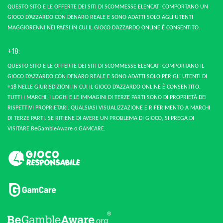
QUESTO SITO E LE OFFERTE DEI SITI DI SCOMMESSE ELENCATI COMPORTANO UN
GIOCO D’AZZARDO CON DENARO REALE E SONO ADATTI SOLO AGLI UTENTI
MAGGIORENNI NEI PAESI IN CUI IL GIOCO D’AZZARDO ONLINE È CONSENTITO.
+18:
QUESTO SITO E LE OFFERTE DEI SITI DI SCOMMESSE ELENCATI COMPORTANO IL
GIOCO D’AZZARDO CON DENARO REALE E SONO ADATTI SOLO PER GLI UTENTI DI
+18 NELLE GIURISDIZIONI IN CUI IL GIOCO D’AZZARDO ONLINE È CONSENTITO.
TUTTI I MARCHI, I LOGHI E LE IMMAGINI DI TERZE PARTI SONO DI PROPRIETÀ DEI
RISPETTIVI PROPRIETARI. QUALSIASI VISUALIZZAZIONE E RIFERIMENTO A MARCHI
DI TERZE PARTI. SE RITIENE DI AVERE UN PROBLEMA DI GIOCO, SI PREGA DI
VISITARE BeGambleAware o GAMCARE.