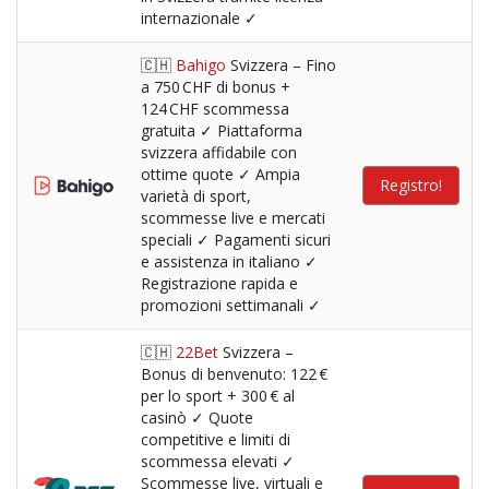
internazionale ✓
🇨🇭
Bahigo
Svizzera – Fino
a 750 CHF di bonus +
124 CHF scommessa
gratuita ✓ Piattaforma
svizzera affidabile con
ottime quote ✓ Ampia
Registro!
varietà di sport,
scommesse live e mercati
speciali ✓ Pagamenti sicuri
e assistenza in italiano ✓
Registrazione rapida e
promozioni settimanali ✓
🇨🇭
22Bet
Svizzera –
Bonus di benvenuto: 122 €
per lo sport + 300 € al
casinò ✓ Quote
competitive e limiti di
scommessa elevati ✓
Scommesse live, virtuali e