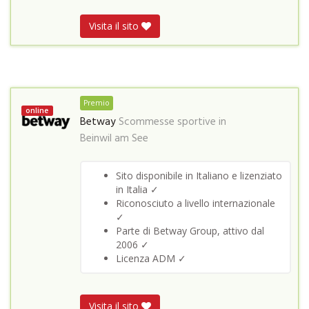
Visita il sito
Premio
online
Betway
Scommesse sportive in
Beinwil am See
Sito disponibile in Italiano e lizenziato
in Italia ✓
Riconosciuto a livello internazionale
✓
Parte di Betway Group, attivo dal
2006 ✓
Licenza ADM ✓
Visita il sito