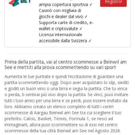
Registro!
ampia copertura sportiva ✓
Casinò con migliaia di
giochi e dealer dal vivo ✓
Supporta carte di credito, e-
wallet e criptovalute ✓
Licenza internazionale
accessibile dalla Svizzera ✓
Prima della partita, vai al centro scommesse a Beinwil am
See e mettiti alla prova scommettendo su vari sport
Aumenta le tue puntate e quindi l’eccitazione di guardare una
partita scommettendo oggi. Dopo aver acquistato lo slip, siediti
e goditi un buon vino o una birra e segui la partita. Che tu vinca
o perda, ti sentirai più vivo dopo la partita. Se vinci, puoi invitare
tutti i tuoi amici per una birra e se perdi, puoi essere invitato da
loro. Abbiamo creato un elenco completo di tutti i centri
scommesse di Aargau Beinwil am See tra cui scegliere il tuo
preferito. Calcio, Basket, Tennis, Formula 1, se riesci ad
immaginarli, allora puoi scommettere su di essi nel centro
scommesse della tua città Beinwil am See nel Agosto 2026.