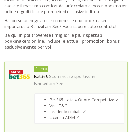
quote e il massimo comfort dai un’occhiata ai nostri bookmaker
online e goditi le tue promozioni esclusive in Italia.
Hai perso un negozio di scommesse o un bookmaker
importante a Beinwil am See? Facci sapere sotto contatto!
Da qui in poi troverete i migliori e più rispettabili
bookmakers online, incluse le attuali promozioni bonus
esclusivamente per voi:
Premio
online
Bet365
Scommesse sportive in
Beinwil am See
Bet365 Italia » Quote Competitive ✓
Vedi T&C.
Leader Mondiale ✓
Licenza ADM ✓