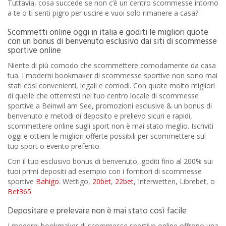
Tuttavia, cosa succede se non c’è un centro scommesse intorno
a te o ti senti pigro per uscire e vuoi solo rimanere a casa?
Scommetti online oggi in italia e goditi le migliori quote
con un bonus di benvenuto esclusivo dai siti di scommesse
sportive online
Niente di più comodo che scommettere comodamente da casa
tua. I moderni bookmaker di scommesse sportive non sono mai
stati così convenienti, legali e comodi. Con quote molto migliori
di quelle che otterresti nel tuo centro locale di scommesse
sportive a Beinwil am See, promozioni esclusive & un bonus di
benvenuto e metodi di deposito e prelievo sicuri e rapidi,
scommettere online sugli sport non è mai stato meglio. Iscriviti
oggi e ottieni le migliori offerte possibili per scommettere sul
tuo sport o evento preferito.
Con il tuo esclusivo bonus di benvenuto, goditi fino al 200% sui
tuoi primi depositi ad esempio con i fornitori di scommesse
sportive
Bahigo
. Wettigo,
20bet
,
22bet
, Interwetten, Librebet, o
Bet365
.
Depositare e prelevare non è mai stato così facile
I moderni bookmaker di scommesse sportive online offrono una