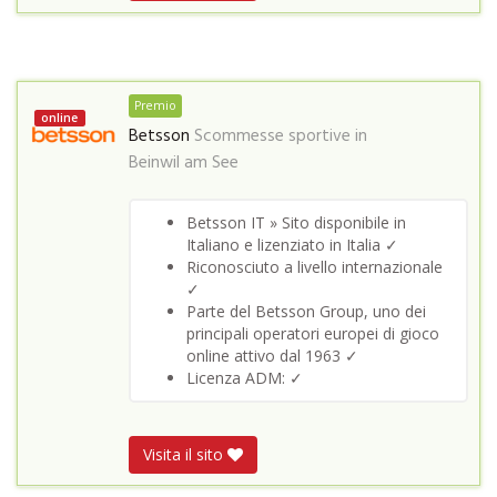
Premio
online
Betsson
Scommesse sportive in
Beinwil am See
Betsson IT » Sito disponibile in
Italiano e lizenziato in Italia ✓
Riconosciuto a livello internazionale
✓
Parte del Betsson Group, uno dei
principali operatori europei di gioco
online attivo dal 1963 ✓
Licenza ADM: ✓
Visita il sito