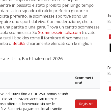
 mentre in passato è stato proibito per lungo tempo.
dare la tua squadra di calcio preferita giocare o
J
iclista preferito, le scommesse sportive sono un
B
eguire uno sport dal vivo. Con moderazione, che tu
re una partita o una gara. Trova un centro scommesse
piccola scommessa. Su
Scommesseinitalia.com
trovate
a tutti i bookies come il fornitore di scommesse
amba o
Bet365
chiaramente elencati con le migliori
era e Italia, Bachthalen nel 2026
B
B
Scommetti
ora!
ivo del 100% fino a CHF 250, bonus casinò
✓ Giocatori svizzeri accettati tramite
sa offerta di benvenuto sia per le
Registro!
nò ✓ Supporta pagamenti locali tramite