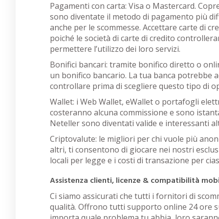
Pagamenti con carta: Visa o Mastercard. Copre ca
sono diventate il metodo di pagamento più diff
anche per le scommesse. Accettare carte di cre
poiché le società di carte di credito controller
permettere l’utilizzo dei loro servizi.
Bonifici bancari: tramite bonifico diretto o on
un bonifico bancario. La tua banca potrebbe ad
controllare prima di scegliere questo tipo di o
Wallet: i Web Wallet, eWallet o portafogli elett
costeranno alcuna commissione e sono istantane
Neteller sono diventati valide e interessanti al
Criptovalute: le migliori per chi vuole più ano
altri, ti consentono di giocare nei nostri esclusi
locali per legge e i costi di transazione per cia
Assistenza clienti, licenze & compatibilità mob
Ci siamo assicurati che tutti i fornitori di sco
qualità. Offrono tutti supporto online 24 ore s
importa quale problema tu abbia, loro saranno 