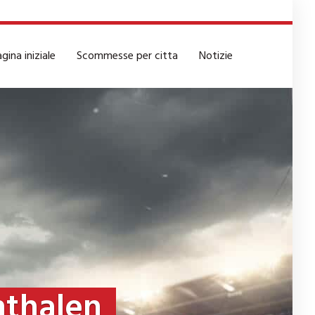
gina iniziale
Scommesse per citta
Notizie
hthalen