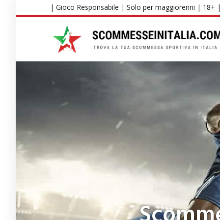
Skip
| Gioco Responsabile | Solo per maggiorenni | 18+ 
to
main
content
Scomme