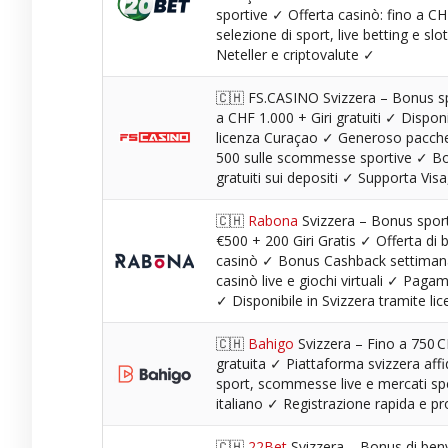
sportive ✓ Offerta casinò: fino a CHF
selezione di sport, live betting e slo
Neteller e criptovalute ✓
🇨🇭 FS.CASINO Svizzera – Bonus sp
a CHF 1.000 + Giri gratuiti ✓ Disponib
licenza Curaçao ✓ Generoso pacche
500 sulle scommesse sportive ✓ Bon
gratuiti sui depositi ✓ Supporta Visa,
🇨🇭
Rabona
Svizzera – Bonus sport
€500 + 200 Giri Gratis ✓ Offerta di
casinò ✓ Bonus Cashback settiman
casinò live e giochi virtuali ✓ Pagam
✓ Disponibile in Svizzera tramite li
🇨🇭
Bahigo
Svizzera – Fino a 750
gratuita ✓ Piattaforma svizzera aff
sport, scommesse live e mercati spe
italiano ✓ Registrazione rapida e p
🇨🇭
22Bet
Svizzera – Bonus di benv