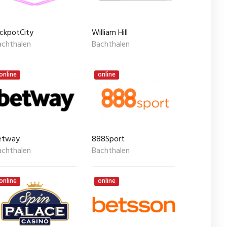
ackpotCity
William Hill
achthalen
Bachthalen
online
online
etway
888Sport
achthalen
Bachthalen
online
online