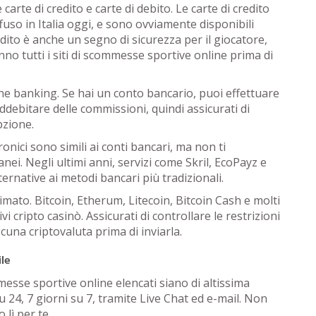
rte di credito e carte di debito. Le carte di credito
uso in Italia oggi, e sono ovviamente disponibili
dito è anche un segno di sicurezza per il giocatore,
anno tutti i siti di scommesse sportive online prima di
line banking. Se hai un conto bancario, puoi effettuare
debitare delle commissioni, quindi assicurati di
pzione.
ronici sono simili ai conti bancari, ma non ti
i. Negli ultimi anni, servizi come Skril, EcoPayz e
ternative ai metodi bancari più tradizionali.
nimato. Bitcoin, Etherum, Litecoin, Bitcoin Cash e molti
vi cripto casinò. Assicurati di controllare le restrizioni
scuna criptovaluta prima di inviarla.
ile
mmesse sportive online elencati siano di altissima
u 24, 7 giorni su 7, tramite Live Chat ed e-mail. Non
lì per te.