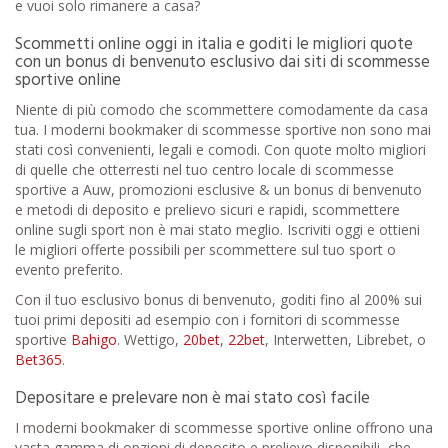
e vuoi solo rimanere a casa?
Scommetti online oggi in italia e goditi le migliori quote
con un bonus di benvenuto esclusivo dai siti di scommesse
sportive online
Niente di più comodo che scommettere comodamente da casa
tua. I moderni bookmaker di scommesse sportive non sono mai
stati così convenienti, legali e comodi. Con quote molto migliori
di quelle che otterresti nel tuo centro locale di scommesse
sportive a Auw, promozioni esclusive & un bonus di benvenuto
e metodi di deposito e prelievo sicuri e rapidi, scommettere
online sugli sport non è mai stato meglio. Iscriviti oggi e ottieni
le migliori offerte possibili per scommettere sul tuo sport o
evento preferito.
Con il tuo esclusivo bonus di benvenuto, goditi fino al 200% sui
tuoi primi depositi ad esempio con i fornitori di scommesse
sportive
Bahigo
. Wettigo,
20bet
,
22bet
, Interwetten, Librebet, o
Bet365
.
Depositare e prelevare non è mai stato così facile
I moderni bookmaker di scommesse sportive online offrono una
vasta gamma di opzioni di deposito e prelievo disponibili, che