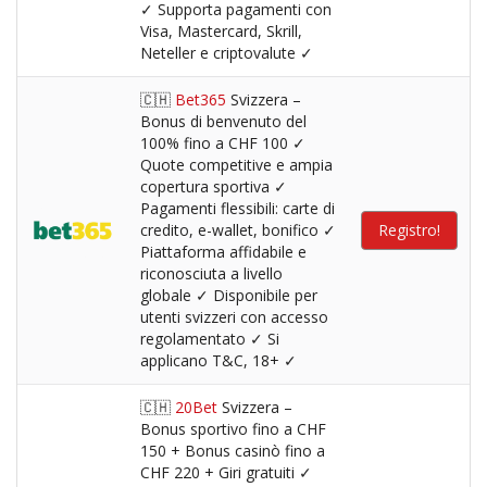
✓ Supporta pagamenti con
Visa, Mastercard, Skrill,
Neteller e criptovalute ✓
🇨🇭
Bet365
Svizzera –
Bonus di benvenuto del
100% fino a CHF 100 ✓
Quote competitive e ampia
copertura sportiva ✓
Pagamenti flessibili: carte di
credito, e-wallet, bonifico ✓
Registro!
Piattaforma affidabile e
riconosciuta a livello
globale ✓ Disponibile per
utenti svizzeri con accesso
regolamentato ✓ Si
applicano T&C, 18+ ✓
🇨🇭
20Bet
Svizzera –
Bonus sportivo fino a CHF
150 + Bonus casinò fino a
CHF 220 + Giri gratuiti ✓