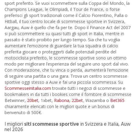
sport preferito. Se vuoi scommettere sulla Coppa del Mondo, la
Champions League, le Olimpiadi, il Tour de France, o forse
preferisci gli sport tradizionali come il Calcio Fiorentino, Palla o
Hitball, il tuo centro locale di scommesse sportive in Svizzera,
Aargau, Auw è quello che fa per te. Dopo il Finance Act del 2007
si può scommettere su quasi tutti gli sport in Italia, mentre in
passato è stato proibito per lungo tempo. Sia che tu voglia
aumentare l’emozione di guardare la tua squadra di calcio
preferita giocare o proteggerti dalle potenziali perdite del
motociclista preferito, le scommesse sportive sono un ottimo
modo per migliorare l’esperienza del seguire uno sport dal vivo.
Con moderazione, che tu vinca o perda, aumenterà l’emozione
di seguire una partita o una gara. Trova un centro scommesse
sportive oggi stesso a Auw e fai una piccola scommessa. Su
Scommesseinitalia.com
trovate tutti i negozi di scommesse e
bookmakers in da tutti i bookies come il fornitore di scommesse
Betwinner,
20bet
, 1xbet,
Rabona
,
22bet
, Wazamba o
Bet365
chiaramente elencati con le migliori quote e un bonus di
benvenuto di 500€.
I migliori
siti scommesse sportive
in Svizzera e Italia, Auw
nel 2026