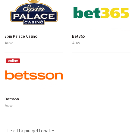
Spin Palace Casino
Bet365
Auw
Auw
online
Betsson
Auw
Le città più gettonate: