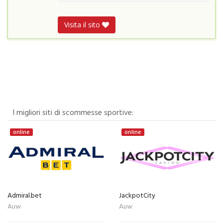
Visita il sito
I migliori siti di scommesse sportive:
online
online
Admiral.bet
JackpotCity
Auw
Auw