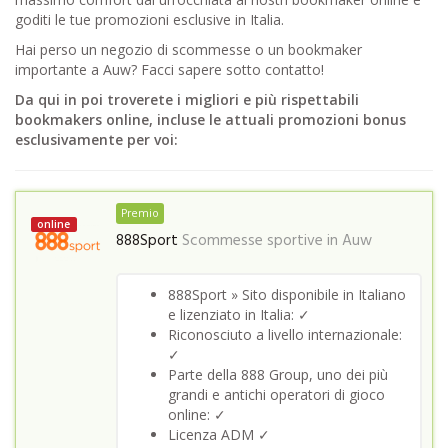
goditi le tue promozioni esclusive in Italia.
Hai perso un negozio di scommesse o un bookmaker
importante a Auw? Facci sapere sotto contatto!
Da qui in poi troverete i migliori e più rispettabili
bookmakers online, incluse le attuali promozioni bonus
esclusivamente per voi:
Premio
online
888Sport
Scommesse sportive in
Auw
888Sport » Sito disponibile in Italiano
e lizenziato in Italia: ✓
Riconosciuto a livello internazionale:
✓
Parte della 888 Group, uno dei più
grandi e antichi operatori di gioco
online: ✓
Licenza ADM ✓