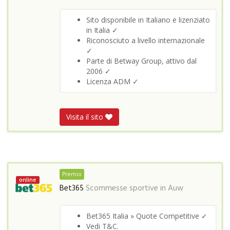
Sito disponibile in Italiano e lizenziato
in Italia ✓
Riconosciuto a livello internazionale
✓
Parte di Betway Group, attivo dal
2006 ✓
Licenza ADM ✓
Visita il sito
Premio
online
Bet365
Scommesse sportive in
Auw
Bet365 Italia » Quote Competitive ✓
Vedi T&C.