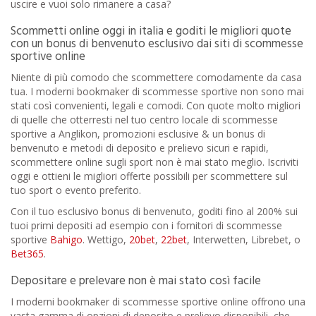
uscire e vuoi solo rimanere a casa?
Scommetti online oggi in italia e goditi le migliori quote
con un bonus di benvenuto esclusivo dai siti di scommesse
sportive online
Niente di più comodo che scommettere comodamente da casa
tua. I moderni bookmaker di scommesse sportive non sono mai
stati così convenienti, legali e comodi. Con quote molto migliori
di quelle che otterresti nel tuo centro locale di scommesse
sportive a Anglikon, promozioni esclusive & un bonus di
benvenuto e metodi di deposito e prelievo sicuri e rapidi,
scommettere online sugli sport non è mai stato meglio. Iscriviti
oggi e ottieni le migliori offerte possibili per scommettere sul
tuo sport o evento preferito.
Con il tuo esclusivo bonus di benvenuto, goditi fino al 200% sui
tuoi primi depositi ad esempio con i fornitori di scommesse
sportive
Bahigo
. Wettigo,
20bet
,
22bet
, Interwetten, Librebet, o
Bet365
.
Depositare e prelevare non è mai stato così facile
I moderni bookmaker di scommesse sportive online offrono una
vasta gamma di opzioni di deposito e prelievo disponibili, che