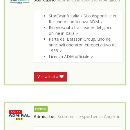
Star Casino
Scommesse sportive in
Anglikon
StarCasinò Italia » Sito disponibile in
Italiano e con licenza ADM ✓
Riconosciuto tra i leader del gioco
online in Italia ✓
Parte del Betsson Group, uno dei
principali operatori europei attivo dal
1963 ✓
Licenza ADM ufficiale ✓
Visita il sito
Premio
online
Admiral.bet
Scommesse sportive in
Anglikon