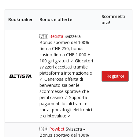
Scommetti
Bookmaker
Bonus e offerte
ora!
🇨🇭
Betista
Svizzera –
Bonus sportivo del 100%
fino a CHF 250, bonus
casinò fino a CHF 1.000 +
100 giri gratuiti ✓ Giocatori
svizzeri accettati tramite
piattaforma internazionale
Registro!
✓ Generosa offerta di
benvenuto sia per le
scommesse sportive che
per il casinò ✓ Supporta
pagamenti locali tramite
carta, portafogli elettronici
e criptovalute ✓
🇨🇭
Powbet
Svizzera –
Bonus sportivo del 100%