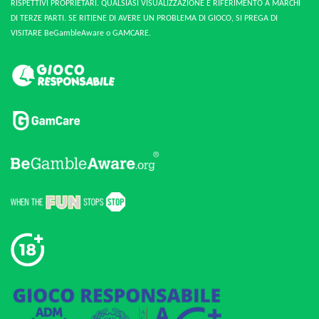
RISPETTIVI PROPRIETARI. QUALSIASI VISUALIZZAZIONE E RIFERIMENTO A MARCHI
DI TERZE PARTI. SE RITIENE DI AVERE UN PROBLEMA DI GIOCO, SI PREGA DI
VISITARE BeGambleAware o GAMCARE.