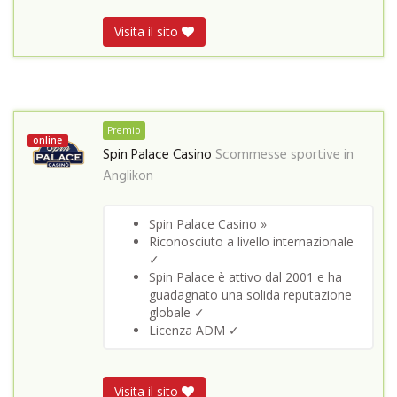
Visita il sito
Premio
online
Spin Palace Casino
Scommesse sportive in
Anglikon
Spin Palace Casino »
Riconosciuto a livello internazionale
✓
Spin Palace è attivo dal 2001 e ha
guadagnato una solida reputazione
globale ✓
Licenza ADM ✓
Visita il sito