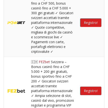
fino a CHF 500, bonus
casinò fino a CHF 5.000 +
300 giri gratuiti ✓ Giocatori
svizzeri accettati tramite
piattaforma internazionale
Registro!
✓ Quote competitive,
migliaia di giochi da casinò
e scommesse live ✓
Pagamenti con carte,
portafogli elettronici e
criptovalute ✓
🇨🇭
FEZbet
Svizzera –
Bonus casinò fino a CHF
5.000 + 200 giri gratuiti,
bonus sportivo fino a CHF
200 ✓ Giocatori svizzeri
accettati tramite
piattaforma internazionale
Registro!
✓ Ampia selezione di slot,
casinò dal vivo, promozioni
regolari e programma VIP