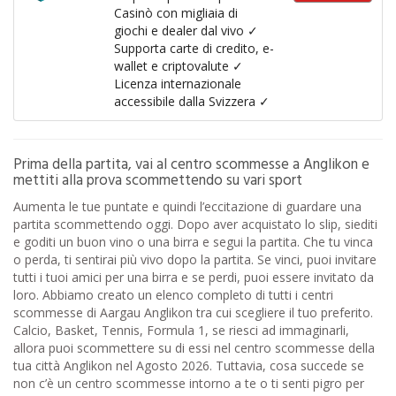
Casinò con migliaia di
giochi e dealer dal vivo ✓
Supporta carte di credito, e-
wallet e criptovalute ✓
Licenza internazionale
accessibile dalla Svizzera ✓
Prima della partita, vai al centro scommesse a Anglikon e
mettiti alla prova scommettendo su vari sport
Aumenta le tue puntate e quindi l’eccitazione di guardare una
partita scommettendo oggi. Dopo aver acquistato lo slip, siediti
e goditi un buon vino o una birra e segui la partita. Che tu vinca
o perda, ti sentirai più vivo dopo la partita. Se vinci, puoi invitare
tutti i tuoi amici per una birra e se perdi, puoi essere invitato da
loro. Abbiamo creato un elenco completo di tutti i centri
scommesse di Aargau Anglikon tra cui scegliere il tuo preferito.
Calcio, Basket, Tennis, Formula 1, se riesci ad immaginarli,
allora puoi scommettere su di essi nel centro scommesse della
tua città Anglikon nel Agosto 2026. Tuttavia, cosa succede se
non c’è un centro scommesse intorno a te o ti senti pigro per