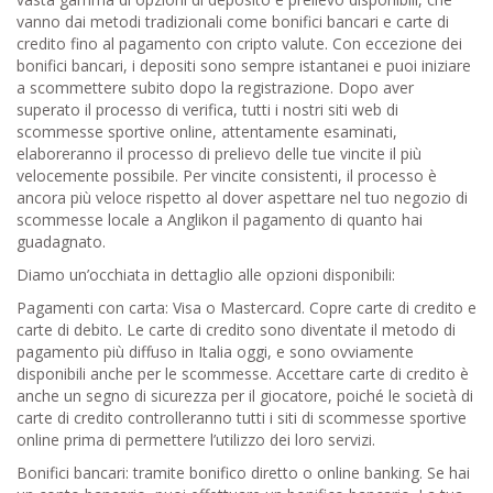
vanno dai metodi tradizionali come bonifici bancari e carte di
credito fino al pagamento con cripto valute. Con eccezione dei
bonifici bancari, i depositi sono sempre istantanei e puoi iniziare
a scommettere subito dopo la registrazione. Dopo aver
superato il processo di verifica, tutti i nostri siti web di
scommesse sportive online, attentamente esaminati,
elaboreranno il processo di prelievo delle tue vincite il più
velocemente possibile. Per vincite consistenti, il processo è
ancora più veloce rispetto al dover aspettare nel tuo negozio di
scommesse locale a Anglikon il pagamento di quanto hai
guadagnato.
Diamo un’occhiata in dettaglio alle opzioni disponibili:
Pagamenti con carta: Visa o Mastercard. Copre carte di credito e
carte di debito. Le carte di credito sono diventate il metodo di
pagamento più diffuso in Italia oggi, e sono ovviamente
disponibili anche per le scommesse. Accettare carte di credito è
anche un segno di sicurezza per il giocatore, poiché le società di
carte di credito controlleranno tutti i siti di scommesse sportive
online prima di permettere l’utilizzo dei loro servizi.
Bonifici bancari: tramite bonifico diretto o online banking. Se hai