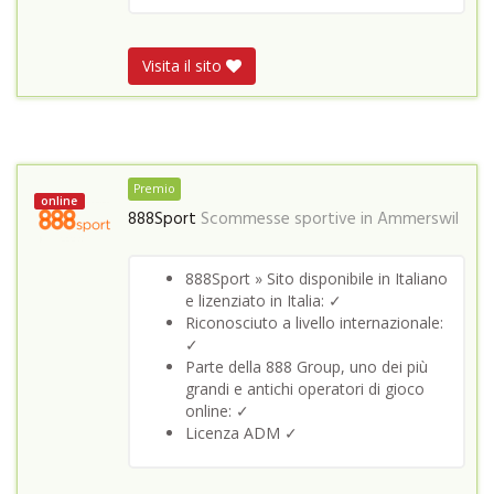
Visita il sito
Premio
online
888Sport
Scommesse sportive in
Ammerswil
888Sport » Sito disponibile in Italiano
e lizenziato in Italia: ✓
Riconosciuto a livello internazionale:
✓
Parte della 888 Group, uno dei più
grandi e antichi operatori di gioco
online: ✓
Licenza ADM ✓