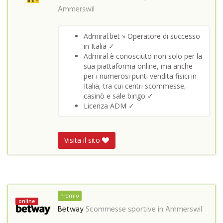
Ammerswil
Admiral.bet » Operatore di successo
in Italia ✓
Admiral è conosciuto non solo per la
sua piattaforma online, ma anche
per i numerosi punti vendita fisici in
Italia, tra cui centri scommesse,
casinò e sale bingo ✓
Licenza ADM ✓
Visita il sito
Premio
online
Betway
Scommesse sportive in
Ammerswil