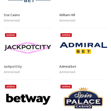
Star Casino
William Hill
Ammerswil
Ammerswil
online
online
JackpotCity
Admiral.bet
Ammerswil
Ammerswil
online
online