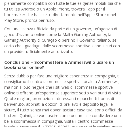
pienamente compatibili con tutte le tue esigenze mobili. Sia che
tu utilizzi Android o un Apple Phone, troverai l’app per il
bookmaker che hai scelto direttamente nell’Apple Store o nel
Play Store, pronta per l’uso.
Con una licenza ufficiale da parte di un governo, un’agenzia di
gioco d’azzardo online come la Malta Gaming Authority, la
Gaming Authority di Curaçao o persino il Governo Italiano, sei
certo che i guadagni dalle scommesse sportive siano sicuri con
un provider ufficialmente autorizzato.
Conclusione – Scommettere a Ammerswil o usare un
bookmaker online?
Senza dubbio per fare una migliore esperienza in compagnia, ti
consigliamo il centro scommesse sportive locale a Ammerswil,
ma non si può negare che i siti web di scommesse sportive
online ti offrano un’esperienza superiore sotto vari punti di vista.
Quote migliori, promozioni interessanti e pacchetti bonus di
benvenuto, abbinati a opzioni di prelievo e deposito legali e
sicure, il tutto senza mai dover lasciare casa tua, sono difficili da
battere. Quindi, se vuoi uscire con i tuoi amici e condividere una
bella scommessa in compagnia, visita il centro scommesse
locale a Ammerswil, 473705, 82063, ma se vuoi le migliori quote