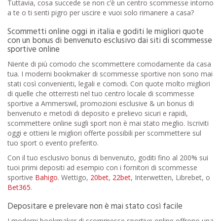
Tuttavia, cosa succede se non c’è un centro scommesse intorno
a te o ti senti pigro per uscire e vuoi solo rimanere a casa?
Scommetti online oggi in italia e goditi le migliori quote
con un bonus di benvenuto esclusivo dai siti di scommesse
sportive online
Niente di più comodo che scommettere comodamente da casa
tua. I moderni bookmaker di scommesse sportive non sono mai
stati così convenienti, legali e comodi. Con quote molto migliori
di quelle che otterresti nel tuo centro locale di scommesse
sportive a Ammerswil, promozioni esclusive & un bonus di
benvenuto e metodi di deposito e prelievo sicuri e rapidi,
scommettere online sugli sport non è mai stato meglio. Iscriviti
oggi e ottieni le migliori offerte possibili per scommettere sul
tuo sport o evento preferito.
Con il tuo esclusivo bonus di benvenuto, goditi fino al 200% sui
tuoi primi depositi ad esempio con i fornitori di scommesse
sportive
Bahigo
. Wettigo,
20bet
,
22bet
, Interwetten, Librebet, o
Bet365
.
Depositare e prelevare non è mai stato così facile
I moderni bookmaker di scommesse sportive online offrono una