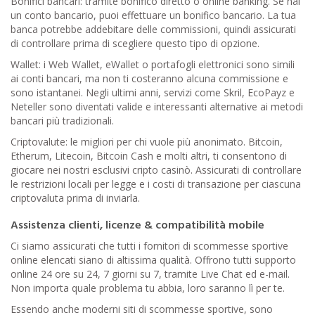
Bonifici bancari: tramite bonifico diretto o online banking. Se hai
un conto bancario, puoi effettuare un bonifico bancario. La tua
banca potrebbe addebitare delle commissioni, quindi assicurati
di controllare prima di scegliere questo tipo di opzione.
Wallet: i Web Wallet, eWallet o portafogli elettronici sono simili
ai conti bancari, ma non ti costeranno alcuna commissione e
sono istantanei. Negli ultimi anni, servizi come Skril, EcoPayz e
Neteller sono diventati valide e interessanti alternative ai metodi
bancari più tradizionali.
Criptovalute: le migliori per chi vuole più anonimato. Bitcoin,
Etherum, Litecoin, Bitcoin Cash e molti altri, ti consentono di
giocare nei nostri esclusivi cripto casinò. Assicurati di controllare
le restrizioni locali per legge e i costi di transazione per ciascuna
criptovaluta prima di inviarla.
Assistenza clienti, licenze & compatibilità mobile
Ci siamo assicurati che tutti i fornitori di scommesse sportive
online elencati siano di altissima qualità. Offrono tutti supporto
online 24 ore su 24, 7 giorni su 7, tramite Live Chat ed e-mail.
Non importa quale problema tu abbia, loro saranno lì per te.
Essendo anche moderni siti di scommesse sportive, sono