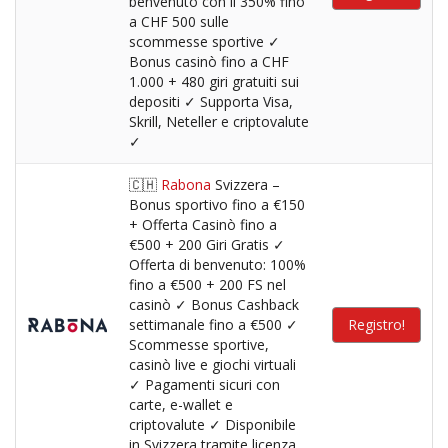
benvenuto con il 350% fino
a CHF 500 sulle
scommesse sportive ✓
Bonus casinò fino a CHF
1.000 + 480 giri gratuiti sui
depositi ✓ Supporta Visa,
Skrill, Neteller e criptovalute
✓
🇨🇭
Rabona
Svizzera –
Bonus sportivo fino a €150
+ Offerta Casinò fino a
€500 + 200 Giri Gratis ✓
Offerta di benvenuto: 100%
fino a €500 + 200 FS nel
casinò ✓ Bonus Cashback
settimanale fino a €500 ✓
Registro!
Scommesse sportive,
casinò live e giochi virtuali
✓ Pagamenti sicuri con
carte, e-wallet e
criptovalute ✓ Disponibile
in Svizzera tramite licenza