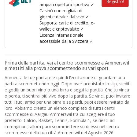
Registro!
ampia copertura sportiva ✓
Casinò con migliaia di
giochi e dealer dal vivo ✓
Supporta carte di credito, e-
wallet e criptovalute ✓
Licenza internazionale
accessibile dalla Svizzera ✓
Prima della partita, vai al centro scommesse a Ammerswil
e mettiti alla prova scommettendo su vari sport
Aumenta le tue puntate e quindi l’eccitazione di guardare una
partita scommettendo oggi. Dopo aver acquistato lo slip, siediti
e goditi un buon vino o una birra e segui la partita. Che tu vinca
o perda, ti sentirai più vivo dopo la partita. Se vinci, puoi invitare
tutti i tuoi amici per una birra e se perdi, puoi essere invitato da
loro. Abbiamo creato un elenco completo di tutti i centri
scommesse di Aargau Ammerswil tra cui scegliere il tuo
preferito. Calcio, Basket, Tennis, Formula 1, se riesci ad
immaginarli, allora puoi scommettere su di essi nel centro
scommesse della tua città Ammerswil nel Agosto 2026.