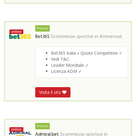
Premio
online
Bet365
Scommesse sportive in
Ammerswil
Bet365 Italia » Quote Competitive ✓
Vedi T&C.
Leader Mondiale ✓
Licenza ADM ✓
Visita il sito
Premio
online
Admiral.bet
Scommesse sportive in