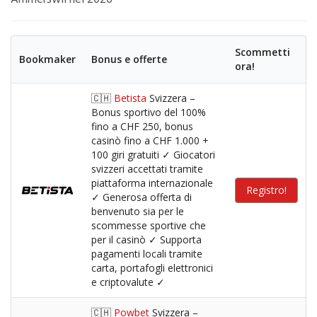
Scommetti
Bookmaker
Bonus e offerte
ora!
🇨🇭
Betista
Svizzera –
Bonus sportivo del 100%
fino a CHF 250, bonus
casinò fino a CHF 1.000 +
100 giri gratuiti ✓ Giocatori
svizzeri accettati tramite
piattaforma internazionale
Registro!
✓ Generosa offerta di
benvenuto sia per le
scommesse sportive che
per il casinò ✓ Supporta
pagamenti locali tramite
carta, portafogli elettronici
e criptovalute ✓
🇨🇭
Powbet
Svizzera –