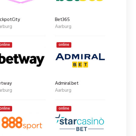
ackpotCity
Bet365
arburg
Aarburg
online
online
etway
Admiral.bet
arburg
Aarburg
online
online