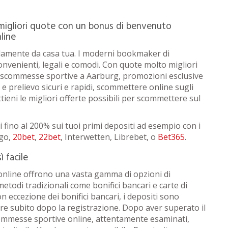
e migliori quote con un bonus di benvenuto
line
amente da casa tua. I moderni bookmaker di
nvenienti, legali e comodi. Con quote molto migliori
 di scommesse sportive a Aarburg, promozioni esclusive
 prelievo sicuri e rapidi, scommettere online sugli
ttieni le migliori offerte possibili per scommettere sul
 fino al 200% sui tuoi primi depositi ad esempio con i
igo,
20bet
,
22bet
, Interwetten, Librebet, o
Bet365
.
 facile
nline offrono una vasta gamma di opzioni di
metodi tradizionali come bonifici bancari e carte di
n eccezione dei bonifici bancari, i depositi sono
re subito dopo la registrazione. Dopo aver superato il
i scommesse sportive online, attentamente esaminati,