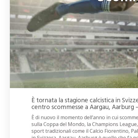
È tornata la stagione calcistica in Svizz
centro scommesse a Aargau, Aarburg 
È di nuovo il momento dell’anno in cui scomme
sulla Coppa del Mondo, la Champions League, le
sport tradizionali come il Calcio Fiorentino, Pa
in Svizzera, Aargau, Aarburg è quello che fa p