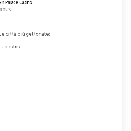
in Palace Casino
arburg
Le città più gettonate:
Cannobio