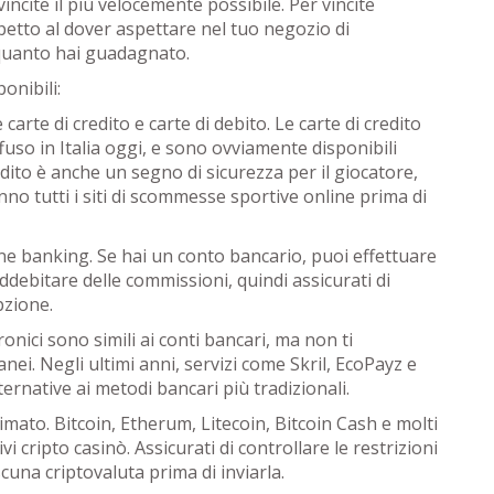
incite il più velocemente possibile. Per vincite
spetto al dover aspettare nel tuo negozio di
quanto hai guadagnato.
onibili:
rte di credito e carte di debito. Le carte di credito
uso in Italia oggi, e sono ovviamente disponibili
dito è anche un segno di sicurezza per il giocatore,
anno tutti i siti di scommesse sportive online prima di
line banking. Se hai un conto bancario, puoi effettuare
debitare delle commissioni, quindi assicurati di
pzione.
ronici sono simili ai conti bancari, ma non ti
i. Negli ultimi anni, servizi come Skril, EcoPayz e
ternative ai metodi bancari più tradizionali.
nimato. Bitcoin, Etherum, Litecoin, Bitcoin Cash e molti
vi cripto casinò. Assicurati di controllare le restrizioni
scuna criptovaluta prima di inviarla.