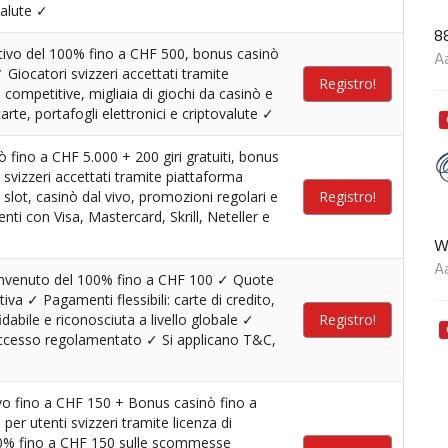
valute ✓
8
ivo del 100% fino a CHF 500, bonus casinò
A
✓ Giocatori svizzeri accettati tramite
Registro!
competitive, migliaia di giochi da casinò e
e, portafogli elettronici e criptovalute ✓
 fino a CHF 5.000 + 200 giri gratuiti, bonus
svizzeri accettati tramite piattaforma
slot, casinò dal vivo, promozioni regolari e
Registro!
 con Visa, Mastercard, Skrill, Neteller e
Wi
A
envenuto del 100% fino a CHF 100 ✓ Quote
va ✓ Pagamenti flessibili: carte di credito,
dabile e riconosciuta a livello globale ✓
Registro!
 accesso regolamentato ✓ Si applicano T&C,
vo fino a CHF 150 + Bonus casinò fino a
per utenti svizzeri tramite licenza di
0% fino a CHF 150 sulle scommesse