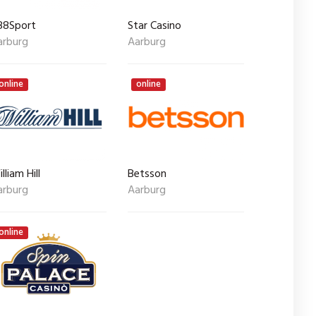
88Sport
Star Casino
arburg
Aarburg
online
online
lliam Hill
Betsson
arburg
Aarburg
online