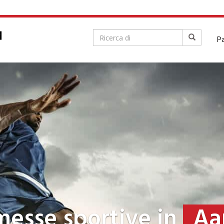
|
Pa
esse sportive in
Aa