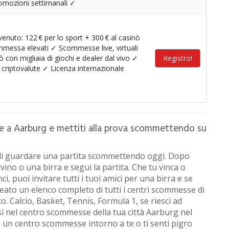
romozioni settimanali ✓
enuto: 122 € per lo sport + 300 € al casinò
mmessa elevati ✓ Scommesse live, virtuali
con migliaia di giochi e dealer dal vivo ✓
Registro!
e criptovalute ✓ Licenza internazionale
sse a Aarburg e mettiti alla prova scommettendo su
e di guardare una partita scommettendo oggi. Dopo
 vino o una birra e segui la partita. Che tu vinca o
nci, puoi invitare tutti i tuoi amici per una birra e se
reato un elenco completo di tutti i centri scommesse di
o. Calcio, Basket, Tennis, Formula 1, se riesci ad
i nel centro scommesse della tua città Aarburg nel
 un centro scommesse intorno a te o ti senti pigro