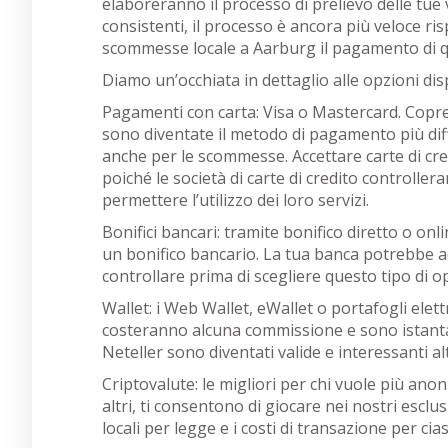
elaboreranno il processo di prelievo delle tue v
consistenti, il processo è ancora più veloce ri
scommesse locale a Aarburg il pagamento di 
Diamo un’occhiata in dettaglio alle opzioni disp
Pagamenti con carta: Visa o Mastercard. Copre ca
sono diventate il metodo di pagamento più diff
anche per le scommesse. Accettare carte di cre
poiché le società di carte di credito controller
permettere l’utilizzo dei loro servizi.
Bonifici bancari: tramite bonifico diretto o on
un bonifico bancario. La tua banca potrebbe ad
controllare prima di scegliere questo tipo di o
Wallet: i Web Wallet, eWallet o portafogli elett
costeranno alcuna commissione e sono istantane
Neteller sono diventati valide e interessanti al
Criptovalute: le migliori per chi vuole più ano
altri, ti consentono di giocare nei nostri esclusi
locali per legge e i costi di transazione per cia