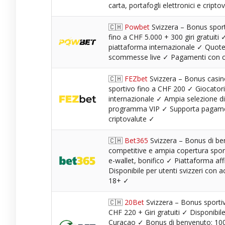
carta, portafogli elettronici e cripto
🇨🇭
Powbet
Svizzera – Bonus sport
fino a CHF 5.000 + 300 giri gratuiti 
piattaforma internazionale ✓ Quote 
scommesse live ✓ Pagamenti con cart
🇨🇭
FEZbet
Svizzera – Bonus casinò
sportivo fino a CHF 200 ✓ Giocatori 
internazionale ✓ Ampia selezione di 
programma VIP ✓ Supporta pagamenti
criptovalute ✓
🇨🇭
Bet365
Svizzera – Bonus di b
competitive e ampia copertura sporti
e-wallet, bonifico ✓ Piattaforma affi
Disponibile per utenti svizzeri con
18+ ✓
🇨🇭
20Bet
Svizzera – Bonus sporti
CHF 220 + Giri gratuiti ✓ Disponibile 
Curaçao ✓ Bonus di benvenuto: 10