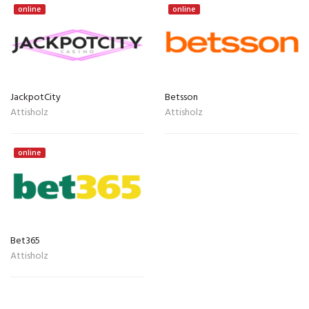
online
online
JackpotCity
Betsson
Attisholz
Attisholz
online
Bet365
Attisholz