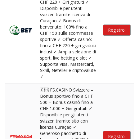
CHF 220 + Giri gratuiti ✓
Disponibile per utenti
svizzeri tramite licenza di
Curaçao ✓ Bonus di
benvenuto: 100% fino a
Registro!
CHF 150 sulle scommesse
sportive ✓ Offerta casinò:
fino a CHF 220 + giri gratuiti
inclusi ✓ Ampia selezione di
sport, live betting e slot ✓
Supporta Visa, Mastercard,
Skrill, Neteller e criptovalute
✓
🇨🇭 FS.CASINO Svizzera –
Bonus sportivo fino a CHF
500 + Bonus casinò fino a
CHF 1.000 + Giri gratuiti ✓
Disponibile per gli utenti
svizzeri tramite sito con
licenza Curaçao ✓
Generoso pacchetto di
Registro!