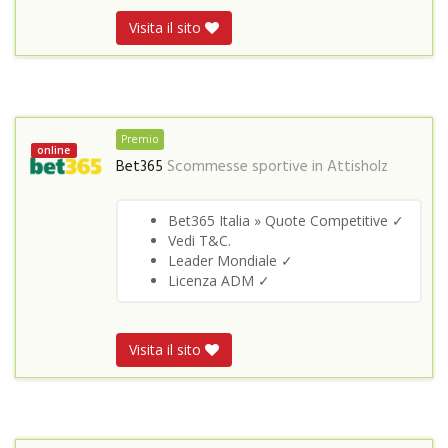
Visita il sito
Premio
online
Bet365
Scommesse sportive in
Attisholz
Bet365 Italia » Quote Competitive ✓
Vedi T&C.
Leader Mondiale ✓
Licenza ADM ✓
Visita il sito