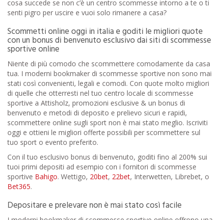
cosa succede se non c’è un centro scommesse intorno a te o ti
senti pigro per uscire e vuoi solo rimanere a casa?
Scommetti online oggi in italia e goditi le migliori quote
con un bonus di benvenuto esclusivo dai siti di scommesse
sportive online
Niente di più comodo che scommettere comodamente da casa
tua. I moderni bookmaker di scommesse sportive non sono mai
stati così convenienti, legali e comodi. Con quote molto migliori
di quelle che otterresti nel tuo centro locale di scommesse
sportive a Attisholz, promozioni esclusive & un bonus di
benvenuto e metodi di deposito e prelievo sicuri e rapidi,
scommettere online sugli sport non è mai stato meglio. Iscriviti
oggi e ottieni le migliori offerte possibili per scommettere sul
tuo sport o evento preferito.
Con il tuo esclusivo bonus di benvenuto, goditi fino al 200% sui
tuoi primi depositi ad esempio con i fornitori di scommesse
sportive
Bahigo
. Wettigo,
20bet
,
22bet
, Interwetten, Librebet, o
Bet365
.
Depositare e prelevare non è mai stato così facile
I moderni bookmaker di scommesse sportive online offrono una