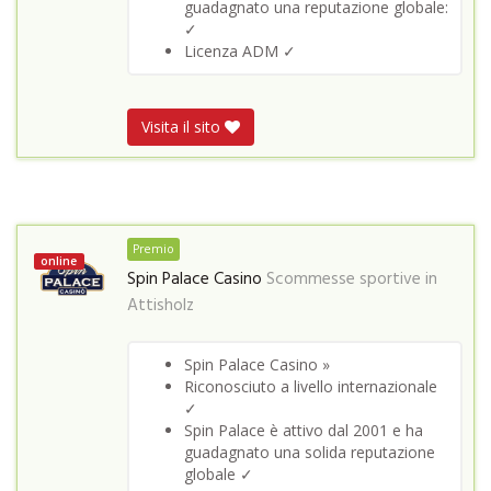
guadagnato una reputazione globale:
✓
Licenza ADM ✓
Visita il sito
Premio
online
Spin Palace Casino
Scommesse sportive in
Attisholz
Spin Palace Casino »
Riconosciuto a livello internazionale
✓
Spin Palace è attivo dal 2001 e ha
guadagnato una solida reputazione
globale ✓