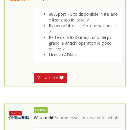
888Sport » Sito disponibile in Italiano
e lizenziato in Italia: ✓
Riconosciuto a livello internazionale:
✓
Parte della 888 Group, uno dei più
grandi e antichi operatori di gioco
online: ✓
Licenza ADM ✓
Visita il sito
Premio
online
William Hill
Scommesse sportive in
Attisholz