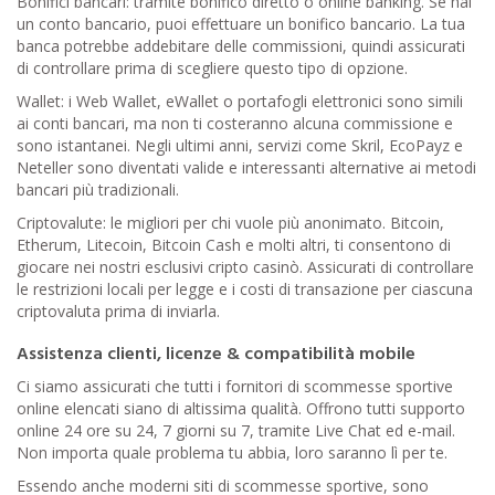
Bonifici bancari: tramite bonifico diretto o online banking. Se hai
un conto bancario, puoi effettuare un bonifico bancario. La tua
banca potrebbe addebitare delle commissioni, quindi assicurati
di controllare prima di scegliere questo tipo di opzione.
Wallet: i Web Wallet, eWallet o portafogli elettronici sono simili
ai conti bancari, ma non ti costeranno alcuna commissione e
sono istantanei. Negli ultimi anni, servizi come Skril, EcoPayz e
Neteller sono diventati valide e interessanti alternative ai metodi
bancari più tradizionali.
Criptovalute: le migliori per chi vuole più anonimato. Bitcoin,
Etherum, Litecoin, Bitcoin Cash e molti altri, ti consentono di
giocare nei nostri esclusivi cripto casinò. Assicurati di controllare
le restrizioni locali per legge e i costi di transazione per ciascuna
criptovaluta prima di inviarla.
Assistenza clienti, licenze & compatibilità mobile
Ci siamo assicurati che tutti i fornitori di scommesse sportive
online elencati siano di altissima qualità. Offrono tutti supporto
online 24 ore su 24, 7 giorni su 7, tramite Live Chat ed e-mail.
Non importa quale problema tu abbia, loro saranno lì per te.
Essendo anche moderni siti di scommesse sportive, sono