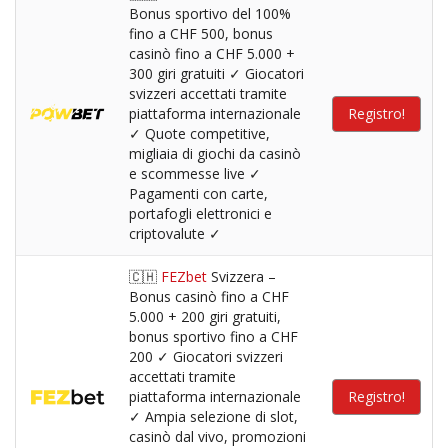
Bonus sportivo del 100%
fino a CHF 500, bonus
casinò fino a CHF 5.000 +
300 giri gratuiti ✓ Giocatori
svizzeri accettati tramite
piattaforma internazionale
Registro!
✓ Quote competitive,
migliaia di giochi da casinò
e scommesse live ✓
Pagamenti con carte,
portafogli elettronici e
criptovalute ✓
🇨🇭
FEZbet
Svizzera –
Bonus casinò fino a CHF
5.000 + 200 giri gratuiti,
bonus sportivo fino a CHF
200 ✓ Giocatori svizzeri
accettati tramite
piattaforma internazionale
Registro!
✓ Ampia selezione di slot,
casinò dal vivo, promozioni