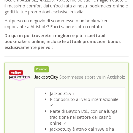
il massimo comfort dai un’occhiata ai nostri bookmaker online e
goditi le tue promozioni esclusive in Italia.
Hai perso un negozio di scommesse o un bookmaker
importante a Attisholz? Facci sapere sotto contatto!
Da qui in poi troverete i migliori e più rispettabili
bookmakers online, incluse le attuali promozioni bonus
esclusivamente per voi:
Premio
online
JackpotCity
Scommesse sportive in
Attisholz
JackpotCity »
Riconosciuto a livello internazionale:
✓
Parte di Bayton Ltd., con una lunga
tradizione nel settore dei casinò
online: ✓
JackpotCity è attivo dal 1998 e ha