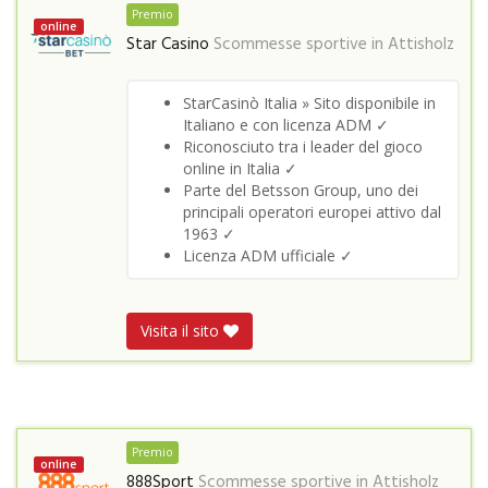
Premio
online
Star Casino
Scommesse sportive in
Attisholz
StarCasinò Italia » Sito disponibile in
Italiano e con licenza ADM ✓
Riconosciuto tra i leader del gioco
online in Italia ✓
Parte del Betsson Group, uno dei
principali operatori europei attivo dal
1963 ✓
Licenza ADM ufficiale ✓
Visita il sito
Premio
online
888Sport
Scommesse sportive in
Attisholz