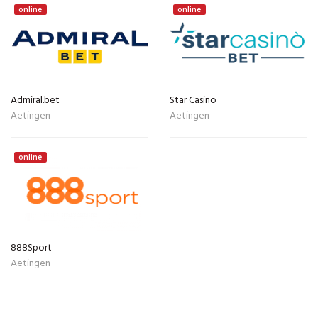
online
online
Admiral.bet
Star Casino
Aetingen
Aetingen
online
888Sport
Aetingen