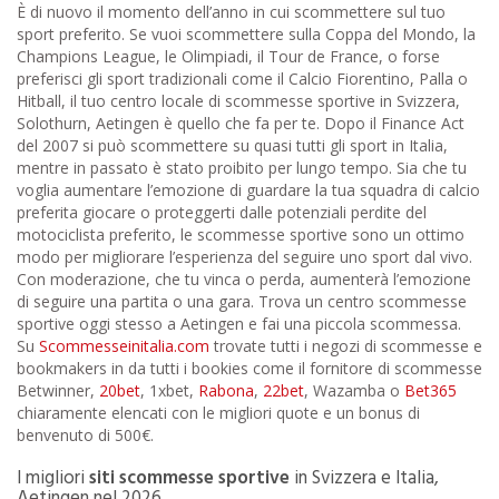
È di nuovo il momento dell’anno in cui scommettere sul tuo
sport preferito. Se vuoi scommettere sulla Coppa del Mondo, la
Champions League, le Olimpiadi, il Tour de France, o forse
preferisci gli sport tradizionali come il Calcio Fiorentino, Palla o
Hitball, il tuo centro locale di scommesse sportive in Svizzera,
Solothurn, Aetingen è quello che fa per te. Dopo il Finance Act
del 2007 si può scommettere su quasi tutti gli sport in Italia,
mentre in passato è stato proibito per lungo tempo. Sia che tu
voglia aumentare l’emozione di guardare la tua squadra di calcio
preferita giocare o proteggerti dalle potenziali perdite del
motociclista preferito, le scommesse sportive sono un ottimo
modo per migliorare l’esperienza del seguire uno sport dal vivo.
Con moderazione, che tu vinca o perda, aumenterà l’emozione
di seguire una partita o una gara. Trova un centro scommesse
sportive oggi stesso a Aetingen e fai una piccola scommessa.
Su
Scommesseinitalia.com
trovate tutti i negozi di scommesse e
bookmakers in da tutti i bookies come il fornitore di scommesse
Betwinner,
20bet
, 1xbet,
Rabona
,
22bet
, Wazamba o
Bet365
chiaramente elencati con le migliori quote e un bonus di
benvenuto di 500€.
I migliori
siti scommesse sportive
in Svizzera e Italia,
Aetingen nel 2026