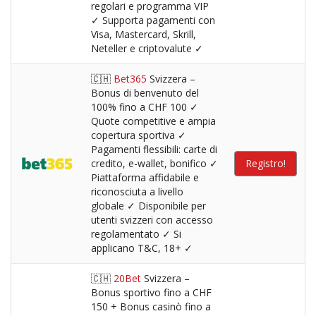
regolari e programma VIP
✓ Supporta pagamenti con
Visa, Mastercard, Skrill,
Neteller e criptovalute ✓
🇨🇭
Bet365
Svizzera –
Bonus di benvenuto del
100% fino a CHF 100 ✓
Quote competitive e ampia
copertura sportiva ✓
Pagamenti flessibili: carte di
credito, e-wallet, bonifico ✓
Registro!
Piattaforma affidabile e
riconosciuta a livello
globale ✓ Disponibile per
utenti svizzeri con accesso
regolamentato ✓ Si
applicano T&C, 18+ ✓
🇨🇭
20Bet
Svizzera –
Bonus sportivo fino a CHF
150 + Bonus casinò fino a