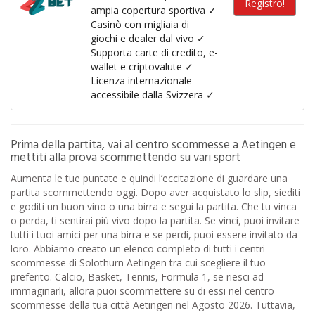
Registro!
ampia copertura sportiva ✓
Casinò con migliaia di
giochi e dealer dal vivo ✓
Supporta carte di credito, e-
wallet e criptovalute ✓
Licenza internazionale
accessibile dalla Svizzera ✓
Prima della partita, vai al centro scommesse a Aetingen e
mettiti alla prova scommettendo su vari sport
Aumenta le tue puntate e quindi l’eccitazione di guardare una
partita scommettendo oggi. Dopo aver acquistato lo slip, siediti
e goditi un buon vino o una birra e segui la partita. Che tu vinca
o perda, ti sentirai più vivo dopo la partita. Se vinci, puoi invitare
tutti i tuoi amici per una birra e se perdi, puoi essere invitato da
loro. Abbiamo creato un elenco completo di tutti i centri
scommesse di Solothurn Aetingen tra cui scegliere il tuo
preferito. Calcio, Basket, Tennis, Formula 1, se riesci ad
immaginarli, allora puoi scommettere su di essi nel centro
scommesse della tua città Aetingen nel Agosto 2026. Tuttavia,