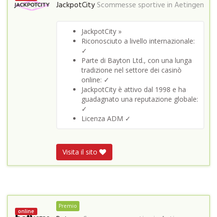
JackpotCity
Scommesse sportive in
Aetingen
JackpotCity »
Riconosciuto a livello internazionale:
✓
Parte di Bayton Ltd., con una lunga
tradizione nel settore dei casinò
online: ✓
JackpotCity è attivo dal 1998 e ha
guadagnato una reputazione globale:
✓
Licenza ADM ✓
Visita il sito
Premio
online