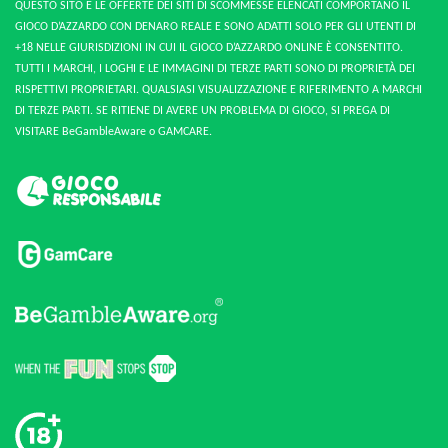
QUESTO SITO E LE OFFERTE DEI SITI DI SCOMMESSE ELENCATI COMPORTANO IL
GIOCO D’AZZARDO CON DENARO REALE E SONO ADATTI SOLO PER GLI UTENTI DI
+18 NELLE GIURISDIZIONI IN CUI IL GIOCO D’AZZARDO ONLINE È CONSENTITO.
TUTTI I MARCHI, I LOGHI E LE IMMAGINI DI TERZE PARTI SONO DI PROPRIETÀ DEI
RISPETTIVI PROPRIETARI. QUALSIASI VISUALIZZAZIONE E RIFERIMENTO A MARCHI
DI TERZE PARTI. SE RITIENE DI AVERE UN PROBLEMA DI GIOCO, SI PREGA DI
VISITARE BeGambleAware o GAMCARE.