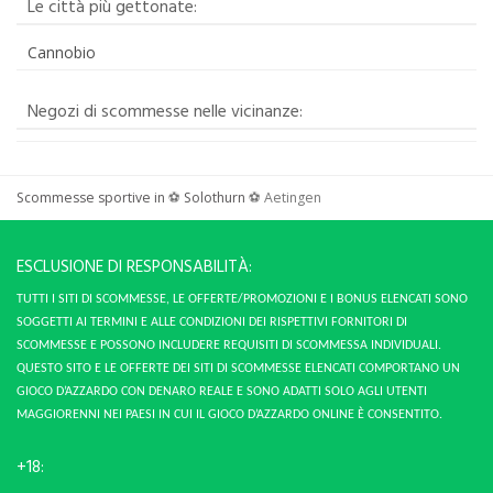
Le città più gettonate:
Cannobio
Negozi di scommesse nelle vicinanze:
Scommesse sportive in
⚽
Solothurn
⚽
Aetingen
ESCLUSIONE DI RESPONSABILITÀ:
TUTTI I SITI DI SCOMMESSE, LE OFFERTE/PROMOZIONI E I BONUS ELENCATI SONO
SOGGETTI AI TERMINI E ALLE CONDIZIONI DEI RISPETTIVI FORNITORI DI
SCOMMESSE E POSSONO INCLUDERE REQUISITI DI SCOMMESSA INDIVIDUALI.
QUESTO SITO E LE OFFERTE DEI SITI DI SCOMMESSE ELENCATI COMPORTANO UN
GIOCO D’AZZARDO CON DENARO REALE E SONO ADATTI SOLO AGLI UTENTI
MAGGIORENNI NEI PAESI IN CUI IL GIOCO D’AZZARDO ONLINE È CONSENTITO.
+18: