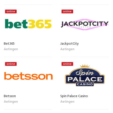
online
online
Bet365
JackpotCity
Aetingen
Aetingen
online
online
Betsson
Spin Palace Casino
Aetingen
Aetingen