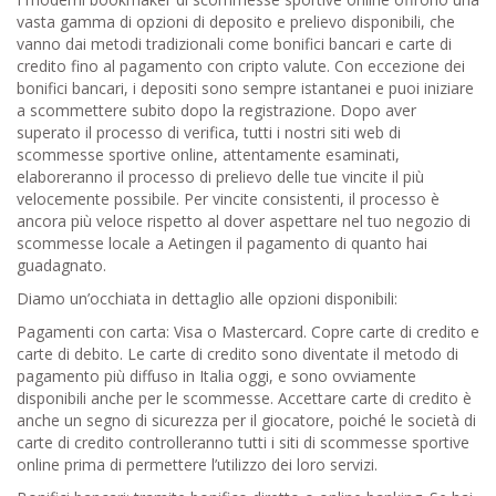
vasta gamma di opzioni di deposito e prelievo disponibili, che
vanno dai metodi tradizionali come bonifici bancari e carte di
credito fino al pagamento con cripto valute. Con eccezione dei
bonifici bancari, i depositi sono sempre istantanei e puoi iniziare
a scommettere subito dopo la registrazione. Dopo aver
superato il processo di verifica, tutti i nostri siti web di
scommesse sportive online, attentamente esaminati,
elaboreranno il processo di prelievo delle tue vincite il più
velocemente possibile. Per vincite consistenti, il processo è
ancora più veloce rispetto al dover aspettare nel tuo negozio di
scommesse locale a Aetingen il pagamento di quanto hai
guadagnato.
Diamo un’occhiata in dettaglio alle opzioni disponibili:
Pagamenti con carta: Visa o Mastercard. Copre carte di credito e
carte di debito. Le carte di credito sono diventate il metodo di
pagamento più diffuso in Italia oggi, e sono ovviamente
disponibili anche per le scommesse. Accettare carte di credito è
anche un segno di sicurezza per il giocatore, poiché le società di
carte di credito controlleranno tutti i siti di scommesse sportive
online prima di permettere l’utilizzo dei loro servizi.