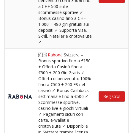
benvenuto con il 350% fino
a CHF 500 sulle
scommesse sportive ✓
Bonus casinò fino a CHF
1.000 + 480 giri gratuiti sui
depositi ✓ Supporta Visa,
Skrill, Neteller e criptovalute
✓
🇨🇭
Rabona
Svizzera –
Bonus sportivo fino a €150
+ Offerta Casinò fino a
€500 + 200 Giri Gratis ✓
Offerta di benvenuto: 100%
fino a €500 + 200 FS nel
casinò ✓ Bonus Cashback
settimanale fino a €500 ✓
Registro!
Scommesse sportive,
casinò live e giochi virtuali
✓ Pagamenti sicuri con
carte, e-wallet e
criptovalute ✓ Disponibile
in Svizzera tramite licenza