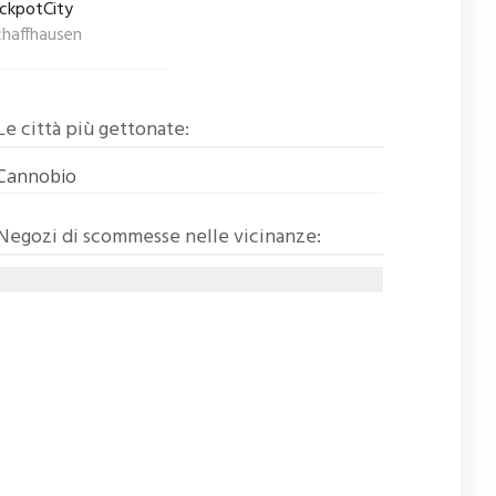
ackpotCity
chaffhausen
Le città più gettonate:
Cannobio
Negozi di scommesse nelle vicinanze: