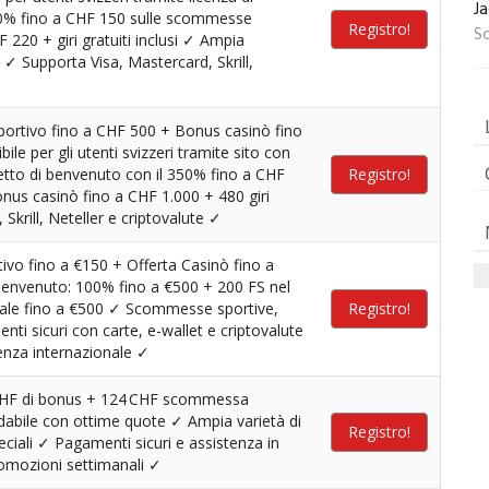
J
0% fino a CHF 150 sulle scommesse
Registro!
S
 220 + giri gratuiti inclusi ✓ Ampia
t ✓ Supporta Visa, Mastercard, Skrill,
ortivo fino a CHF 500 + Bonus casinò fino
ile per gli utenti svizzeri tramite sito con
tto di benvenuto con il 350% fino a CHF
Registro!
us casinò fino a CHF 1.000 + 480 giri
 Skrill, Neteller e criptovalute ✓
ivo fino a €150 + Offerta Casinò fino a
 benvenuto: 100% fino a €500 + 200 FS nel
ale fino a €500 ✓ Scommesse sportive,
Registro!
enti sicuri con carte, e-wallet e criptovalute
cenza internazionale ✓
 CHF di bonus + 124 CHF scommessa
idabile con ottime quote ✓ Ampia varietà di
Registro!
ciali ✓ Pagamenti sicuri e assistenza in
romozioni settimanali ✓