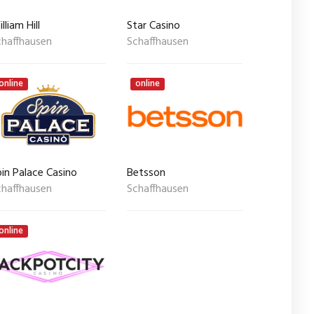
lliam Hill
Star Casino
chaffhausen
Schaffhausen
online
online
in Palace Casino
Betsson
chaffhausen
Schaffhausen
online