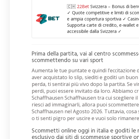
🇨🇭
22Bet
Svizzera – Bonus di benv
✓ Quote competitive e limiti di sco
e ampia copertura sportiva ✓ Casinò 
Supporta carte di credito, e-wallet 
accessibile dalla Svizzera ✓
Prima della partita, vai al centro scommess
scommettendo su vari sport
Aumenta le tue puntate e quindi l’eccitazion
aver acquistato lo slip, siediti e goditi un buon
perda, ti sentirai più vivo dopo la partita. Se vi
perdi, puoi essere invitato da loro. Abbiamo c
Schaffhausen Schaffhausen tra cui scegliere il 
riesci ad immaginarli, allora puoi scommettere
Schaffhausen nel Agosto 2026. Tuttavia, cosa
o ti senti pigro per uscire e vuoi solo rimaner
Scommetti online oggi in italia e goditi l
esclusivo dai siti di scommesse sportive on