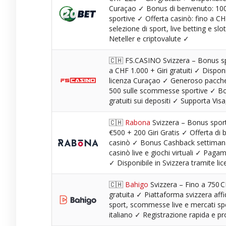
Curaçao ✓ Bonus di benvenuto: 10
sportive ✓ Offerta casinò: fino a CHF
selezione di sport, live betting e slo
Neteller e criptovalute ✓
🇨🇭 FS.CASINO Svizzera – Bonus sp
a CHF 1.000 + Giri gratuiti ✓ Disponib
licenza Curaçao ✓ Generoso pacche
500 sulle scommesse sportive ✓ Bon
gratuiti sui depositi ✓ Supporta Visa,
🇨🇭
Rabona
Svizzera – Bonus sport
€500 + 200 Giri Gratis ✓ Offerta di
casinò ✓ Bonus Cashback settiman
casinò live e giochi virtuali ✓ Pagam
✓ Disponibile in Svizzera tramite li
🇨🇭
Bahigo
Svizzera – Fino a 750
gratuita ✓ Piattaforma svizzera aff
sport, scommesse live e mercati spe
italiano ✓ Registrazione rapida e p