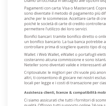
Diamo un’occhiata in dettaglio alle opzioni disp
Pagamenti con carta: Visa o Mastercard. Copre ca
sono diventate il metodo di pagamento più diff
anche per le scommesse. Accettare carte di cre
poiché le società di carte di credito controller
permettere l’utilizzo dei loro servizi.
Bonifici bancari: tramite bonifico diretto o on
un bonifico bancario. La tua banca potrebbe ad
controllare prima di scegliere questo tipo di o
Wallet: i Web Wallet, eWallet o portafogli elett
costeranno alcuna commissione e sono istantane
Neteller sono diventati valide e interessanti al
Criptovalute: le migliori per chi vuole più ano
altri, ti consentono di giocare nei nostri esclusi
locali per legge e i costi di transazione per cia
Assistenza clienti, licenze & compatibilità mob
Ci siamo assicurati che tutti i fornitori di sco
qualità. Offrono tutti supporto online 24 ore s