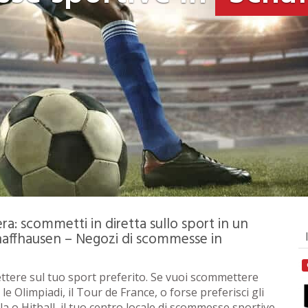
era: scommetti in diretta sullo sport in un
affhausen – Negozi di scommesse in
ttere sul tuo sport preferito. Se vuoi scommettere
 Olimpiadi, il Tour de France, o forse preferisci gli
lla o Hitball, il tuo centro locale di scommesse sportive