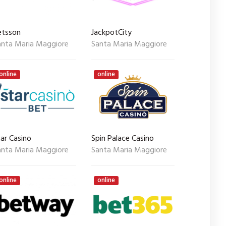
etsson
JackpotCity
anta Maria Maggiore
Santa Maria Maggiore
online
online
ar Casino
Spin Palace Casino
anta Maria Maggiore
Santa Maria Maggiore
online
online