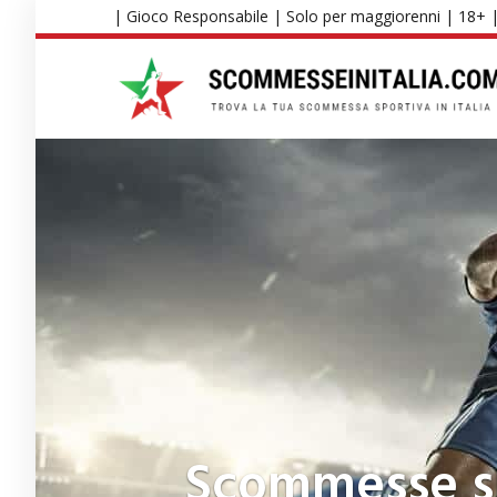
Skip
| Gioco Responsabile | Solo per maggiorenni | 18+ 
to
main
content
Scommesse s