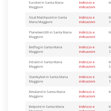
Eurobet in Santa Maria
Indirizzo e
M
Maggiore
indicazioni
Sisal Matchpoint in Santa
Indirizzo e
M
Maria Maggiore
indicazioni
1
Planetwin365 in Santa Maria
Indirizzo e
M
Maggiore
indicazioni
Betflag in Santa Maria
Indirizzo e
M
Maggiore
indicazioni
1
Intralot in Santa Maria
Indirizzo e
M
Maggiore
indicazioni
S
Stanleybet in Santa Maria
Indirizzo e
M
Maggiore
indicazioni
1
Betaland in Santa Maria
Indirizzo e
M
Maggiore
indicazioni
Betpoint in Santa Maria
Indirizzo e
M