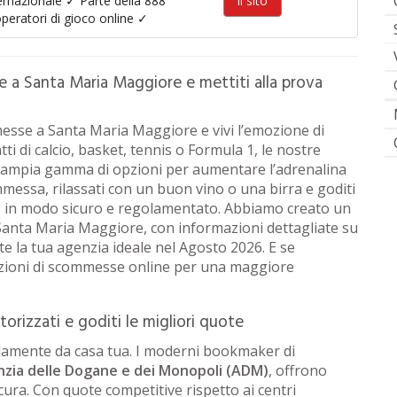
ternazionale ✓ Parte della 888
il sito
operatori di gioco online ✓
se a Santa Maria Maggiore e mettiti alla prova
mmesse a Santa Maria Maggiore e vivi l’emozione di
tti di calcio, basket, tennis o Formula 1, le nostre
’ampia gamma di opzioni per aumentare l’adrenalina
mmessa, rilassati con un buon vino o una birra e goditi
o in modo sicuro e regolamentato. Abbiamo creato un
 Santa Maria Maggiore, con informazioni dettagliate su
ente la tua agenzia ideale nel Agosto 2026. E se
opzioni di scommesse online per una maggiore
torizzati e goditi le migliori quote
amente da casa tua. I moderni bookmaker di
zia delle Dogane e dei Monopoli (ADM)
, offrono
ura. Con quote competitive rispetto ai centri