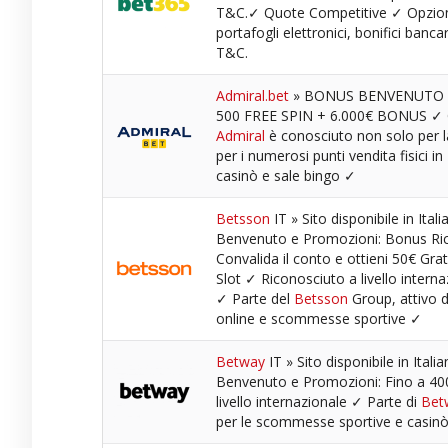
T&C.✓ Quote Competitive ✓ Opzioni
portafogli elettronici, bonifici ban
T&C.
Admiral.bet
» BONUS BENVENUTO SPO
500 FREE SPIN + 6.000€ BONUS ✓ Op
Admiral
è conosciuto non solo per l
per i numerosi punti vendita fisici in
casinò e sale bingo ✓
Betsson
IT » Sito disponibile in Ital
Benvenuto e Promozioni: Bonus Ric
Convalida il conto e ottieni 50€ Gra
Slot ✓ Riconosciuto a livello intern
✓ Parte del
Betsson
Group, attivo 
online e scommesse sportive ✓
Betway
IT » Sito disponibile in Itali
Benvenuto e Promozioni: Fino a 40
livello internazionale ✓ Parte di
Bet
per le scommesse sportive e casinò