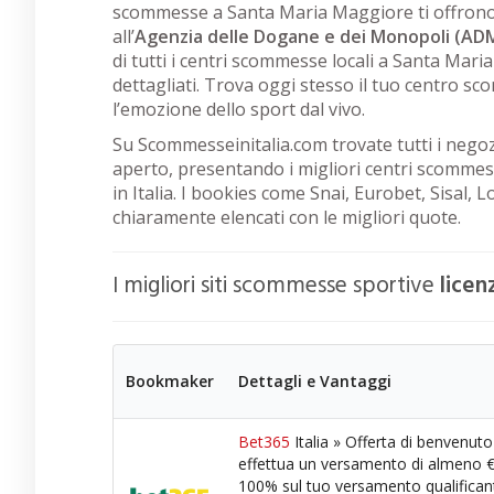
scommesse a Santa Maria Maggiore ti offrono
all’
Agenzia delle Dogane e dei Monopoli (AD
di tutti i centri scommesse locali a Santa Maria
dettagliati. Trova oggi stesso il tuo centro s
l’emozione dello sport dal vivo.
Su Scommesseinitalia.com trovate tutti i neg
aperto, presentando i migliori centri scommess
in Italia. I bookies come Snai, Eurobet, Sisal, 
chiaramente elencati con le migliori quote.
I migliori siti scommesse sportive
licen
Bookmaker
Dettagli e Vantaggi
Bet365
Italia » Offerta di benvenuto 
effettua un versamento di almeno €
100% sul tuo versamento qualifican