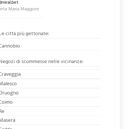
dmiral.bet
anta Maria Maggiore
Le città più gettonate:
Cannobio
Negozi di scommesse nelle vicinanze:
Craveggia
Malesco
Druogno
Coimo
Re
Masera