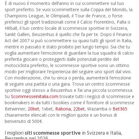
È di nuovo il momento dell’anno in cui scommettere sul tuo
sport preferito. Se vuoi scommettere sulla Coppa del Mondo, la
Champions League, le Olimpiadi, il Tour de France, o forse
preferisci gli sport tradizionali come il Calcio Fiorentino, Palla o
Hitball, il tuo centro locale di scommesse sportive in Svizzera,
Sankt Gallen, Beuzenhus è quello che fa per te. Dopo il Finance
Act del 2007 si può scommettere su quasi tutti gli sport in Italia,
mentre in passato è stato proibito per lungo tempo. Sia che tu
voglia aumentare l’emozione di guardare la tua squadra di calcio
preferita giocare o proteggerti dalle potenziali perdite del
motociclista preferito, le scommesse sportive sono un ottimo
modo per migliorare l’esperienza del seguire uno sport dal vivo.
Con moderazione, che tu vinca o perda, aumenterà l’emozione
di seguire una partita o una gara. Trova un centro scommesse
sportive oggi stesso a Beuzenhus e fai una piccola scommessa.
Su
Scommesseinitalia.com
trovate tutti i negozi di scommesse e
bookmakers in da tutti i bookies come il fornitore di scommesse
Betwinner,
20bet
, 1xbet,
Rabona
,
22bet
, Wazamba o
Bet365
chiaramente elencati con le migliori quote e un bonus di
benvenuto di 500€.
I migliori
siti scommesse sportive
in Svizzera e Italia,
Beuzenhus nel 2026