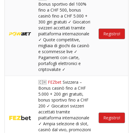
Bonus sportivo del 100%
fino a CHF 500, bonus
casinò fino a CHF 5.000 +
300 giri gratuiti ✓ Giocatori
svizzeri accettati tramite
piattaforma internazionale
Registro!
✓ Quote competitive,
migliaia di giochi da casinò
e scommesse live ✓
Pagamenti con carte,
portafogli elettronici e
criptovalute ✓
🇨🇭
FEZbet
Svizzera –
Bonus casinò fino a CHF
5.000 + 200 giri gratuiti,
bonus sportivo fino a CHF
200 ✓ Giocatori svizzeri
accettati tramite
piattaforma internazionale
Registro!
✓ Ampia selezione di slot,
casinò dal vivo, promozioni