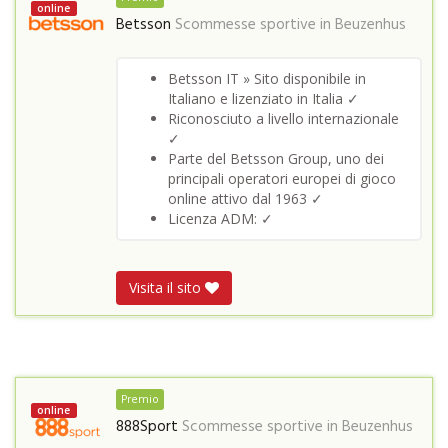
online
Betsson
Scommesse sportive in
Beuzenhus
Betsson IT » Sito disponibile in
Italiano e lizenziato in Italia ✓
Riconosciuto a livello internazionale
✓
Parte del Betsson Group, uno dei
principali operatori europei di gioco
online attivo dal 1963 ✓
Licenza ADM: ✓
Visita il sito
Premio
online
888Sport
Scommesse sportive in
Beuzenhus