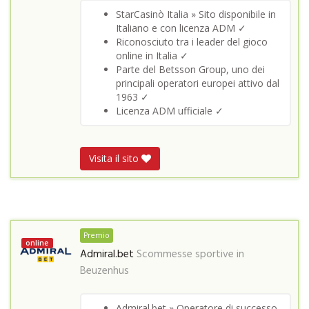
StarCasinò Italia » Sito disponibile in
Italiano e con licenza ADM ✓
Riconosciuto tra i leader del gioco
online in Italia ✓
Parte del Betsson Group, uno dei
principali operatori europei attivo dal
1963 ✓
Licenza ADM ufficiale ✓
Visita il sito
Premio
online
Admiral.bet
Scommesse sportive in
Beuzenhus
Admiral.bet » Operatore di successo