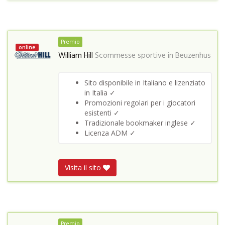
Premio
online
William Hill
Scommesse sportive in
Beuzenhus
Sito disponibile in Italiano e lizenziato
in Italia ✓
Promozioni regolari per i giocatori
esistenti ✓
Tradizionale bookmaker inglese ✓
Licenza ADM ✓
Visita il sito
Premio