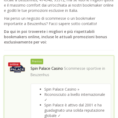
e il massimo comfort dai un’occhiata ai nostri bookmaker online
e goditi le tue promozioni esclusive in Italia.
Hai perso un negozio di scommesse o un bookmaker
importante a Beuzenhus? Facci sapere sotto contatto!
Da qui in poi troverete i migliori e più rispettabili
bookmakers online, incluse le attuali promozioni bonus
esclusivamente per voi:
Premio
online
Spin Palace Casino
Scommesse sportive in
Beuzenhus
Spin Palace Casino »
Riconosciuto a livello internazionale
✓
Spin Palace è attivo dal 2001 e ha
guadagnato una solida reputazione
globale ✓