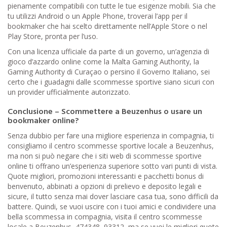
pienamente compatibili con tutte le tue esigenze mobili. Sia che
tu utilizzi Android o un Apple Phone, troverai l’app per il
bookmaker che hai scelto direttamente nell’Apple Store o nel
Play Store, pronta per l’uso.
Con una licenza ufficiale da parte di un governo, un’agenzia di
gioco d’azzardo online come la Malta Gaming Authority, la
Gaming Authority di Curaçao o persino il Governo Italiano, sei
certo che i guadagni dalle scommesse sportive siano sicuri con
un provider ufficialmente autorizzato.
Conclusione – Scommettere a Beuzenhus o usare un
bookmaker online?
Senza dubbio per fare una migliore esperienza in compagnia, ti
consigliamo il centro scommesse sportive locale a Beuzenhus,
ma non si può negare che i siti web di scommesse sportive
online ti offrano un’esperienza superiore sotto vari punti di vista.
Quote migliori, promozioni interessanti e pacchetti bonus di
benvenuto, abbinati a opzioni di prelievo e deposito legali e
sicure, il tutto senza mai dover lasciare casa tua, sono difficili da
battere. Quindi, se vuoi uscire con i tuoi amici e condividere una
bella scommessa in compagnia, visita il centro scommesse
locale a Beuzenhus, 474348, 93312, ma se vuoi le migliori quote