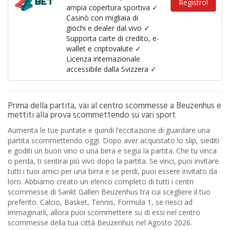
Registro!
ampia copertura sportiva ✓
Casinò con migliaia di
giochi e dealer dal vivo ✓
Supporta carte di credito, e-
wallet e criptovalute ✓
Licenza internazionale
accessibile dalla Svizzera ✓
Prima della partita, vai al centro scommesse a Beuzenhus e
mettiti alla prova scommettendo su vari sport
Aumenta le tue puntate e quindi l’eccitazione di guardare una
partita scommettendo oggi. Dopo aver acquistato lo slip, siediti
e goditi un buon vino o una birra e segui la partita. Che tu vinca
o perda, ti sentirai più vivo dopo la partita. Se vinci, puoi invitare
tutti i tuoi amici per una birra e se perdi, puoi essere invitato da
loro. Abbiamo creato un elenco completo di tutti i centri
scommesse di Sankt Gallen Beuzenhus tra cui scegliere il tuo
preferito. Calcio, Basket, Tennis, Formula 1, se riesci ad
immaginarli, allora puoi scommettere su di essi nel centro
scommesse della tua città Beuzenhus nel Agosto 2026.