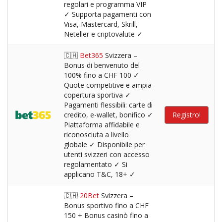
regolari e programma VIP
✓ Supporta pagamenti con
Visa, Mastercard, Skrill,
Neteller e criptovalute ✓
🇨🇭
Bet365
Svizzera –
Bonus di benvenuto del
100% fino a CHF 100 ✓
Quote competitive e ampia
copertura sportiva ✓
Pagamenti flessibili: carte di
credito, e-wallet, bonifico ✓
Registro!
Piattaforma affidabile e
riconosciuta a livello
globale ✓ Disponibile per
utenti svizzeri con accesso
regolamentato ✓ Si
applicano T&C, 18+ ✓
🇨🇭
20Bet
Svizzera –
Bonus sportivo fino a CHF
150 + Bonus casinò fino a