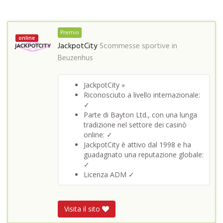
Premio
online
JackpotCity
Scommesse sportive in
Beuzenhus
JackpotCity »
Riconosciuto a livello internazionale:
✓
Parte di Bayton Ltd., con una lunga
tradizione nel settore dei casinò
online: ✓
JackpotCity è attivo dal 1998 e ha
guadagnato una reputazione globale:
✓
Licenza ADM ✓
Visita il sito