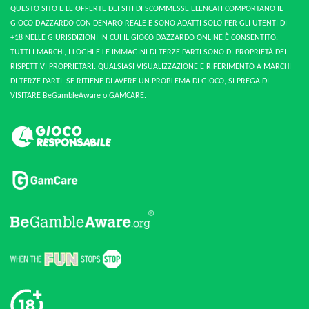
QUESTO SITO E LE OFFERTE DEI SITI DI SCOMMESSE ELENCATI COMPORTANO IL
GIOCO D’AZZARDO CON DENARO REALE E SONO ADATTI SOLO PER GLI UTENTI DI
+18 NELLE GIURISDIZIONI IN CUI IL GIOCO D’AZZARDO ONLINE È CONSENTITO.
TUTTI I MARCHI, I LOGHI E LE IMMAGINI DI TERZE PARTI SONO DI PROPRIETÀ DEI
RISPETTIVI PROPRIETARI. QUALSIASI VISUALIZZAZIONE E RIFERIMENTO A MARCHI
DI TERZE PARTI. SE RITIENE DI AVERE UN PROBLEMA DI GIOCO, SI PREGA DI
VISITARE BeGambleAware o GAMCARE.