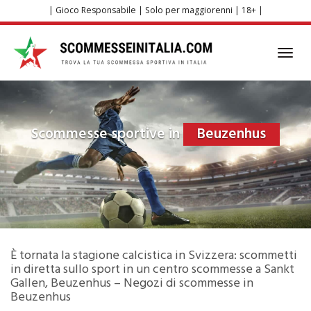
Skip
| Gioco Responsabile | Solo per maggiorenni | 18+ |
to
main
content
Toggl
navig
Scommesse sportive in
Beuzenhus
È tornata la stagione calcistica in Svizzera: scommetti
in diretta sullo sport in un centro scommesse a Sankt
Gallen, Beuzenhus – Negozi di scommesse in
Beuzenhus