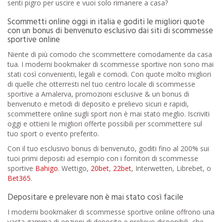
senti pigro per uscire e vuoi solo rimanere a casa?
Scommetti online oggi in italia e goditi le migliori quote
con un bonus di benvenuto esclusivo dai siti di scommesse
sportive online
Niente di più comodo che scommettere comodamente da casa
tua. I moderni bookmaker di scommesse sportive non sono mai
stati così convenienti, legali e comodi. Con quote molto migliori
di quelle che otterresti nel tuo centro locale di scommesse
sportive a Amalerva, promozioni esclusive & un bonus di
benvenuto e metodi di deposito e prelievo sicuri e rapidi,
scommettere online sugli sport non è mai stato meglio. Iscriviti
oggi e ottieni le migliori offerte possibili per scommettere sul
tuo sport o evento preferito.
Con il tuo esclusivo bonus di benvenuto, goditi fino al 200% sui
tuoi primi depositi ad esempio con i fornitori di scommesse
sportive
Bahigo
. Wettigo,
20bet
,
22bet
, Interwetten, Librebet, o
Bet365
.
Depositare e prelevare non è mai stato così facile
I moderni bookmaker di scommesse sportive online offrono una
vasta gamma di opzioni di deposito e prelievo disponibili, che