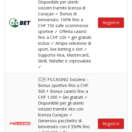
Disponibile per utenti
svizzeri tramite licenza di
Curaçao ✓ Bonus di
benvenuto: 100% fino a
Registro!
CHF 150 sulle scommesse
sportive ✓ Offerta casinò:
fino a CHF 220 + giri gratuiti
inclusi ✓ Ampia selezione di
sport, live betting e slot ✓
Supporta Visa, Mastercard,
Skrill, Neteller e criptovalute
✓
🇨🇭 FS.CASINO Svizzera –
Bonus sportivo fino a CHF
500 + Bonus casinò fino a
CHF 1.000 + Giri gratuiti ✓
Disponibile per gli utenti
svizzeri tramite sito con
licenza Curaçao ✓
Generoso pacchetto di
Registro!
benvenuto con il 350% fino