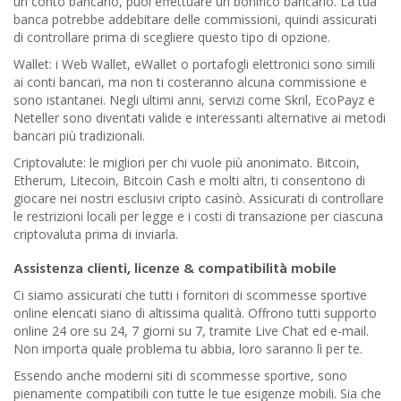
un conto bancario, puoi effettuare un bonifico bancario. La tua
banca potrebbe addebitare delle commissioni, quindi assicurati
di controllare prima di scegliere questo tipo di opzione.
Wallet: i Web Wallet, eWallet o portafogli elettronici sono simili
ai conti bancari, ma non ti costeranno alcuna commissione e
sono istantanei. Negli ultimi anni, servizi come Skril, EcoPayz e
Neteller sono diventati valide e interessanti alternative ai metodi
bancari più tradizionali.
Criptovalute: le migliori per chi vuole più anonimato. Bitcoin,
Etherum, Litecoin, Bitcoin Cash e molti altri, ti consentono di
giocare nei nostri esclusivi cripto casinò. Assicurati di controllare
le restrizioni locali per legge e i costi di transazione per ciascuna
criptovaluta prima di inviarla.
Assistenza clienti, licenze & compatibilità mobile
Ci siamo assicurati che tutti i fornitori di scommesse sportive
online elencati siano di altissima qualità. Offrono tutti supporto
online 24 ore su 24, 7 giorni su 7, tramite Live Chat ed e-mail.
Non importa quale problema tu abbia, loro saranno lì per te.
Essendo anche moderni siti di scommesse sportive, sono
pienamente compatibili con tutte le tue esigenze mobili. Sia che