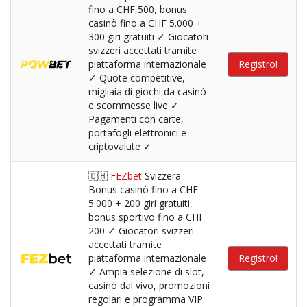
fino a CHF 500, bonus
casinò fino a CHF 5.000 +
300 giri gratuiti ✓ Giocatori
svizzeri accettati tramite
piattaforma internazionale
Registro!
✓ Quote competitive,
migliaia di giochi da casinò
e scommesse live ✓
Pagamenti con carte,
portafogli elettronici e
criptovalute ✓
🇨🇭
FEZbet
Svizzera –
Bonus casinò fino a CHF
5.000 + 200 giri gratuiti,
bonus sportivo fino a CHF
200 ✓ Giocatori svizzeri
accettati tramite
piattaforma internazionale
Registro!
✓ Ampia selezione di slot,
casinò dal vivo, promozioni
regolari e programma VIP