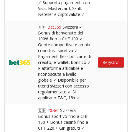
✓ Supporta pagamenti con
Visa, Mastercard, Skrill,
Neteller e criptovalute ✓
🇨🇭
Bet365
Svizzera –
Bonus di benvenuto del
100% fino a CHF 100 ✓
Quote competitive e ampia
copertura sportiva ✓
Pagamenti flessibili: carte di
credito, e-wallet, bonifico ✓
Registro!
Piattaforma affidabile e
riconosciuta a livello
globale ✓ Disponibile per
utenti svizzeri con accesso
regolamentato ✓ Si
applicano T&C, 18+ ✓
🇨🇭
20Bet
Svizzera –
Bonus sportivo fino a CHF
150 + Bonus casinò fino a
CHF 220 + Giri gratuiti ✓