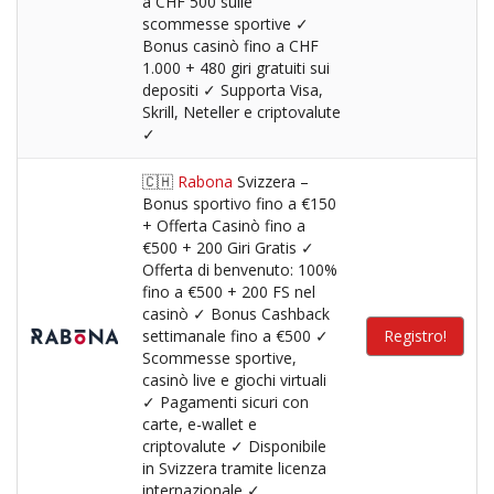
a CHF 500 sulle
scommesse sportive ✓
Bonus casinò fino a CHF
1.000 + 480 giri gratuiti sui
depositi ✓ Supporta Visa,
Skrill, Neteller e criptovalute
✓
🇨🇭
Rabona
Svizzera –
Bonus sportivo fino a €150
+ Offerta Casinò fino a
€500 + 200 Giri Gratis ✓
Offerta di benvenuto: 100%
fino a €500 + 200 FS nel
casinò ✓ Bonus Cashback
settimanale fino a €500 ✓
Registro!
Scommesse sportive,
casinò live e giochi virtuali
✓ Pagamenti sicuri con
carte, e-wallet e
criptovalute ✓ Disponibile
in Svizzera tramite licenza
internazionale ✓