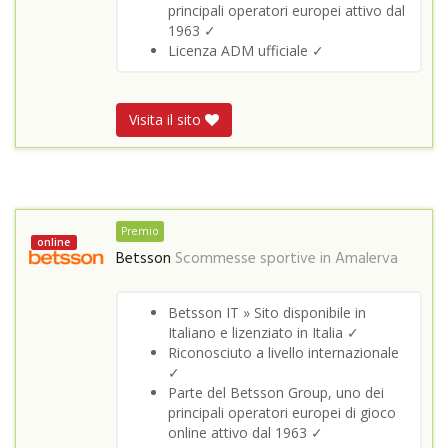
principali operatori europei attivo dal
1963 ✓
Licenza ADM ufficiale ✓
Visita il sito
Premio
online
Betsson
Scommesse sportive in
Amalerva
Betsson IT » Sito disponibile in
Italiano e lizenziato in Italia ✓
Riconosciuto a livello internazionale
✓
Parte del Betsson Group, uno dei
principali operatori europei di gioco
online attivo dal 1963 ✓