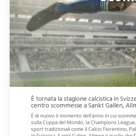
È tornata la stagione calcistica in Svizz
centro scommesse a Sankt Gallen, All
È di nuovo il momento dell’anno in cui scomme
sulla Coppa del Mondo, la Champions League, le
sport tradizionali come il Calcio Fiorentino, Pa
in Svizzera, Sankt Gallen, Allmen è quello che f