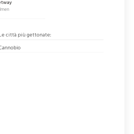
etway
llmen
Le città più gettonate:
Cannobio