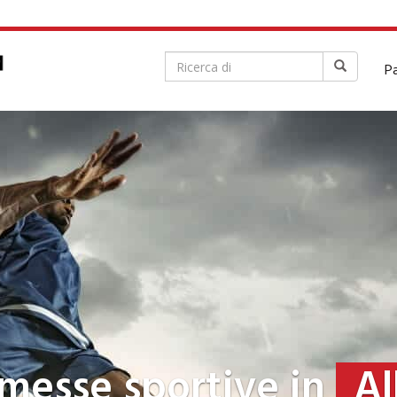
|
Pa
esse sportive in
A