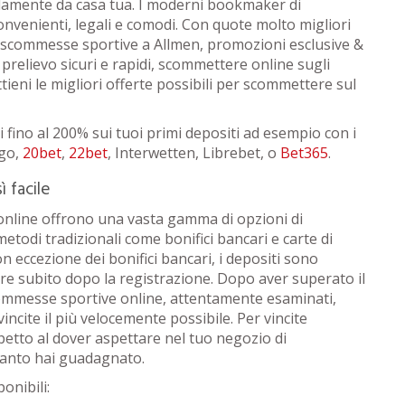
amente da casa tua. I moderni bookmaker di
nvenienti, legali e comodi. Con quote molto migliori
 di scommesse sportive a Allmen, promozioni esclusive &
relievo sicuri e rapidi, scommettere online sugli
ttieni le migliori offerte possibili per scommettere sul
 fino al 200% sui tuoi primi depositi ad esempio con i
igo,
20bet
,
22bet
, Interwetten, Librebet, o
Bet365
.
 facile
nline offrono una vasta gamma di opzioni di
metodi tradizionali come bonifici bancari e carte di
n eccezione dei bonifici bancari, i depositi sono
re subito dopo la registrazione. Dopo aver superato il
i scommesse sportive online, attentamente esaminati,
incite il più velocemente possibile. Per vincite
spetto al dover aspettare nel tuo negozio di
uanto hai guadagnato.
onibili: