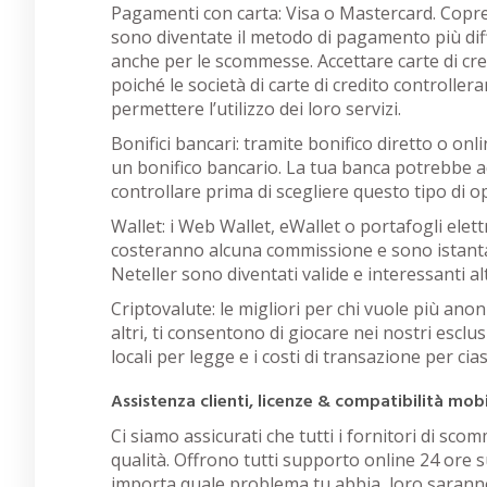
Pagamenti con carta: Visa o Mastercard. Copre ca
sono diventate il metodo di pagamento più diff
anche per le scommesse. Accettare carte di cre
poiché le società di carte di credito controller
permettere l’utilizzo dei loro servizi.
Bonifici bancari: tramite bonifico diretto o on
un bonifico bancario. La tua banca potrebbe ad
controllare prima di scegliere questo tipo di o
Wallet: i Web Wallet, eWallet o portafogli elett
costeranno alcuna commissione e sono istantane
Neteller sono diventati valide e interessanti al
Criptovalute: le migliori per chi vuole più ano
altri, ti consentono di giocare nei nostri esclusi
locali per legge e i costi di transazione per cia
Assistenza clienti, licenze & compatibilità mob
Ci siamo assicurati che tutti i fornitori di sco
qualità. Offrono tutti supporto online 24 ore s
importa quale problema tu abbia, loro saranno 