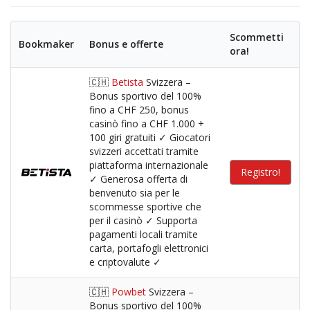
Scommetti
Bookmaker
Bonus e offerte
ora!
🇨🇭
Betista
Svizzera –
Bonus sportivo del 100%
fino a CHF 250, bonus
casinò fino a CHF 1.000 +
100 giri gratuiti ✓ Giocatori
svizzeri accettati tramite
piattaforma internazionale
Registro!
✓ Generosa offerta di
benvenuto sia per le
scommesse sportive che
per il casinò ✓ Supporta
pagamenti locali tramite
carta, portafogli elettronici
e criptovalute ✓
🇨🇭
Powbet
Svizzera –
Bonus sportivo del 100%