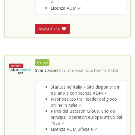
✓
Licenza ADM ✓
Visita il sito
Premio
online
Star Casino
Scommesse sportive in
Aatal
StarCasinò Italia » Sito disponibile in
Italiano e con licenza ADM ✓
Riconosciuto tra i leader del gioco
online in Italia ✓
Parte del Betsson Group, uno dei
principali operatori europei attivo dal
1963 ✓
Licenza ADM ufficiale ✓