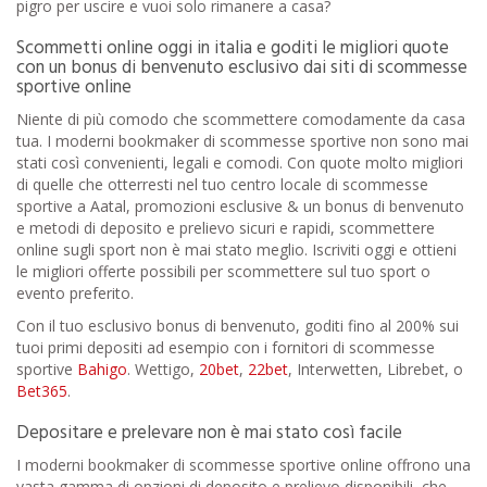
pigro per uscire e vuoi solo rimanere a casa?
Scommetti online oggi in italia e goditi le migliori quote
con un bonus di benvenuto esclusivo dai siti di scommesse
sportive online
Niente di più comodo che scommettere comodamente da casa
tua. I moderni bookmaker di scommesse sportive non sono mai
stati così convenienti, legali e comodi. Con quote molto migliori
di quelle che otterresti nel tuo centro locale di scommesse
sportive a Aatal, promozioni esclusive & un bonus di benvenuto
e metodi di deposito e prelievo sicuri e rapidi, scommettere
online sugli sport non è mai stato meglio. Iscriviti oggi e ottieni
le migliori offerte possibili per scommettere sul tuo sport o
evento preferito.
Con il tuo esclusivo bonus di benvenuto, goditi fino al 200% sui
tuoi primi depositi ad esempio con i fornitori di scommesse
sportive
Bahigo
. Wettigo,
20bet
,
22bet
, Interwetten, Librebet, o
Bet365
.
Depositare e prelevare non è mai stato così facile
I moderni bookmaker di scommesse sportive online offrono una
vasta gamma di opzioni di deposito e prelievo disponibili, che