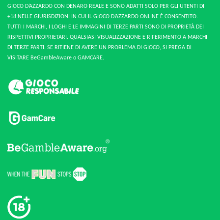
GIOCO D’AZZARDO CON DENARO REALE E SONO ADATTI SOLO PER GLI UTENTI DI
+18 NELLE GIURISDIZIONI IN CUI IL GIOCO D’AZZARDO ONLINE È CONSENTITO.
TUTTI I MARCHI, I LOGHI E LE IMMAGINI DI TERZE PARTI SONO DI PROPRIETÀ DEI
RISPETTIVI PROPRIETARI. QUALSIASI VISUALIZZAZIONE E RIFERIMENTO A MARCHI
DI TERZE PARTI. SE RITIENE DI AVERE UN PROBLEMA DI GIOCO, SI PREGA DI
VISITARE BeGambleAware o GAMCARE.