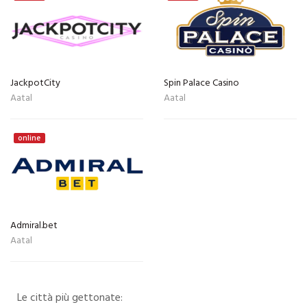
JackpotCity
Spin Palace Casino
Aatal
Aatal
online
Admiral.bet
Aatal
Le città più gettonate: