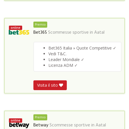
Premio
online
Bet365
Scommesse sportive in
Aatal
Bet365 Italia » Quote Competitive ✓
Vedi T&C.
Leader Mondiale ✓
Licenza ADM ✓
Visita il sito
Premio
online
Betway
Scommesse sportive in
Aatal