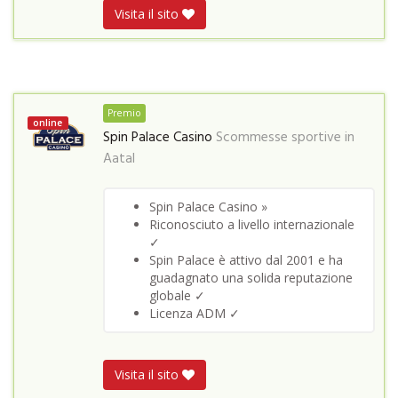
Visita il sito
Premio
online
Spin Palace Casino
Scommesse sportive in
Aatal
Spin Palace Casino »
Riconosciuto a livello internazionale
✓
Spin Palace è attivo dal 2001 e ha
guadagnato una solida reputazione
globale ✓
Licenza ADM ✓
Visita il sito