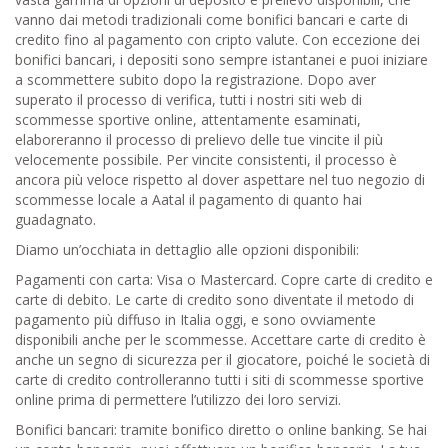
vanno dai metodi tradizionali come bonifici bancari e carte di
credito fino al pagamento con cripto valute. Con eccezione dei
bonifici bancari, i depositi sono sempre istantanei e puoi iniziare
a scommettere subito dopo la registrazione. Dopo aver
superato il processo di verifica, tutti i nostri siti web di
scommesse sportive online, attentamente esaminati,
elaboreranno il processo di prelievo delle tue vincite il più
velocemente possibile. Per vincite consistenti, il processo è
ancora più veloce rispetto al dover aspettare nel tuo negozio di
scommesse locale a Aatal il pagamento di quanto hai
guadagnato.
Diamo un’occhiata in dettaglio alle opzioni disponibili:
Pagamenti con carta: Visa o Mastercard. Copre carte di credito e
carte di debito. Le carte di credito sono diventate il metodo di
pagamento più diffuso in Italia oggi, e sono ovviamente
disponibili anche per le scommesse. Accettare carte di credito è
anche un segno di sicurezza per il giocatore, poiché le società di
carte di credito controlleranno tutti i siti di scommesse sportive
online prima di permettere l’utilizzo dei loro servizi.
Bonifici bancari: tramite bonifico diretto o online banking. Se hai