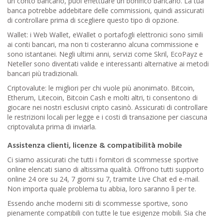
un conto bancario, puoi effettuare un bonifico bancario. La tua
banca potrebbe addebitare delle commissioni, quindi assicurati
di controllare prima di scegliere questo tipo di opzione.
Wallet: i Web Wallet, eWallet o portafogli elettronici sono simili
ai conti bancari, ma non ti costeranno alcuna commissione e
sono istantanei. Negli ultimi anni, servizi come Skril, EcoPayz e
Neteller sono diventati valide e interessanti alternative ai metodi
bancari più tradizionali.
Criptovalute: le migliori per chi vuole più anonimato. Bitcoin,
Etherum, Litecoin, Bitcoin Cash e molti altri, ti consentono di
giocare nei nostri esclusivi cripto casinò. Assicurati di controllare
le restrizioni locali per legge e i costi di transazione per ciascuna
criptovaluta prima di inviarla.
Assistenza clienti, licenze & compatibilità mobile
Ci siamo assicurati che tutti i fornitori di scommesse sportive
online elencati siano di altissima qualità. Offrono tutti supporto
online 24 ore su 24, 7 giorni su 7, tramite Live Chat ed e-mail.
Non importa quale problema tu abbia, loro saranno lì per te.
Essendo anche moderni siti di scommesse sportive, sono
pienamente compatibili con tutte le tue esigenze mobili. Sia che