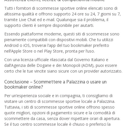
Tutti i fornitori di scommesse sportive online elencati sono di
altissima qualità e offrono supporto 24 ore su 24, 7 giorni su 7,
tramite Live Chat ed e-mail. Qualunque sia il problema, il
supporto clienti è sempre disponibile per aiutarti.
Essendo piattaforme moderne, questi siti di scommesse sono
pienamente compatibili con dispositivi mobili. Che tu utilizzi
Android o iOS, troverai l’app del tuo bookmaker preferito
nell’Apple Store o nel Play Store, pronta per l’uso.
Con una licenza ufficiale rilasciata dal Governo Italiano e
dall’Agenzia delle Dogane e dei Monopoli (ADM), puoi essere
certo che le tue vincite siano sicure con un provider autorizzato.
Conclusione – Scommettere a Palazzina o usare un
bookmaker online?
Per un’esperienza sociale e in compagnia, ti consigliamo di
visitare un centro di scommesse sportive locale a Palazzina.
Tuttavia, i siti di scommesse sportive online offrono spesso
quote migliori, opzioni di pagamento sicure e la comodità di
scommettere da casa, senza dover rispettare orari di apertura.
Se il tuo centro scommesse locale è chiuso o preferisci la