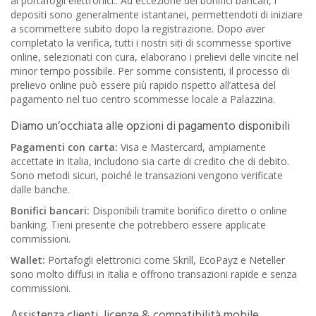
ai portafogli elettronici.. Ad eccezione dei bonifici bancari, i
depositi sono generalmente istantanei, permettendoti di iniziare
a scommettere subito dopo la registrazione. Dopo aver
completato la verifica, tutti i nostri siti di scommesse sportive
online, selezionati con cura, elaborano i prelievi delle vincite nel
minor tempo possibile. Per somme consistenti, il processo di
prelievo online può essere più rapido rispetto all’attesa del
pagamento nel tuo centro scommesse locale a Palazzina.
Diamo un’occhiata alle opzioni di pagamento disponibili
Pagamenti con carta:
Visa e Mastercard, ampiamente
accettate in Italia, includono sia carte di credito che di debito.
Sono metodi sicuri, poiché le transazioni vengono verificate
dalle banche.
Bonifici bancari:
Disponibili tramite bonifico diretto o online
banking. Tieni presente che potrebbero essere applicate
commissioni.
Wallet:
Portafogli elettronici come Skrill, EcoPayz e Neteller
sono molto diffusi in Italia e offrono transazioni rapide e senza
commissioni.
Assistenza clienti, licenze & compatibilità mobile