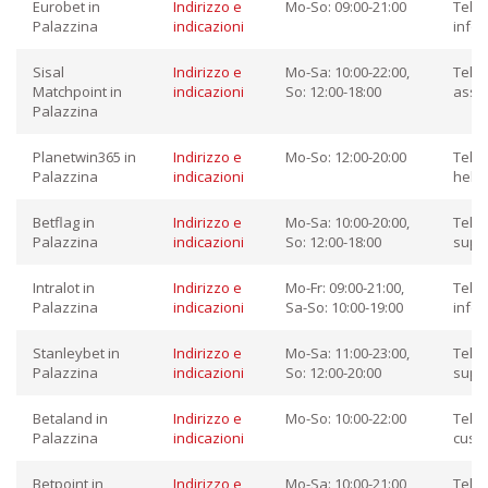
Eurobet in
Indirizzo e
Mo-So: 09:00-21:00
Tel: 
Palazzina
indicazioni
info@
Sisal
Indirizzo e
Mo-Sa: 10:00-22:00,
Tel: 
Matchpoint in
indicazioni
So: 12:00-18:00
assis
Palazzina
Planetwin365 in
Indirizzo e
Mo-So: 12:00-20:00
Tel: 
Palazzina
indicazioni
help
Betflag in
Indirizzo e
Mo-Sa: 10:00-20:00,
Tel: 
Palazzina
indicazioni
So: 12:00-18:00
suppo
Intralot in
Indirizzo e
Mo-Fr: 09:00-21:00,
Tel: 
Palazzina
indicazioni
Sa-So: 10:00-19:00
info@
Stanleybet in
Indirizzo e
Mo-Sa: 11:00-23:00,
Tel: 
Palazzina
indicazioni
So: 12:00-20:00
supp
Betaland in
Indirizzo e
Mo-So: 10:00-22:00
Tel: 
Palazzina
indicazioni
cust
Betpoint in
Indirizzo e
Mo-Sa: 10:00-21:00,
Tel: 