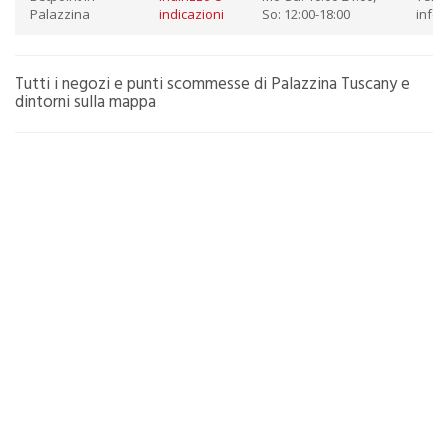
Palazzina
indicazioni
So: 12:00-18:00
info@
Tutti i negozi e punti scommesse di Palazzina Tuscany e
dintorni sulla mappa