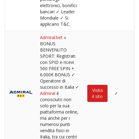
elettronici, bonifici
bancari ✓ Leader
Mondiale ✓ Si
applicano T&C.
Admiral.bet
»
BONUS
BENVENUTO
SPORT: Registrati
con SPID e ricevi
500 FREE SPIN +
6.000€ BONUS ✓
Operatore di
successo in Italia ✓
Visita
Admiral
è
✓
il sito
conosciuto non
solo per la sua
piattaforma online,
ma anche per i
numerosi punti
vendita fisici in
Italia, tra cui centri