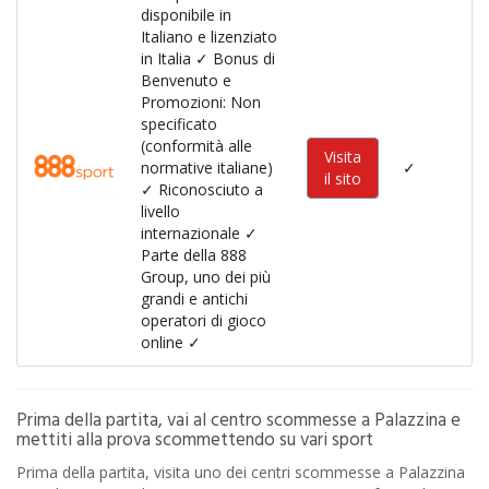
disponibile in
Italiano e lizenziato
in Italia ✓ Bonus di
Benvenuto e
Promozioni: Non
specificato
(conformità alle
Visita
normative italiane)
✓
il sito
✓ Riconosciuto a
livello
internazionale ✓
Parte della 888
Group, uno dei più
grandi e antichi
operatori di gioco
online ✓
Prima della partita, vai al centro scommesse a Palazzina e
mettiti alla prova scommettendo su vari sport
Prima della partita, visita uno dei centri scommesse a Palazzina