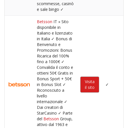
scommesse, casinò
e sale bingo ✓
Betsson
IT » Sito
disponibile in
Italiano e lizenziato
in Italia ✓ Bonus di
Benvenuto e
Promozioni: Bonus
Ricarica del 100%
fino a 1000€ ✓
Convalida il conto e
ottieni 50€ Gratis in
Bonus Sport + 50€
Visita
in Bonus Slot ✓
✓
il sito
Riconosciuto a
livello
internazionale ✓
Dai creatori di
StarCasino ✓ Parte
del
Betsson
Group,
attivo dal 1963 e