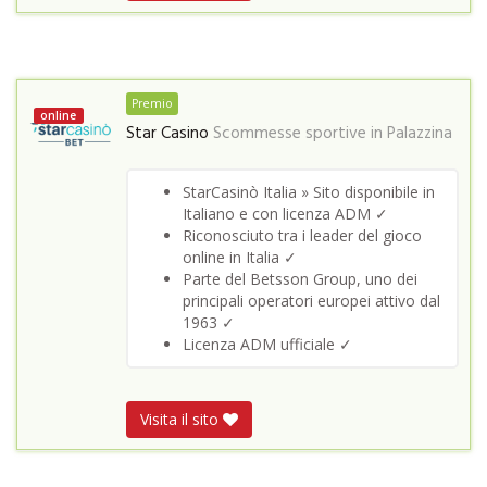
Premio
online
Star Casino
Scommesse sportive in
Palazzina
StarCasinò Italia » Sito disponibile in
Italiano e con licenza ADM ✓
Riconosciuto tra i leader del gioco
online in Italia ✓
Parte del Betsson Group, uno dei
principali operatori europei attivo dal
1963 ✓
Licenza ADM ufficiale ✓
Visita il sito