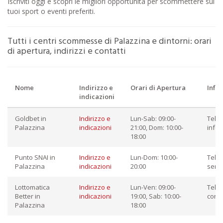
Iscriviti oggi e scopri le migliori opportunità per scommettere sui
tuoi sport o eventi preferiti.
Tutti i centri scommesse di Palazzina e dintorni: orari
di apertura, indirizzi e contatti
Nome
Indirizzo e
Orari di Apertura
Info
indicazioni
Goldbet in
Indirizzo e
Lun-Sab: 09:00-
Tel: 
Palazzina
indicazioni
21:00, Dom: 10:00-
info@
18:00
Punto SNAI in
Indirizzo e
Lun-Dom: 10:00-
Tel: 
Palazzina
indicazioni
20:00
servi
Lottomatica
Indirizzo e
Lun-Ven: 09:00-
Tel: 
Better in
indicazioni
19:00, Sab: 10:00-
conta
Palazzina
18:00