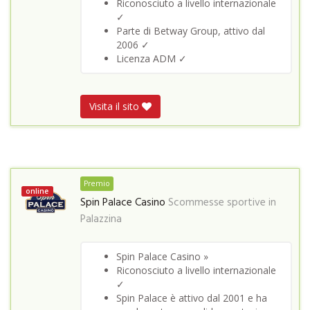
Riconosciuto a livello internazionale
✓
Parte di Betway Group, attivo dal
2006 ✓
Licenza ADM ✓
Visita il sito
Premio
online
Spin Palace Casino
Scommesse sportive in
Palazzina
Spin Palace Casino »
Riconosciuto a livello internazionale
✓
Spin Palace è attivo dal 2001 e ha