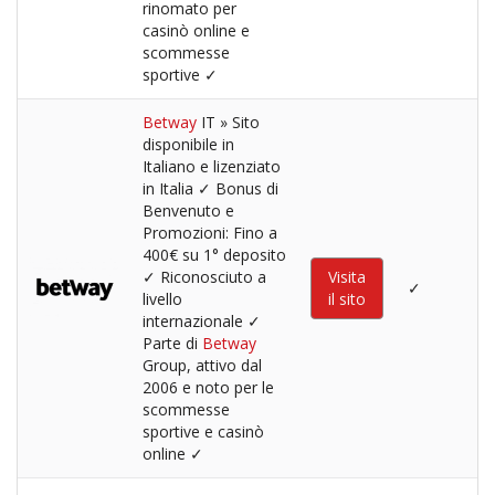
rinomato per
casinò online e
scommesse
sportive ✓
Betway
IT » Sito
disponibile in
Italiano e lizenziato
in Italia ✓ Bonus di
Benvenuto e
Promozioni: Fino a
400€ su 1° deposito
✓ Riconosciuto a
Visita
✓
livello
il sito
internazionale ✓
Parte di
Betway
Group, attivo dal
2006 e noto per le
scommesse
sportive e casinò
online ✓