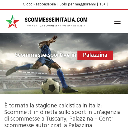
Skip
| Gioco Responsabile | Solo per maggiorenni | 18+ |
to
main
content
Toggl
navig
Scommesse sportive in
Palazzina
È tornata la stagione calcistica in Italia:
Scommetti in diretta sullo sport in un’agenzia
di scommesse a Tuscany, Palazzina – Centri
scommesse autorizzati a Palazzina