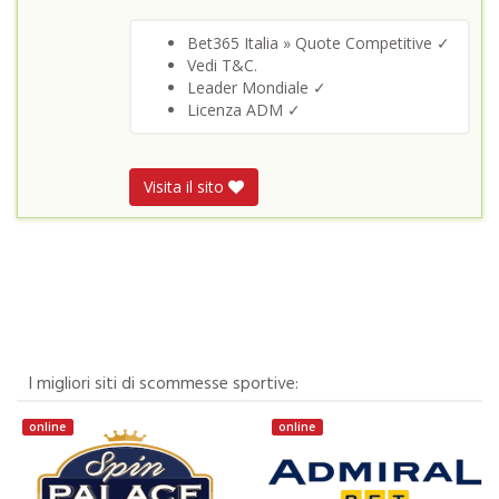
Bet365 Italia » Quote Competitive ✓
Vedi T&C.
Leader Mondiale ✓
Licenza ADM ✓
Visita il sito
I migliori siti di scommesse sportive:
online
online