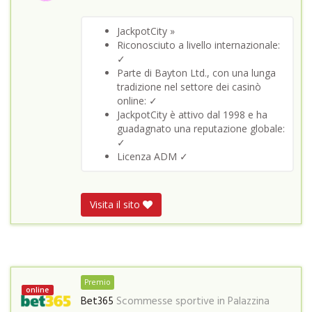
JackpotCity »
Riconosciuto a livello internazionale:
✓
Parte di Bayton Ltd., con una lunga
tradizione nel settore dei casinò
online: ✓
JackpotCity è attivo dal 1998 e ha
guadagnato una reputazione globale:
✓
Licenza ADM ✓
Visita il sito
Premio
online
Bet365
Scommesse sportive in
Palazzina