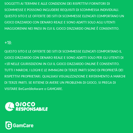
SOGGETTI AI TERMINI E ALLE CONDIZIONI DEI RISPETTIVI FORNITORI DI
SCOMMESSE E POSSONO INCLUDERE REQUISITI DI SCOMMESSA INDIVIDUALI.
QUESTO SITO E LE OFFERTE DEI SITI DI SCOMMESSE ELENCATI COMPORTANO UN
GIOCO D’AZZARDO CON DENARO REALE E SONO ADATTI SOLO AGLI UTENTI
MAGGIORENNI NEI PAESI IN CUI IL GIOCO D’AZZARDO ONLINE È CONSENTITO.
+18:
QUESTO SITO E LE OFFERTE DEI SITI DI SCOMMESSE ELENCATI COMPORTANO IL
GIOCO D’AZZARDO CON DENARO REALE E SONO ADATTI SOLO PER GLI UTENTI DI
+18 NELLE GIURISDIZIONI IN CUI IL GIOCO D’AZZARDO ONLINE È CONSENTITO.
TUTTI I MARCHI, I LOGHI E LE IMMAGINI DI TERZE PARTI SONO DI PROPRIETÀ DEI
RISPETTIVI PROPRIETARI. QUALSIASI VISUALIZZAZIONE E RIFERIMENTO A MARCHI
DI TERZE PARTI. SE RITIENE DI AVERE UN PROBLEMA DI GIOCO, SI PREGA DI
VISITARE BeGambleAware o GAMCARE.