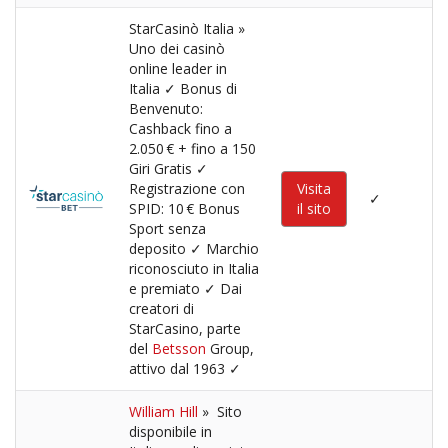
StarCasinò Italia »
Uno dei casinò
online leader in
Italia ✓ Bonus di
Benvenuto:
Cashback fino a
2.050 € + fino a 150
Giri Gratis ✓
Registrazione con
Visita
✓
SPID: 10 € Bonus
il sito
Sport senza
deposito ✓ Marchio
riconosciuto in Italia
e premiato ✓ Dai
creatori di
StarCasino, parte
del
Betsson
Group,
attivo dal 1963 ✓
William Hill
» Sito
disponibile in