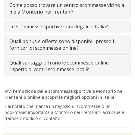
Come posso trovare un centro scommesse vicino a
me a Montorio nei Frentani?
Le scommesse sportive sono legali in Italia?
Quali bonus e offerte sono disponibili presso i
fornitori di scommesse online?
Quali vantaggi offrono le scommesse online
rispetto ai centri scommesse locali?
Vivi l’emozione delle scommesse sportive a Montorio nei
Frentani o online e scopri le migliori opzioni in Italia!
Hai notato che manca un negozio di scommesse o un
bookmaker importante a Montorio nei Frentani? Facci sapere
tramite il modulo di contatto!