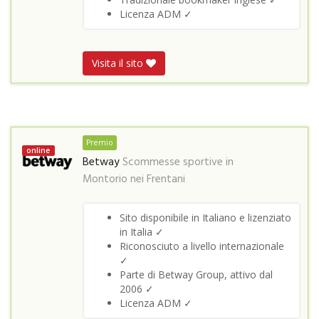
Licenza ADM ✓
Visita il sito
Premio
online
Betway
Scommesse sportive in
Montorio nei Frentani
Sito disponibile in Italiano e lizenziato
in Italia ✓
Riconosciuto a livello internazionale
✓
Parte di Betway Group, attivo dal
2006 ✓
Licenza ADM ✓