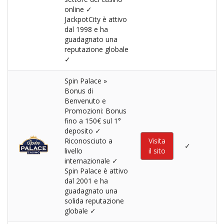
online ✓
JackpotCity è attivo
dal 1998 e ha
guadagnato una
reputazione globale
✓
Spin Palace »
Bonus di
Benvenuto e
Promozioni: Bonus
fino a 150€ sul 1°
deposito ✓
Riconosciuto a
Visita
✓
livello
il sito
internazionale ✓
Spin Palace è attivo
dal 2001 e ha
guadagnato una
solida reputazione
globale ✓