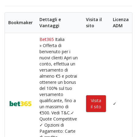
Dettagli e
Visita il
Licenza
Bookmaker
Vantaggi
sito
ADM
Bet365
Italia
» Offerta di
benvenuto per i
nuovi clienti Apri un
conto, effettua un
versamento di
almeno €5 e potrai
ottenere un bonus
del 100% sul tuo
versamento
qualificante, fino a
Visita
✓
un massimo di
il sito
€500. Vedi T&C.✓
Quote Competitive
✓ Opzioni di
Pagamento: Carte