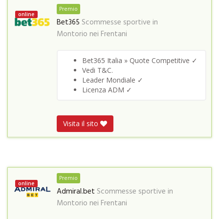
Premio
online
Bet365
Scommesse sportive in
Montorio nei Frentani
Bet365 Italia » Quote Competitive ✓
Vedi T&C.
Leader Mondiale ✓
Licenza ADM ✓
Visita il sito
Premio
online
Admiral.bet
Scommesse sportive in
Montorio nei Frentani