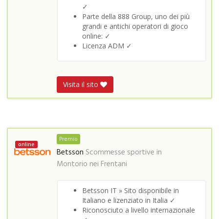
✓
Parte della 888 Group, uno dei più
grandi e antichi operatori di gioco
online: ✓
Licenza ADM ✓
Visita il sito
Premio
online
Betsson
Scommesse sportive in
Montorio nei Frentani
Betsson IT » Sito disponibile in
Italiano e lizenziato in Italia ✓
Riconosciuto a livello internazionale