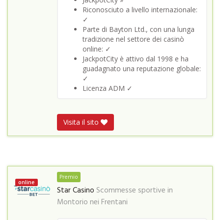
Riconosciuto a livello internazionale:
✓
Parte di Bayton Ltd., con una lunga
tradizione nel settore dei casinò
online: ✓
JackpotCity è attivo dal 1998 e ha
guadagnato una reputazione globale:
✓
Licenza ADM ✓
Visita il sito
Premio
online
Star Casino
Scommesse sportive in
Montorio nei Frentani