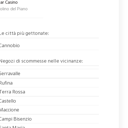
ar Casino
lino del Piano
Le città più gettonate:
Cannobio
Negozi di scommesse nelle vicinanze:
Serravalle
Rufina
Terra Rossa
Castello
Maccione
Campi Bisenzio
Santa Maria