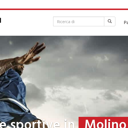
|
Pa
 sportive in
Molino