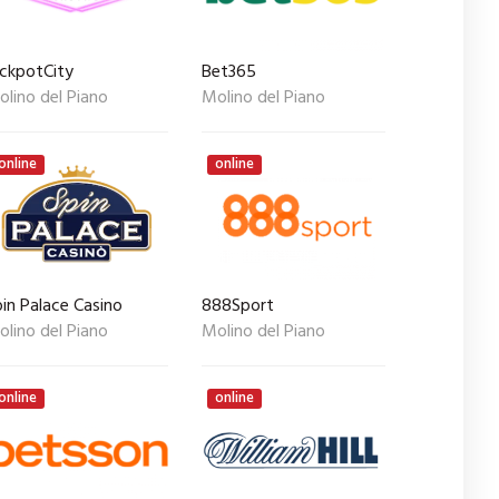
ackpotCity
Bet365
lino del Piano
Molino del Piano
online
online
in Palace Casino
888Sport
lino del Piano
Molino del Piano
online
online