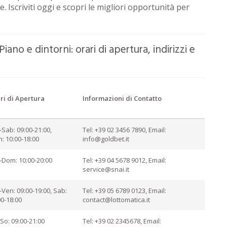
. Iscriviti oggi e scopri le migliori opportunità per
ano e dintorni: orari di apertura, indirizzi e
ri di Apertura
Informazioni di Contatto
-Sab: 09:00-21:00,
Tel: +39 02 3456 7890, Email:
: 10:00-18:00
info@goldbet.it
-Dom: 10:00-20:00
Tel: +39 04 5678 9012, Email:
service@snai.it
-Ven: 09:00-19:00, Sab:
Tel: +39 05 6789 0123, Email:
00-18:00
contact@lottomatica.it
So: 09:00-21:00
Tel: +39 02 2345678, Email: