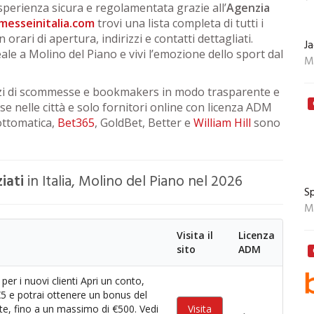
perienza sicura e regolamentata grazie all’
Agenzia
esseinitalia.com
trovi una lista completa di tutti i
orari di apertura, indirizzi e contatti dettagliati.
J
le a Molino del Piano e vivi l’emozione dello sport dal
Mo
ozi di scommesse e bookmakers in modo trasparente e
e nelle città e solo fornitori online con licenza ADM
Lottomatica,
Bet365
, GoldBet, Better e
William Hill
sono
ziati
in Italia, Molino del Piano nel 2026
Sp
Mo
Visita il
Licenza
sito
ADM
per i nuovi clienti Apri un conto,
5 e potrai ottenere un bonus del
te, fino a un massimo di €500. Vedi
Visita