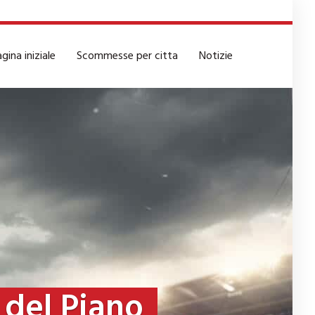
gina iniziale
Scommesse per citta
Notizie
 del Piano