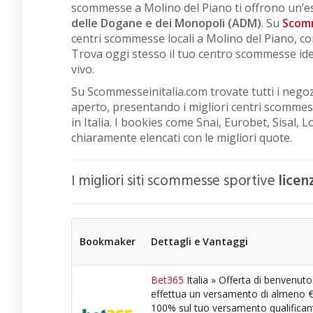
scommesse a Molino del Piano ti offrono un’es
delle Dogane e dei Monopoli (ADM)
. Su
Scomm
centri scommesse locali a Molino del Piano, con 
Trova oggi stesso il tuo centro scommesse idea
vivo.
Su Scommesseinitalia.com trovate tutti i neg
aperto, presentando i migliori centri scommess
in Italia. I bookies come Snai, Eurobet, Sisal, 
chiaramente elencati con le migliori quote.
I migliori siti scommesse sportive
licen
Bookmaker
Dettagli e Vantaggi
Bet365
Italia » Offerta di benvenuto 
effettua un versamento di almeno €
100% sul tuo versamento qualifican