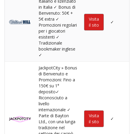
Italiano e lizenziato
in Italia ✓ Bonus di
Benvenuto: 50€ +
5€ extra ✓
Visita
✓
Promozioni regolari
il sito
per i giocatori
esistenti ✓
Tradizionale
bookmaker inglese
✓
JackpotCity » Bonus
di Benvenuto e
Promozioni: Fino a
150€ su 1°
deposito✓
Riconosciuto a
livello
internazionale ✓
Parte di Bayton
Visita
✓
Ltd., con una lunga
il sito
tradizione nel
settore dei casinò