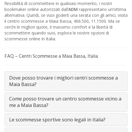
flessibilità di scommettere in qualsiasi momento, i nostri
bookmaker online autorizzati dall’
ADM
rappresentano un’ottima
alternativa. Quindi, se vuoi goderti una serata con gli amici, visita
il centro scommesse a Maia Bassa, 466.500, 11.1500. Ma se
cerchi le migliori quote, il massimo comfort e la libertà di
scommettere quando vuoi, esplora le nostre opzioni di
scommesse online in Italia.
FAQ – Centri Scommesse a Maia Bassa, Italia
Dove posso trovare i migliori centri scommesse a
Maia Bassa?
Come posso trovare un centro scommesse vicino a
me a Maia Bassa?
Le scommesse sportive sono legali in Italia?