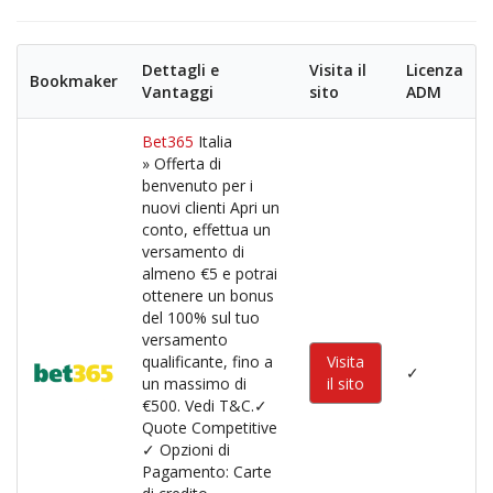
Dettagli e
Visita il
Licenza
Bookmaker
Vantaggi
sito
ADM
Bet365
Italia
» Offerta di
benvenuto per i
nuovi clienti Apri un
conto, effettua un
versamento di
almeno €5 e potrai
ottenere un bonus
del 100% sul tuo
versamento
qualificante, fino a
Visita
✓
un massimo di
il sito
€500. Vedi T&C.✓
Quote Competitive
✓ Opzioni di
Pagamento: Carte