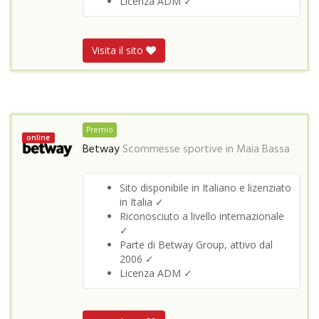
Licenza ADM ✓
Visita il sito
Premio
online
Betway
Scommesse sportive in
Maia Bassa
Sito disponibile in Italiano e lizenziato
in Italia ✓
Riconosciuto a livello internazionale
✓
Parte di Betway Group, attivo dal
2006 ✓
Licenza ADM ✓