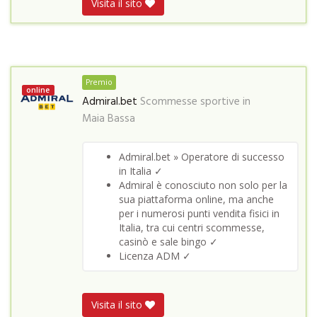
Visita il sito
Premio
online
Admiral.bet
Scommesse sportive in
Maia Bassa
Admiral.bet » Operatore di successo
in Italia ✓
Admiral è conosciuto non solo per la
sua piattaforma online, ma anche
per i numerosi punti vendita fisici in
Italia, tra cui centri scommesse,
casinò e sale bingo ✓
Licenza ADM ✓
Visita il sito