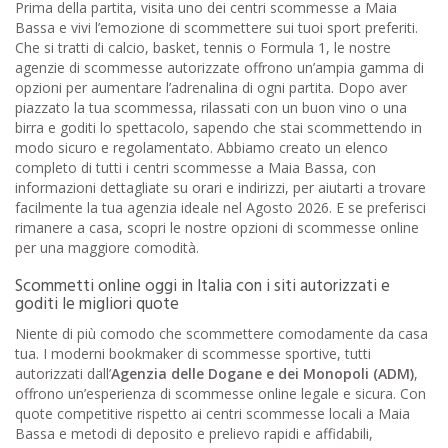
Prima della partita, visita uno dei centri scommesse a Maia
Bassa e vivi l’emozione di scommettere sui tuoi sport preferiti.
Che si tratti di calcio, basket, tennis o Formula 1, le nostre
agenzie di scommesse autorizzate offrono un’ampia gamma di
opzioni per aumentare l’adrenalina di ogni partita. Dopo aver
piazzato la tua scommessa, rilassati con un buon vino o una
birra e goditi lo spettacolo, sapendo che stai scommettendo in
modo sicuro e regolamentato. Abbiamo creato un elenco
completo di tutti i centri scommesse a Maia Bassa, con
informazioni dettagliate su orari e indirizzi, per aiutarti a trovare
facilmente la tua agenzia ideale nel Agosto 2026. E se preferisci
rimanere a casa, scopri le nostre opzioni di scommesse online
per una maggiore comodità.
Scommetti online oggi in Italia con i siti autorizzati e
goditi le migliori quote
Niente di più comodo che scommettere comodamente da casa
tua. I moderni bookmaker di scommesse sportive, tutti
autorizzati dall’
Agenzia delle Dogane e dei Monopoli (ADM)
,
offrono un’esperienza di scommesse online legale e sicura. Con
quote competitive rispetto ai centri scommesse locali a Maia
Bassa e metodi di deposito e prelievo rapidi e affidabili,