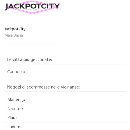
JackpotCity
Maia Bassa
Le città più gettonate:
Cannobio
Negozi di scommesse nelle vicinanze:
Marlengo
Naturno
Plaus
Ladurnes