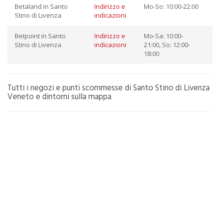
Betaland in Santo
Indirizzo e
Mo-So: 10:00-22:00
Te
Stino di Livenza
indicazioni
cu
Betpoint in Santo
Indirizzo e
Mo-Sa: 10:00-
Te
Stino di Livenza
indicazioni
21:00, So: 12:00-
in
18:00
Tutti i negozi e punti scommesse di Santo Stino di Livenza
Veneto e dintorni sulla mappa