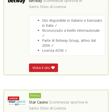
Betway
Scommesse sportive in
Santo Stino di Livenza
Sito disponibile in Italiano e lizenziato
in Italia ✓
Riconosciuto a livello internazionale
✓
Parte di Betway Group, attivo dal
2006 ✓
Licenza ADM ✓
Visita il sito
Premio
online
Star Casino
Scommesse sportive in
Santo Stino di Livenza