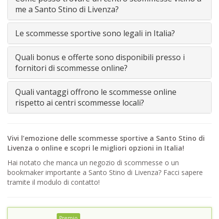
me a Santo Stino di Livenza?
Le scommesse sportive sono legali in Italia?
Quali bonus e offerte sono disponibili presso i
fornitori di scommesse online?
Quali vantaggi offrono le scommesse online
rispetto ai centri scommesse locali?
Vivi l’emozione delle scommesse sportive a Santo Stino di
Livenza o online e scopri le migliori opzioni in Italia!
Hai notato che manca un negozio di scommesse o un
bookmaker importante a Santo Stino di Livenza? Facci sapere
tramite il modulo di contatto!
Premio