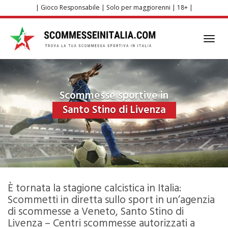
Skip
| Gioco Responsabile | Solo per maggiorenni | 18+ |
to
main
content
Toggl
navig
Scommesse sportive in
Santo Stino di Livenza
È tornata la stagione calcistica in Italia:
Scommetti in diretta sullo sport in un’agenzia
di scommesse a Veneto, Santo Stino di
Livenza – Centri scommesse autorizzati a