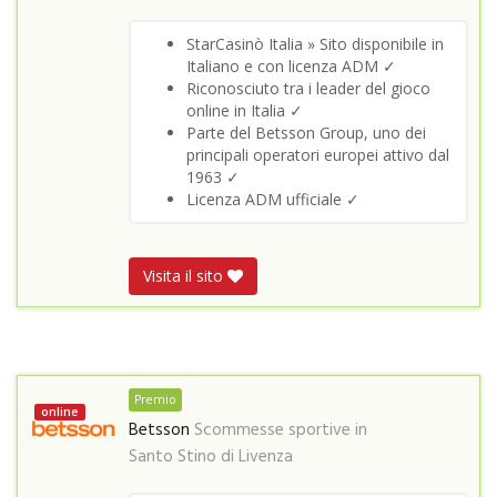
StarCasinò Italia » Sito disponibile in
Italiano e con licenza ADM ✓
Riconosciuto tra i leader del gioco
online in Italia ✓
Parte del Betsson Group, uno dei
principali operatori europei attivo dal
1963 ✓
Licenza ADM ufficiale ✓
Visita il sito
Premio
online
Betsson
Scommesse sportive in
Santo Stino di Livenza