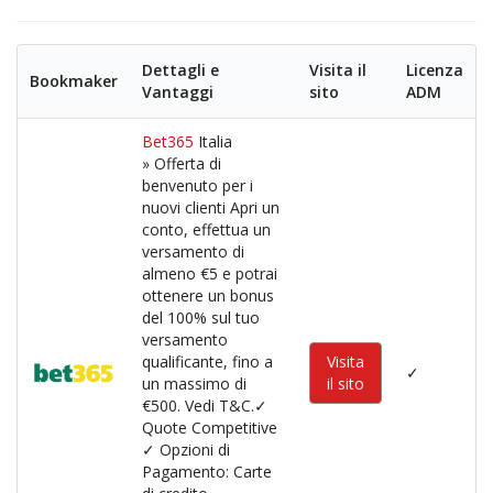
Dettagli e
Visita il
Licenza
Bookmaker
Vantaggi
sito
ADM
Bet365
Italia
» Offerta di
benvenuto per i
nuovi clienti Apri un
conto, effettua un
versamento di
almeno €5 e potrai
ottenere un bonus
del 100% sul tuo
versamento
qualificante, fino a
Visita
✓
un massimo di
il sito
€500. Vedi T&C.✓
Quote Competitive
✓ Opzioni di
Pagamento: Carte