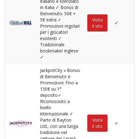
Italiano e lizenziato
in Italia ✓ Bonus di
Benvenuto: 50€ +
5€ extra ✓
Visita
✓
Promozioni regolari
il sito
per i giocatori
esistenti ✓
Tradizionale
bookmaker inglese
✓
JackpotCity » Bonus
di Benvenuto e
Promozioni: Fino a
150€ su 1°
deposito✓
Riconosciuto a
livello
internazionale ✓
Parte di Bayton
Visita
✓
Ltd., con una lunga
il sito
tradizione nel
settore dei casinò