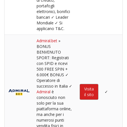
di credito,
portafogli
elettronici, bonifici
bancari ✓ Leader
Mondiale ✓ Si
applicano T&C.
Admiral.bet
»
BONUS
BENVENUTO
SPORT: Registrati
con SPID e ricevi
500 FREE SPIN +
6.000€ BONUS ✓
Operatore di
successo in Italia ✓
Visita
Admiral
è
✓
il sito
conosciuto non
solo per la sua
piattaforma online,
ma anche per i
numerosi punti
vendita fisici in