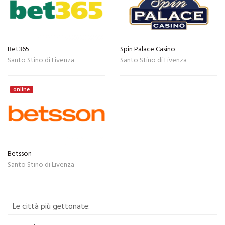
Bet365
Spin Palace Casino
Santo Stino di Livenza
Santo Stino di Livenza
online
Betsson
Santo Stino di Livenza
Le città più gettonate: