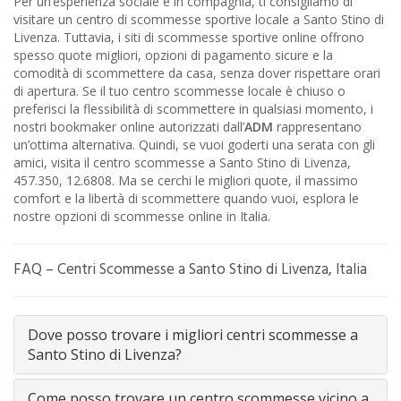
Per un’esperienza sociale e in compagnia, ti consigliamo di
visitare un centro di scommesse sportive locale a Santo Stino di
Livenza. Tuttavia, i siti di scommesse sportive online offrono
spesso quote migliori, opzioni di pagamento sicure e la
comodità di scommettere da casa, senza dover rispettare orari
di apertura. Se il tuo centro scommesse locale è chiuso o
preferisci la flessibilità di scommettere in qualsiasi momento, i
nostri bookmaker online autorizzati dall’
ADM
rappresentano
un’ottima alternativa. Quindi, se vuoi goderti una serata con gli
amici, visita il centro scommesse a Santo Stino di Livenza,
457.350, 12.6808. Ma se cerchi le migliori quote, il massimo
comfort e la libertà di scommettere quando vuoi, esplora le
nostre opzioni di scommesse online in Italia.
FAQ – Centri Scommesse a Santo Stino di Livenza, Italia
Dove posso trovare i migliori centri scommesse a
Santo Stino di Livenza?
Come posso trovare un centro scommesse vicino a