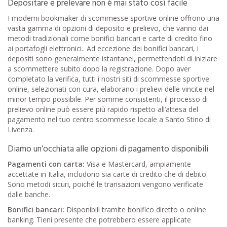
Depositare e prelevare non è mai stato così facile
I moderni bookmaker di scommesse sportive online offrono una
vasta gamma di opzioni di deposito e prelievo, che vanno dai
metodi tradizionali come bonifici bancari e carte di credito fino
ai portafogli elettronici.. Ad eccezione dei bonifici bancari, i
depositi sono generalmente istantanei, permettendoti di iniziare
a scommettere subito dopo la registrazione. Dopo aver
completato la verifica, tutti i nostri siti di scommesse sportive
online, selezionati con cura, elaborano i prelievi delle vincite nel
minor tempo possibile. Per somme consistenti, il processo di
prelievo online può essere più rapido rispetto all’attesa del
pagamento nel tuo centro scommesse locale a Santo Stino di
Livenza.
Diamo un’occhiata alle opzioni di pagamento disponibili
Pagamenti con carta:
Visa e Mastercard, ampiamente
accettate in Italia, includono sia carte di credito che di debito.
Sono metodi sicuri, poiché le transazioni vengono verificate
dalle banche.
Bonifici bancari:
Disponibili tramite bonifico diretto o online
banking. Tieni presente che potrebbero essere applicate