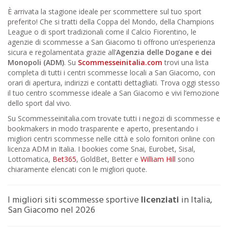
È arrivata la stagione ideale per scommettere sul tuo sport
preferito! Che si tratti della Coppa del Mondo, della Champions
League o di sport tradizionali come il Calcio Fiorentino, le
agenzie di scommesse a San Giacomo ti offrono un’esperienza
sicura e regolamentata grazie all’
Agenzia delle Dogane e dei
Monopoli (ADM)
. Su
Scommesseinitalia.com
trovi una lista
completa di tutti i centri scommesse locali a San Giacomo, con
orari di apertura, indirizzi e contatti dettagliati. Trova oggi stesso
il tuo centro scommesse ideale a San Giacomo e vivi l’emozione
dello sport dal vivo.
Su Scommesseinitalia.com trovate tutti i negozi di scommesse e
bookmakers in modo trasparente e aperto, presentando i
migliori centri scommesse nelle città e solo fornitori online con
licenza ADM in Italia. I bookies come Snai, Eurobet, Sisal,
Lottomatica,
Bet365
, GoldBet, Better e
William Hill
sono
chiaramente elencati con le migliori quote.
I migliori siti scommesse sportive
licenziati
in Italia,
San Giacomo nel 2026