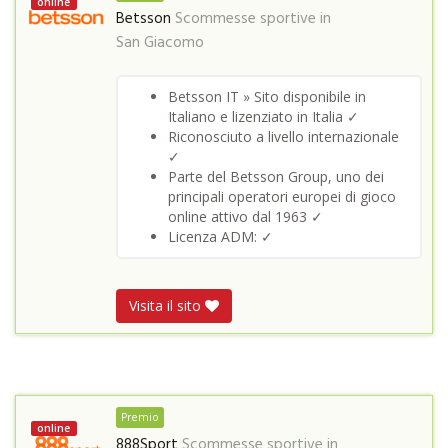
online
Betsson
Scommesse sportive in
San Giacomo
Betsson IT » Sito disponibile in
Italiano e lizenziato in Italia ✓
Riconosciuto a livello internazionale
✓
Parte del Betsson Group, uno dei
principali operatori europei di gioco
online attivo dal 1963 ✓
Licenza ADM: ✓
Visita il sito
Premio
online
888Sport
Scommesse sportive in