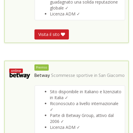
guadagnato una solida reputazione
globale ✓
Licenza ADM ✓
Visita il sito
Premio
online
Betway
Scommesse sportive in
San Giacomo
Sito disponibile in Italiano e lizenziato
in Italia ✓
Riconosciuto a livello internazionale
✓
Parte di Betway Group, attivo dal
2006 ✓
Licenza ADM ✓