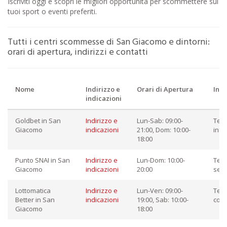
Iscriviti oggi e scopri le migliori opportunità per scommettere sui
tuoi sport o eventi preferiti.
Tutti i centri scommesse di San Giacomo e dintorni:
orari di apertura, indirizzi e contatti
Nome
Indirizzo e
Orari di Apertura
Info
indicazioni
Goldbet in San
Indirizzo e
Lun-Sab: 09:00-
Tel:
Giacomo
indicazioni
21:00, Dom: 10:00-
info
18:00
Punto SNAI in San
Indirizzo e
Lun-Dom: 10:00-
Tel:
Giacomo
indicazioni
20:00
serv
Lottomatica
Indirizzo e
Lun-Ven: 09:00-
Tel:
Better in San
indicazioni
19:00, Sab: 10:00-
cont
Giacomo
18:00