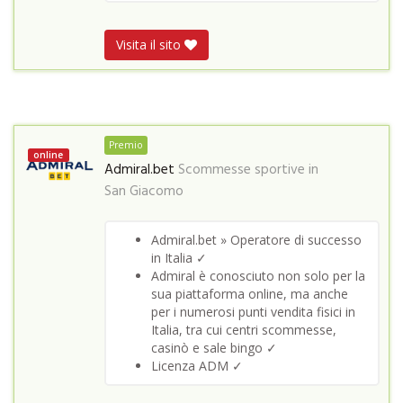
Visita il sito
Premio
online
Admiral.bet
Scommesse sportive in
San Giacomo
Admiral.bet » Operatore di successo
in Italia ✓
Admiral è conosciuto non solo per la
sua piattaforma online, ma anche
per i numerosi punti vendita fisici in
Italia, tra cui centri scommesse,
casinò e sale bingo ✓
Licenza ADM ✓