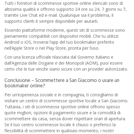
Tutti i fornitori di scommesse sportive online elencati sono di
altissima qualità e offrono supporto 24 ore su 24, 7 giorni su 7,
tramite Live Chat ed e-mail. Qualunque sia il problema, il
supporto clienti è sempre disponibile per aiutarti.
Essendo piattaforme moderne, questi siti di scommesse sono
pienamente compatibili con dispositivi mobili. Che tu utilizzi
Android o iOS, troverai l’app del tuo bookmaker preferito
nell’Apple Store o nel Play Store, pronta per l’uso.
Con una licenza ufficiale rilasciata dal Governo Italiano e
dall’Agenzia delle Dogane e dei Monopoli (ADM), puoi essere
certo che le tue vincite siano sicure con un provider autorizzato.
Conclusione – Scommettere a San Giacomo o usare un
bookmaker online?
Per un’esperienza sociale e in compagnia, ti consigliamo di
visitare un centro di scommesse sportive locale a San Giacomo.
Tuttavia, i siti di scommesse sportive online offrono spesso
quote migliori, opzioni di pagamento sicure e la comodità di
scommettere da casa, senza dover rispettare orari di apertura.
Se il tuo centro scommesse locale è chiuso o preferisci la
flessibilità di scommettere in qualsiasi momento, i nostri