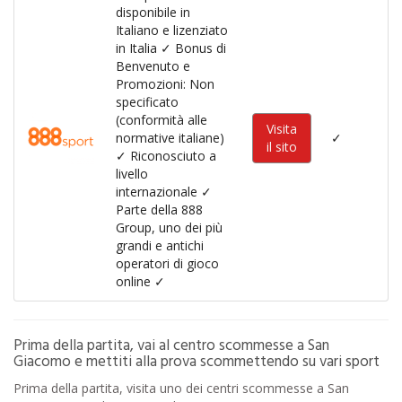
disponibile in
Italiano e lizenziato
in Italia ✓ Bonus di
Benvenuto e
Promozioni: Non
specificato
(conformità alle
Visita
normative italiane)
✓
il sito
✓ Riconosciuto a
livello
internazionale ✓
Parte della 888
Group, uno dei più
grandi e antichi
operatori di gioco
online ✓
Prima della partita, vai al centro scommesse a San
Giacomo e mettiti alla prova scommettendo su vari sport
Prima della partita, visita uno dei centri scommesse a San