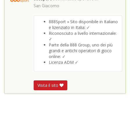
San Giacomo
888Sport » Sito disponibile in Italiano
e lizenziato in Italia: ✓
Riconosciuto a livello internazionale:
✓
Parte della 888 Group, uno dei più
grandi e antichi operatori di gioco
online: ✓
Licenza ADM ✓
Visita il sito