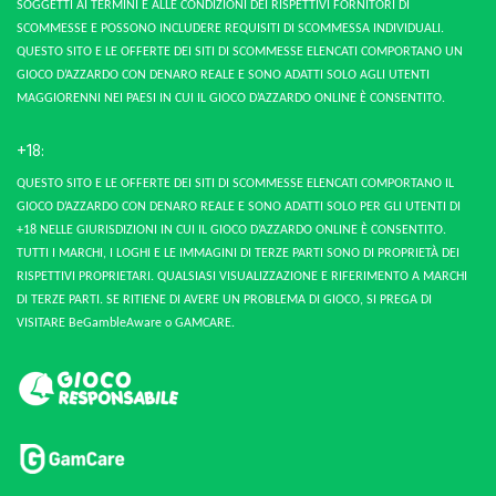
SOGGETTI AI TERMINI E ALLE CONDIZIONI DEI RISPETTIVI FORNITORI DI
SCOMMESSE E POSSONO INCLUDERE REQUISITI DI SCOMMESSA INDIVIDUALI.
QUESTO SITO E LE OFFERTE DEI SITI DI SCOMMESSE ELENCATI COMPORTANO UN
GIOCO D’AZZARDO CON DENARO REALE E SONO ADATTI SOLO AGLI UTENTI
MAGGIORENNI NEI PAESI IN CUI IL GIOCO D’AZZARDO ONLINE È CONSENTITO.
+18:
QUESTO SITO E LE OFFERTE DEI SITI DI SCOMMESSE ELENCATI COMPORTANO IL
GIOCO D’AZZARDO CON DENARO REALE E SONO ADATTI SOLO PER GLI UTENTI DI
+18 NELLE GIURISDIZIONI IN CUI IL GIOCO D’AZZARDO ONLINE È CONSENTITO.
TUTTI I MARCHI, I LOGHI E LE IMMAGINI DI TERZE PARTI SONO DI PROPRIETÀ DEI
RISPETTIVI PROPRIETARI. QUALSIASI VISUALIZZAZIONE E RIFERIMENTO A MARCHI
DI TERZE PARTI. SE RITIENE DI AVERE UN PROBLEMA DI GIOCO, SI PREGA DI
VISITARE BeGambleAware o GAMCARE.