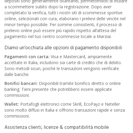
depositi sono generalmente istantanei, permettendoti di iniziare
a scommettere subito dopo la registrazione. Dopo aver
completato la verifica, tutti i nostri siti di scommesse sportive
online, selezionati con cura, elaborano i prelievi delle vincite nel
minor tempo possibile. Per somme consistenti, il processo di
prelievo online può essere più rapido rispetto all’attesa del
pagamento nel tuo centro scommesse locale a Marziai.
Diamo un’occhiata alle opzioni di pagamento disponibili
Pagamenti con carta:
Visa e Mastercard, ampiamente
accettate in Italia, includono sia carte di credito che di debito.
Sono metodi sicuri, poiché le transazioni vengono verificate
dalle banche.
Bonifici bancari:
Disponibili tramite bonifico diretto o online
banking. Tieni presente che potrebbero essere applicate
commissioni.
Wallet:
Portafogli elettronici come Skrill, EcoPayz e Neteller
sono molto diffusi in Italia e offrono transazioni rapide e senza
commissioni.
Assistenza clienti, licenze & compatibilità mobile