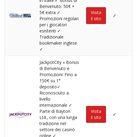
in Italia ✓ Bonus di
Benvenuto: 50€ +
5€ extra ✓
Visita
✓
Promozioni regolari
il sito
per i giocatori
esistenti ✓
Tradizionale
bookmaker inglese
✓
JackpotCity » Bonus
di Benvenuto e
Promozioni: Fino a
150€ su 1°
deposito✓
Riconosciuto a
livello
internazionale ✓
Parte di Bayton
Visita
✓
Ltd., con una lunga
il sito
tradizione nel
settore dei casinò
online ✓