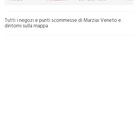
Tutti i negozi e punti scommesse di Marziai Veneto e
dintorni sulla mappa