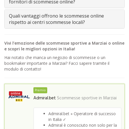
fornitori di scommesse online?
Quali vantaggi offrono le scommesse online
rispetto ai centri scommesse locali?
Vivi l’emozione delle scommesse sportive a Marziai o online
e scopri le migliori opzioni in Italia!
Hai notato che manca un negozio di scommesse o un
bookmaker importante a Marziai? Facci sapere tramite il
modulo di contatto!
Premio
online
Admiral.bet
Scommesse sportive in
Marziai
Admiral.bet » Operatore di successo
in Italia ✓
Admiral è conosciuto non solo per la