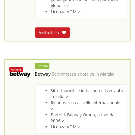
globale ✓
Licenza ADM ✓
Visita il sito
Premio
online
Betway
Scommesse sportive in
Marziai
Sito disponibile in Italiano e lizenziato
in Italia ✓
Riconosciuto a livello internazionale
✓
Parte di Betway Group, attivo dal
2006 ✓
Licenza ADM ✓