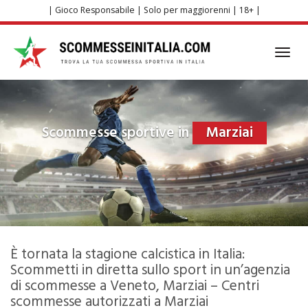
Skip
| Gioco Responsabile | Solo per maggiorenni | 18+ |
to
main
content
Toggl
navig
Scommesse sportive in
Marziai
È tornata la stagione calcistica in Italia:
Scommetti in diretta sullo sport in un’agenzia
di scommesse a Veneto, Marziai – Centri
scommesse autorizzati a Marziai