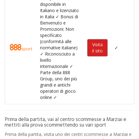
disponibile in
Italiano e lizenziato
in Italia ✓ Bonus di
Benvenuto e
Promozioni: Non
specificato
(conformità alle
Visita
normative italiane)
✓
il sito
✓ Riconosciuto a
livello
internazionale ✓
Parte della 888
Group, uno dei più
grandi e antichi
operatori di gioco
online ✓
Prima della partita, vai al centro scommesse a Marziai e
mettiti alla prova scommettendo su vari sport
Prima della partita, visita uno dei centri scommesse a Marziai e