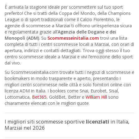
È arrivata la stagione ideale per scommettere sul tuo sport
preferito! Che si tratti della Coppa del Mondo, della Champions
League o di sport tradizionali come il Calcio Fiorentino, le
agenzie di scommesse a Marziai ti offrono un’esperienza sicura
e regolamentata grazie all’
Agenzia delle Dogane e dei
Monopoli (ADM)
. Su
Scommesseinitalia.com
trovi una lista
completa di tutti i centri scommesse locali a Marziai, con orari di
apertura, indirizzi e contatti dettagliati. Trova oggi stesso il tuo
centro scommesse ideale a Marziai e vivi l’emozione dello sport
dal vivo.
Su Scommesseinitalia.com trovate tutti i negozi di scommesse e
bookmakers in modo trasparente e aperto, presentando i
migliori centri scommesse nelle città e solo fornitori online con
licenza ADM in Italia. I bookies come Snai, Eurobet, Sisal,
Lottomatica,
Bet365
, GoldBet, Better e
William Hill
sono
chiaramente elencati con le migliori quote.
I migliori siti scommesse sportive
licenziati
in Italia,
Marziai nel 2026