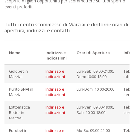
scopri le migliori opportunità per scommettere sui tuoi sport o
eventi preferiti.
Tutti i centri scommesse di Marziai e dintorni: orari di
apertura, indirizzi e contatti
Nome
Indirizzo e
Orari di Apertura
Infor
indicazioni
Goldbet in
Indirizzo e
Lun-Sab: 09:00-21:00,
Tel: +
Marziai
indicazioni
Dom: 10:00-18:00
info@
Punto SNAI in
Indirizzo e
Lun-Dom: 10:00-20:00
Tel: +
Marziai
indicazioni
servi
Lottomatica
Indirizzo e
Lun-Ven: 09:00-19:00,
Tel: +
Better in
indicazioni
Sab: 10:00-18:00
conta
Marziai
Eurobet in
Indirizzo e
Mo-So: 09:00-21:00
Tel: +