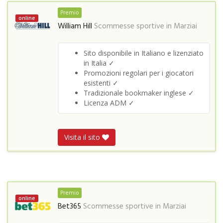
Premio
online
William Hill
Scommesse sportive in
Marziai
Sito disponibile in Italiano e lizenziato
in Italia ✓
Promozioni regolari per i giocatori
esistenti ✓
Tradizionale bookmaker inglese ✓
Licenza ADM ✓
Visita il sito
Premio
online
Bet365
Scommesse sportive in
Marziai