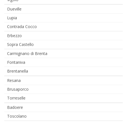
Dueville
Lupia
Contrada Cocco
Erbezzo
Sopra Castello
Carmignano di Brenta
Fontaniva
Brentanella
Resana
Brusaporco
Torreselle
Badoere
Toscolano