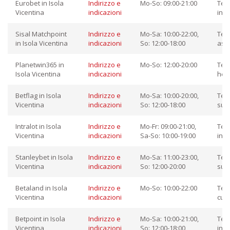
Eurobet in Isola
Indirizzo e
Mo-So: 09:00-21:00
Tel:
Vicentina
indicazioni
inf
Sisal Matchpoint
Indirizzo e
Mo-Sa: 10:00-22:00,
Tel:
in Isola Vicentina
indicazioni
So: 12:00-18:00
assi
Planetwin365 in
Indirizzo e
Mo-So: 12:00-20:00
Tel:
Isola Vicentina
indicazioni
hel
Betflag in Isola
Indirizzo e
Mo-Sa: 10:00-20:00,
Tel:
Vicentina
indicazioni
So: 12:00-18:00
sup
Intralot in Isola
Indirizzo e
Mo-Fr: 09:00-21:00,
Tel:
Vicentina
indicazioni
Sa-So: 10:00-19:00
info
Stanleybet in Isola
Indirizzo e
Mo-Sa: 11:00-23:00,
Tel:
Vicentina
indicazioni
So: 12:00-20:00
sup
Betaland in Isola
Indirizzo e
Mo-So: 10:00-22:00
Tel:
Vicentina
indicazioni
cus
Betpoint in Isola
Indirizzo e
Mo-Sa: 10:00-21:00,
Tel:
Vicentina
indicazioni
So: 12:00-18:00
info