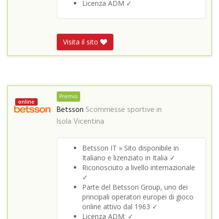
Licenza ADM ✓
Visita il sito
Premio
online
Betsson
Scommesse sportive in
Isola Vicentina
Betsson IT » Sito disponibile in
Italiano e lizenziato in Italia ✓
Riconosciuto a livello internazionale
✓
Parte del Betsson Group, uno dei
principali operatori europei di gioco
online attivo dal 1963 ✓
Licenza ADM: ✓