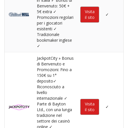
in Italia ✓ Bonus di
Benvenuto: 50€ +
5€ extra ✓
Visita
✓
Promozioni regolari
il sito
per i giocatori
esistenti ✓
Tradizionale
bookmaker inglese
✓
JackpotCity » Bonus
di Benvenuto e
Promozioni: Fino a
150€ su 1°
deposito✓
Riconosciuto a
livello
internazionale ✓
Parte di Bayton
Visita
✓
Ltd., con una lunga
il sito
tradizione nel
settore dei casinò
online ✓