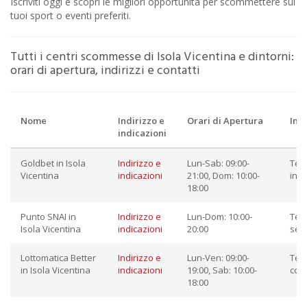
Iscriviti oggi e scopri le migliori opportunità per scommettere sui
tuoi sport o eventi preferiti.
Tutti i centri scommesse di Isola Vicentina e dintorni:
orari di apertura, indirizzi e contatti
Nome
Indirizzo e
Orari di Apertura
Inf
indicazioni
Goldbet in Isola
Indirizzo e
Lun-Sab: 09:00-
Tel:
Vicentina
indicazioni
21:00, Dom: 10:00-
info
18:00
Punto SNAI in
Indirizzo e
Lun-Dom: 10:00-
Tel:
Isola Vicentina
indicazioni
20:00
serv
Lottomatica Better
Indirizzo e
Lun-Ven: 09:00-
Tel:
in Isola Vicentina
indicazioni
19:00, Sab: 10:00-
cont
18:00