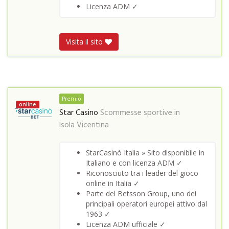
Licenza ADM ✓
Visita il sito
Premio
online
Star Casino
Scommesse sportive in
Isola Vicentina
StarCasinò Italia » Sito disponibile in
Italiano e con licenza ADM ✓
Riconosciuto tra i leader del gioco
online in Italia ✓
Parte del Betsson Group, uno dei
principali operatori europei attivo dal
1963 ✓
Licenza ADM ufficiale ✓