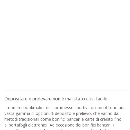
Depositare e prelevare non è mai stato così facile
I moderni bookmaker di scommesse sportive online offrono una
vasta gamma di opzioni di deposito e prelievo, che vanno dai
metodi tradizionali come bonifici bancari e carte di credito fino
ai portafogli elettronici.. Ad eccezione dei bonifici bancari, i