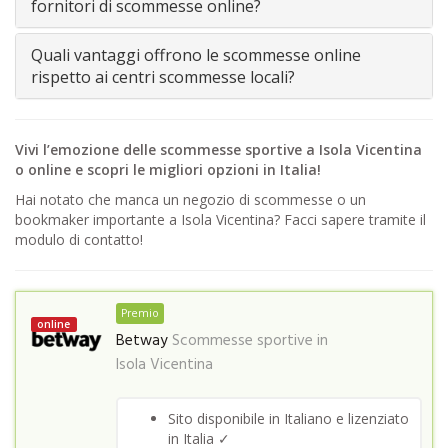
fornitori di scommesse online?
Quali vantaggi offrono le scommesse online
rispetto ai centri scommesse locali?
Vivi l’emozione delle scommesse sportive a Isola Vicentina
o online e scopri le migliori opzioni in Italia!
Hai notato che manca un negozio di scommesse o un
bookmaker importante a Isola Vicentina? Facci sapere tramite il
modulo di contatto!
Premio
online
Betway
Scommesse sportive in
Isola Vicentina
Sito disponibile in Italiano e lizenziato
in Italia ✓