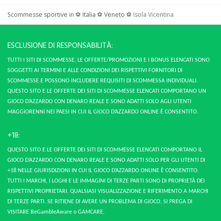
Scommesse sportive in
⚽
Italia
⚽
Veneto
⚽
Isola Vicentina
ESCLUSIONE DI RESPONSABILITÀ:
TUTTI I SITI DI SCOMMESSE, LE OFFERTE/PROMOZIONI E I BONUS ELENCATI SONO
SOGGETTI AI TERMINI E ALLE CONDIZIONI DEI RISPETTIVI FORNITORI DI
SCOMMESSE E POSSONO INCLUDERE REQUISITI DI SCOMMESSA INDIVIDUALI.
QUESTO SITO E LE OFFERTE DEI SITI DI SCOMMESSE ELENCATI COMPORTANO UN
GIOCO D’AZZARDO CON DENARO REALE E SONO ADATTI SOLO AGLI UTENTI
MAGGIORENNI NEI PAESI IN CUI IL GIOCO D’AZZARDO ONLINE È CONSENTITO.
+18:
QUESTO SITO E LE OFFERTE DEI SITI DI SCOMMESSE ELENCATI COMPORTANO IL
GIOCO D’AZZARDO CON DENARO REALE E SONO ADATTI SOLO PER GLI UTENTI DI
+18 NELLE GIURISDIZIONI IN CUI IL GIOCO D’AZZARDO ONLINE È CONSENTITO.
TUTTI I MARCHI, I LOGHI E LE IMMAGINI DI TERZE PARTI SONO DI PROPRIETÀ DEI
RISPETTIVI PROPRIETARI. QUALSIASI VISUALIZZAZIONE E RIFERIMENTO A MARCHI
DI TERZE PARTI. SE RITIENE DI AVERE UN PROBLEMA DI GIOCO, SI PREGA DI
VISITARE BeGambleAware o GAMCARE.