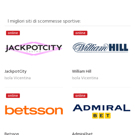
I migliori siti di scommesse sportive:
online
online
JackpotCity
William Hill
Isola Vicentina
Isola Vicentina
online
online
Betsson
Admiral.bet