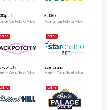
88Sport
Bet365
nte Castello di Vibio
Monte Castello di Vibio
online
online
ackpotCity
Star Casino
nte Castello di Vibio
Monte Castello di Vibio
online
online