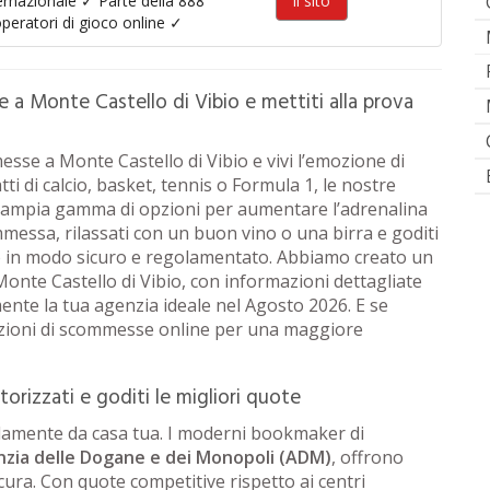
ternazionale ✓ Parte della 888
il sito
operatori di gioco online ✓
e a Monte Castello di Vibio e mettiti alla prova
messe a Monte Castello di Vibio e vivi l’emozione di
tti di calcio, basket, tennis o Formula 1, le nostre
’ampia gamma di opzioni per aumentare l’adrenalina
mmessa, rilassati con un buon vino o una birra e goditi
o in modo sicuro e regolamentato. Abbiamo creato un
Monte Castello di Vibio, con informazioni dettagliate
ilmente la tua agenzia ideale nel Agosto 2026. E se
opzioni di scommesse online per una maggiore
torizzati e goditi le migliori quote
amente da casa tua. I moderni bookmaker di
zia delle Dogane e dei Monopoli (ADM)
, offrono
ura. Con quote competitive rispetto ai centri