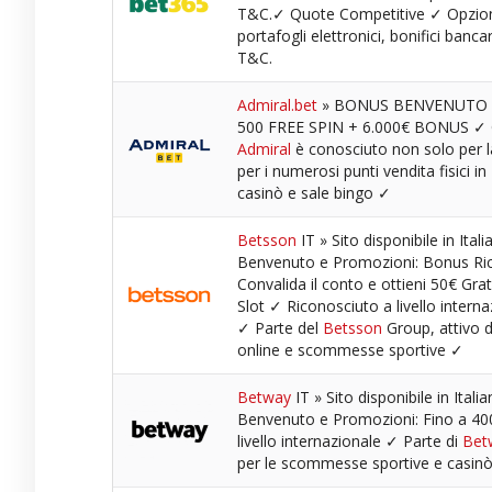
T&C.✓ Quote Competitive ✓ Opzioni
portafogli elettronici, bonifici ban
T&C.
Admiral.bet
» BONUS BENVENUTO SPO
500 FREE SPIN + 6.000€ BONUS ✓ Op
Admiral
è conosciuto non solo per l
per i numerosi punti vendita fisici in
casinò e sale bingo ✓
Betsson
IT » Sito disponibile in Ital
Benvenuto e Promozioni: Bonus Ric
Convalida il conto e ottieni 50€ Gra
Slot ✓ Riconosciuto a livello intern
✓ Parte del
Betsson
Group, attivo 
online e scommesse sportive ✓
Betway
IT » Sito disponibile in Itali
Benvenuto e Promozioni: Fino a 40
livello internazionale ✓ Parte di
Bet
per le scommesse sportive e casinò