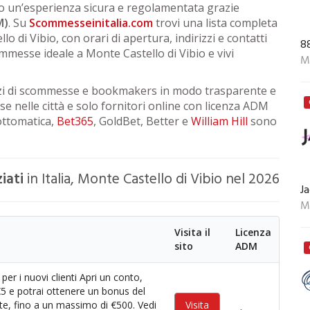
o un’esperienza sicura e regolamentata grazie
M)
. Su
Scommesseinitalia.com
trovi una lista completa
lo di Vibio, con orari di apertura, indirizzi e contatti
8
ommesse ideale a Monte Castello di Vibio e vivi
Mo
ozi di scommesse e bookmakers in modo trasparente e
e nelle città e solo fornitori online con licenza ADM
Lottomatica,
Bet365
, GoldBet, Better e
William Hill
sono
ziati
in Italia, Monte Castello di Vibio nel 2026
J
Mo
Visita il
Licenza
sito
ADM
per i nuovi clienti Apri un conto,
5 e potrai ottenere un bonus del
te, fino a un massimo di €500. Vedi
Visita