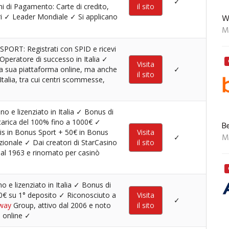
✓
 di Pagamento: Carte di credito,
il sito
cari ✓ Leader Mondiale ✓ Si applicano
Wi
Mo
RT: Registrati con SPID e ricevi
eratore di successo in Italia ✓
Visita
a sua piattaforma online, ma anche
✓
il sito
 Italia, tra cui centri scommesse,
iano e lizenziato in Italia ✓ Bonus di
arica del 100% fino a 1000€ ✓
B
tis in Bonus Sport + 50€ in Bonus
Visita
Mo
✓
azionale ✓ Dai creatori di StarCasino
il sito
dal 1963 e rinomato per casinò
ano e lizenziato in Italia ✓ Bonus di
0€ su 1° deposito ✓ Riconosciuto a
Visita
✓
way
Group, attivo dal 2006 e noto
il sito
 online ✓