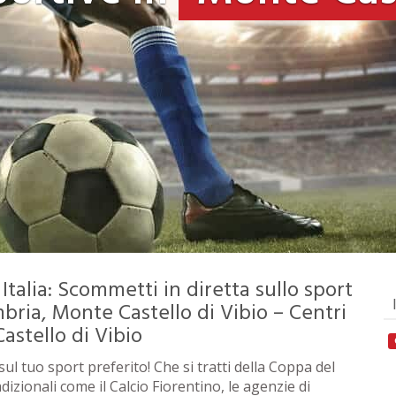
 Italia: Scommetti in diretta sullo sport
ria, Monte Castello di Vibio – Centri
stello di Vibio
ul tuo sport preferito! Che si tratti della Coppa del
zionali come il Calcio Fiorentino, le agenzie di