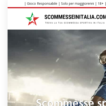
Skip
| Gioco Responsabile | Solo per maggiorenni | 18+ 
to
main
content
Scommesse sp