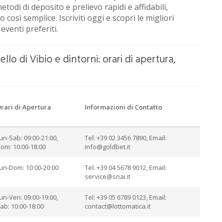
todi di deposito e prelievo rapidi e affidabili,
osì semplice. Iscriviti oggi e scopri le migliori
venti preferiti.
lo di Vibio e dintorni: orari di apertura,
rari di Apertura
Informazioni di Contatto
un-Sab: 09:00-21:00,
Tel: +39 02 3456 7890, Email:
om: 10:00-18:00
info@goldbet.it
un-Dom: 10:00-20:00
Tel: +39 04 5678 9012, Email:
service@snai.it
un-Ven: 09:00-19:00,
Tel: +39 05 6789 0123, Email:
ab: 10:00-18:00
contact@lottomatica.it