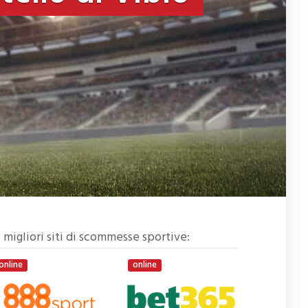
I migliori siti di scommesse sportive:
online
online