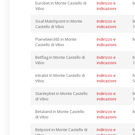
Eurobet in Monte Castello di
Indirizzo e
M
Vibio
indicazioni
Sisal Matchpoint in Monte
Indirizzo e
M
Castello di Vibio
indicazioni
1
Planetwin365 in Monte
Indirizzo e
M
Castello di Vibio
indicazioni
Betflag in Monte Castello di
Indirizzo e
M
Vibio
indicazioni
1
Intralot in Monte Castello di
Indirizzo e
M
Vibio
indicazioni
S
Stanleybet in Monte Castello
Indirizzo e
M
di Vibio
indicazioni
1
Betaland in Monte Castello
Indirizzo e
M
di Vibio
indicazioni
Betpoint in Monte Castello di
Indirizzo e
M