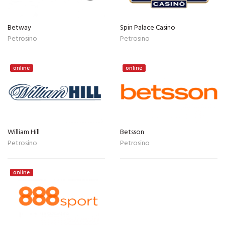
Betway
Spin Palace Casino
Petrosino
Petrosino
online
online
William Hill
Betsson
Petrosino
Petrosino
online