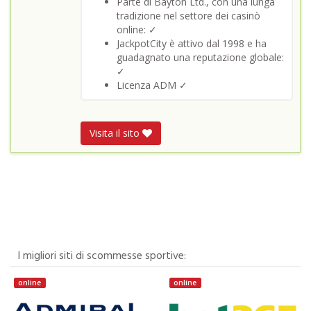
Parte di Bayton Ltd., con una lunga
tradizione nel settore dei casinò
online: ✓
JackpotCity è attivo dal 1998 e ha
guadagnato una reputazione globale:
✓
Licenza ADM ✓
Visita il sito
I migliori siti di scommesse sportive:
online
online