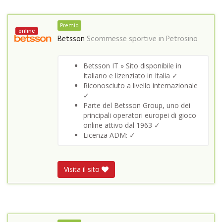
Premio
online
Betsson
Scommesse sportive in
Petrosino
Betsson IT » Sito disponibile in
Italiano e lizenziato in Italia ✓
Riconosciuto a livello internazionale
✓
Parte del Betsson Group, uno dei
principali operatori europei di gioco
online attivo dal 1963 ✓
Licenza ADM: ✓
Visita il sito