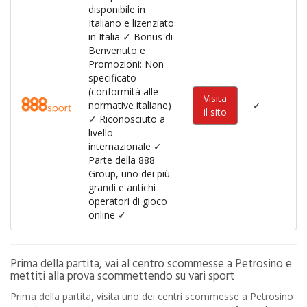
disponibile in
Italiano e lizenziato
in Italia ✓ Bonus di
Benvenuto e
Promozioni: Non
specificato
(conformità alle
Visita
normative italiane)
✓
il sito
✓ Riconosciuto a
livello
internazionale ✓
Parte della 888
Group, uno dei più
grandi e antichi
operatori di gioco
online ✓
Prima della partita, vai al centro scommesse a Petrosino e
mettiti alla prova scommettendo su vari sport
Prima della partita, visita uno dei centri scommesse a Petrosino