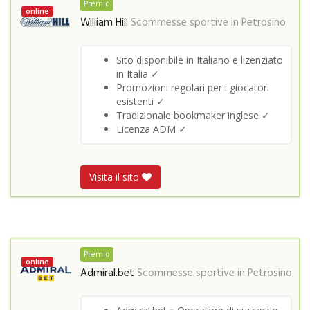
Premio
online
William Hill
Scommesse sportive in
Petrosino
Sito disponibile in Italiano e lizenziato
in Italia ✓
Promozioni regolari per i giocatori
esistenti ✓
Tradizionale bookmaker inglese ✓
Licenza ADM ✓
Visita il sito
Premio
online
Admiral.bet
Scommesse sportive in
Petrosino