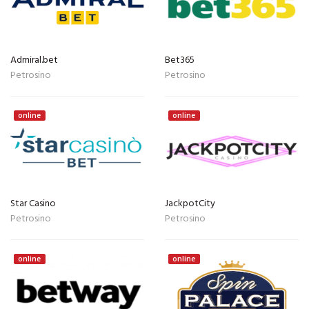
Admiral.bet
Bet365
Petrosino
Petrosino
online
online
Star Casino
JackpotCity
Petrosino
Petrosino
online
online