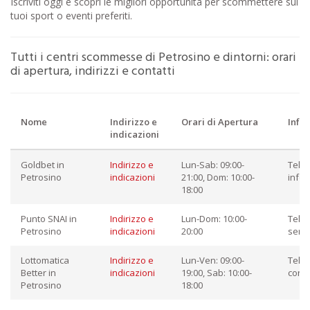
Iscriviti oggi e scopri le migliori opportunità per scommettere sui
tuoi sport o eventi preferiti.
Tutti i centri scommesse di Petrosino e dintorni: orari
di apertura, indirizzi e contatti
Nome
Indirizzo e
Orari di Apertura
Info
indicazioni
Goldbet in
Indirizzo e
Lun-Sab: 09:00-
Tel: 
Petrosino
indicazioni
21:00, Dom: 10:00-
info@
18:00
Punto SNAI in
Indirizzo e
Lun-Dom: 10:00-
Tel: 
Petrosino
indicazioni
20:00
servi
Lottomatica
Indirizzo e
Lun-Ven: 09:00-
Tel: 
Better in
indicazioni
19:00, Sab: 10:00-
conta
Petrosino
18:00