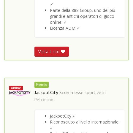
✓
Parte della 888 Group, uno dei più
grandi e antichi operatori di gioco
online: ✓
Licenza ADM ✓
Visita il sito
Premio
online
JackpotCity
Scommesse sportive in
Petrosino
JackpotCity »
Riconosciuto a livello internazionale:
✓