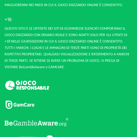
MAGGIORENNI NEI PAESI IN CUI IL GIOCO D’AZZARDO ONLINE È CONSENTITO.
+18:
QUESTO SITO E LE OFFERTE DEI SITI DI SCOMMESSE ELENCATI COMPORTANO IL
GIOCO D’AZZARDO CON DENARO REALE E SONO ADATTI SOLO PER GLI UTENTI DI
+18 NELLE GIURISDIZIONI IN CUI IL GIOCO D’AZZARDO ONLINE È CONSENTITO.
TUTTI I MARCHI, I LOGHI E LE IMMAGINI DI TERZE PARTI SONO DI PROPRIETÀ DEI
RISPETTIVI PROPRIETARI. QUALSIASI VISUALIZZAZIONE E RIFERIMENTO A MARCHI
DI TERZE PARTI. SE RITIENE DI AVERE UN PROBLEMA DI GIOCO, SI PREGA DI
VISITARE BeGambleAware o GAMCARE.