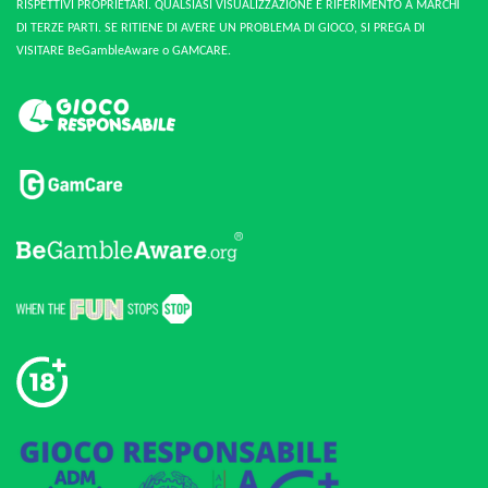
RISPETTIVI PROPRIETARI. QUALSIASI VISUALIZZAZIONE E RIFERIMENTO A MARCHI
DI TERZE PARTI. SE RITIENE DI AVERE UN PROBLEMA DI GIOCO, SI PREGA DI
VISITARE BeGambleAware o GAMCARE.