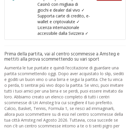
Casinò con migliaia di
giochi e dealer dal vivo ✓
Supporta carte di credito, e-
wallet e criptovalute ✓
Licenza internazionale
accessibile dalla Svizzera ✓
Prima della partita, vai al centro scommesse a Amsteg e
mettiti alla prova scommettendo su vari sport
Aumenta le tue puntate e quindi l’eccitazione di guardare una
partita scommettendo oggi. Dopo aver acquistato lo slip, siediti
e goditi un buon vino o una birra e segui la partita. Che tu vinca
o perda, ti sentirai più vivo dopo la partita. Se vinci, puoi invitare
tutti i tuoi amici per una birra e se perdi, puoi essere invitato da
loro. Abbiamo creato un elenco completo di tutti i centri
scommesse di Uri Amsteg tra cui scegliere il tuo preferito.
Calcio, Basket, Tennis, Formula 1, se riesci ad immaginarli,
allora puoi scommettere su di essi nel centro scommesse della
tua città Amsteg nel Agosto 2026. Tuttavia, cosa succede se
non c’è un centro scommesse intorno a te o ti senti pigro per