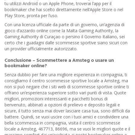
tu utilizzi Android o un Apple Phone, troverai l’app per il
bookmaker che hai scelto direttamente nell’Apple Store o nel
Play Store, pronta per l’uso.
Con una licenza ufficiale da parte di un governo, un’agenzia di
gioco d’azzardo online come la Malta Gaming Authority, la
Gaming Authority di Curaçao o persino il Governo Italiano, sei
certo che i guadagni dalle scommesse sportive siano sicuri con
un provider ufficialmente autorizzato.
Conclusione – Scommettere a Amsteg o usare un
bookmaker online?
Senza dubbio per fare una migliore esperienza in compagnia, ti
consigliamo il centro scommesse sportive locale a Amsteg, ma
non si può negare che i siti web di scommesse sportive online ti
offrano un’esperienza superiore sotto vari punti di vista. Quote
migliori, promozioni interessanti e pacchetti bonus di
benvenuto, abbinati a opzioni di prelievo e deposito legali e
sicure, il tutto senza mai dover lasciare casa tua, sono difficili da
battere. Quindi, se vuoi uscire con i tuoi amici e condividere una
bella scommessa in compagnia, visita il centro scommesse
locale a Amsteg, 467713, 86696, ma se vuoi le migliori quote e il
massimo comfort dai un’occhiata ai nostri bookmaker online e