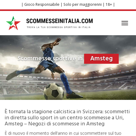
Skip
| Gioco Responsabile | Solo per maggiorenni | 18+ |
to
main
content
Toggl
navig
Scommesse sportive in
Amsteg
È tornata la stagione calcistica in Svizzera: scommetti
in diretta sullo sport in un centro scommesse a Uri,
Amsteg – Negozi di scommesse in Amsteg
È di nuovo il momento dell’anno in cui scommettere sul tuo