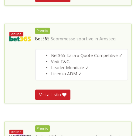
Premio
online
Bet365
Scommesse sportive in
Amsteg
Bet365 Italia » Quote Competitive ✓
Vedi T&C.
Leader Mondiale ✓
Licenza ADM ✓
Visita il sito
Premio
online