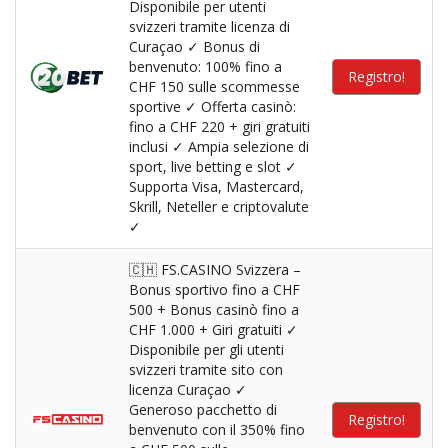
Disponibile per utenti
svizzeri tramite licenza di
Curaçao ✓ Bonus di
benvenuto: 100% fino a
Registro!
CHF 150 sulle scommesse
sportive ✓ Offerta casinò:
fino a CHF 220 + giri gratuiti
inclusi ✓ Ampia selezione di
sport, live betting e slot ✓
Supporta Visa, Mastercard,
Skrill, Neteller e criptovalute
✓
🇨🇭 FS.CASINO Svizzera –
Bonus sportivo fino a CHF
500 + Bonus casinò fino a
CHF 1.000 + Giri gratuiti ✓
Disponibile per gli utenti
svizzeri tramite sito con
licenza Curaçao ✓
Generoso pacchetto di
Registro!
benvenuto con il 350% fino