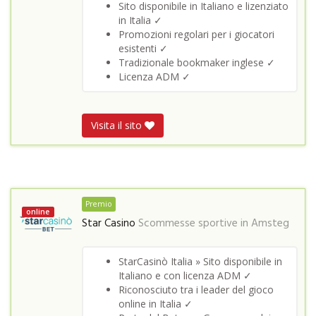
Sito disponibile in Italiano e lizenziato
in Italia ✓
Promozioni regolari per i giocatori
esistenti ✓
Tradizionale bookmaker inglese ✓
Licenza ADM ✓
Visita il sito
Premio
online
Star Casino
Scommesse sportive in
Amsteg
StarCasinò Italia » Sito disponibile in
Italiano e con licenza ADM ✓
Riconosciuto tra i leader del gioco
online in Italia ✓