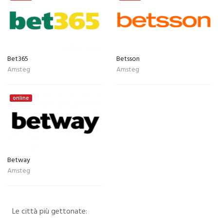
Bet365
Betsson
Amsteg
Amsteg
online
Betway
Amsteg
Le città più gettonate: