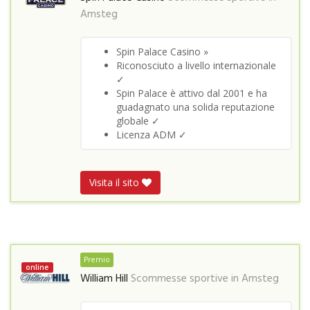
Amsteg
Spin Palace Casino »
Riconosciuto a livello internazionale
✓
Spin Palace è attivo dal 2001 e ha
guadagnato una solida reputazione
globale ✓
Licenza ADM ✓
Visita il sito
Premio
online
William Hill
Scommesse sportive in
Amsteg