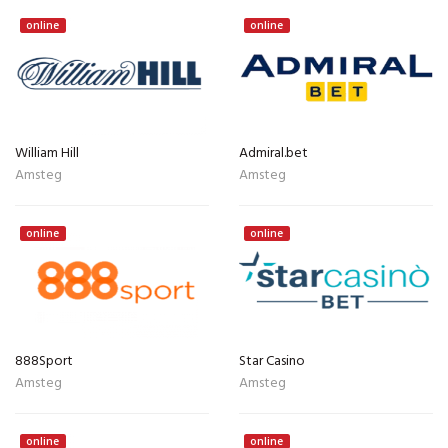
online
online
William Hill
Admiral.bet
Amsteg
Amsteg
online
online
888Sport
Star Casino
Amsteg
Amsteg
online
online