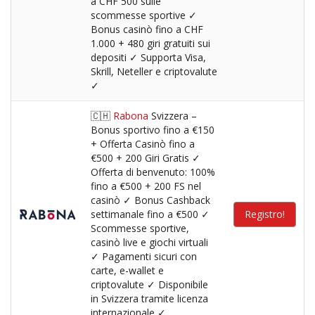
a CHF 500 sulle
scommesse sportive ✓
Bonus casinò fino a CHF
1.000 + 480 giri gratuiti sui
depositi ✓ Supporta Visa,
Skrill, Neteller e criptovalute
✓
🇨🇭
Rabona
Svizzera –
Bonus sportivo fino a €150
+ Offerta Casinò fino a
€500 + 200 Giri Gratis ✓
Offerta di benvenuto: 100%
fino a €500 + 200 FS nel
casinò ✓ Bonus Cashback
settimanale fino a €500 ✓
Registro!
Scommesse sportive,
casinò live e giochi virtuali
✓ Pagamenti sicuri con
carte, e-wallet e
criptovalute ✓ Disponibile
in Svizzera tramite licenza
internazionale ✓