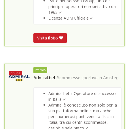
Parte del Betsson Group, uno dei
principali operatori europei attivo dal
1963 ✓
Licenza ADM ufficiale ✓
Visita il sito
Premio
online
Admiral.bet
Scommesse sportive in
Amsteg
Admiral.bet » Operatore di successo
in Italia ✓
Admiral è conosciuto non solo per la
sua piattaforma online, ma anche
per i numerosi punti vendita fisici in
Italia, tra cui centri scommesse,
casinò e sale bingo ✓