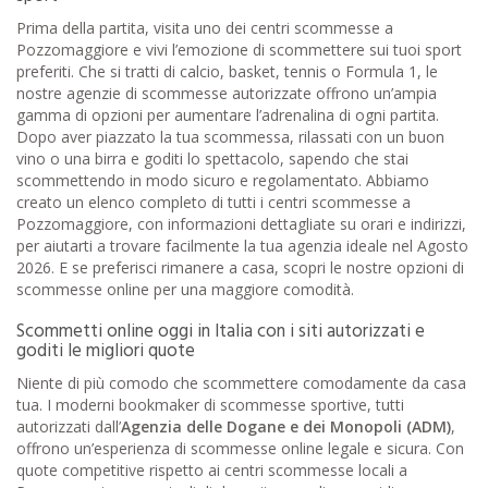
Prima della partita, visita uno dei centri scommesse a
Pozzomaggiore e vivi l’emozione di scommettere sui tuoi sport
preferiti. Che si tratti di calcio, basket, tennis o Formula 1, le
nostre agenzie di scommesse autorizzate offrono un’ampia
gamma di opzioni per aumentare l’adrenalina di ogni partita.
Dopo aver piazzato la tua scommessa, rilassati con un buon
vino o una birra e goditi lo spettacolo, sapendo che stai
scommettendo in modo sicuro e regolamentato. Abbiamo
creato un elenco completo di tutti i centri scommesse a
Pozzomaggiore, con informazioni dettagliate su orari e indirizzi,
per aiutarti a trovare facilmente la tua agenzia ideale nel Agosto
2026. E se preferisci rimanere a casa, scopri le nostre opzioni di
scommesse online per una maggiore comodità.
Scommetti online oggi in Italia con i siti autorizzati e
goditi le migliori quote
Niente di più comodo che scommettere comodamente da casa
tua. I moderni bookmaker di scommesse sportive, tutti
autorizzati dall’
Agenzia delle Dogane e dei Monopoli (ADM)
,
offrono un’esperienza di scommesse online legale e sicura. Con
quote competitive rispetto ai centri scommesse locali a