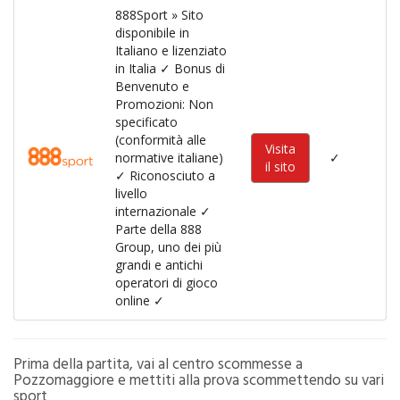
888Sport » Sito
disponibile in
Italiano e lizenziato
in Italia ✓ Bonus di
Benvenuto e
Promozioni: Non
specificato
(conformità alle
Visita
normative italiane)
✓
il sito
✓ Riconosciuto a
livello
internazionale ✓
Parte della 888
Group, uno dei più
grandi e antichi
operatori di gioco
online ✓
Prima della partita, vai al centro scommesse a
Pozzomaggiore e mettiti alla prova scommettendo su vari
sport