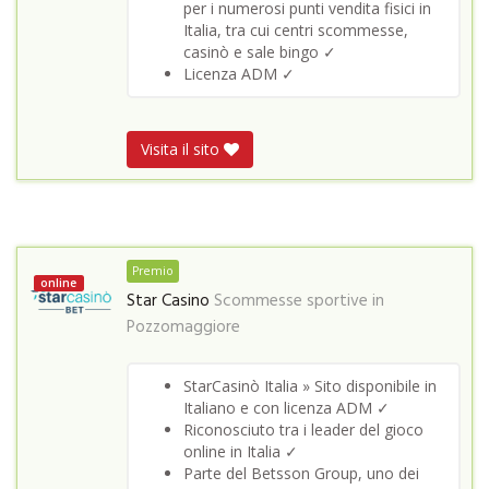
per i numerosi punti vendita fisici in
Italia, tra cui centri scommesse,
casinò e sale bingo ✓
Licenza ADM ✓
Visita il sito
Premio
online
Star Casino
Scommesse sportive in
Pozzomaggiore
StarCasinò Italia » Sito disponibile in
Italiano e con licenza ADM ✓
Riconosciuto tra i leader del gioco
online in Italia ✓
Parte del Betsson Group, uno dei