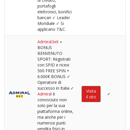
di credito,
portafogli
elettronici, bonifici
bancari ✓ Leader
Mondiale ✓ Si
applicano T&C.
Admiral.bet
»
BONUS
BENVENUTO
SPORT: Registrati
con SPID e ricevi
500 FREE SPIN +
6.000€ BONUS ✓
Operatore di
successo in Italia ✓
Visita
Admiral
è
✓
il sito
conosciuto non
solo per la sua
piattaforma online,
ma anche per i
numerosi punti
vendita fisici in