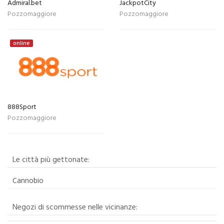
Admiral.bet
JackpotCity
Pozzomaggiore
Pozzomaggiore
online
888Sport
Pozzomaggiore
Le città più gettonate:
Cannobio
Negozi di scommesse nelle vicinanze: