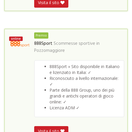
Visita il sito
Premio
online
888Sport
Scommesse sportive in
Pozzomaggiore
888Sport » Sito disponibile in Italiano
e lizenziato in Italia: ✓
Riconosciuto a livello internazionale:
✓
Parte della 888 Group, uno dei più
grandi e antichi operatori di gioco
online: ✓
Licenza ADM ✓
Visita il sito