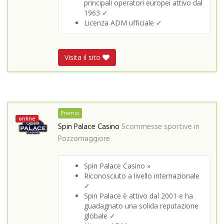
principali operatori europei attivo dal
1963 ✓
Licenza ADM ufficiale ✓
Visita il sito
Premio
online
Spin Palace Casino
Scommesse sportive in
Pozzomaggiore
Spin Palace Casino »
Riconosciuto a livello internazionale
✓
Spin Palace è attivo dal 2001 e ha
guadagnato una solida reputazione
globale ✓