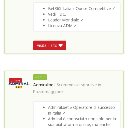
Bet365 Italia » Quote Competitive ✓
Vedi T&C.
Leader Mondiale ✓
Licenza ADM ✓
Visita il sito
Premio
online
Admiral.bet
Scommesse sportive in
Pozzomaggiore
Admiral.bet » Operatore di successo
in Italia ✓
Admiral è conosciuto non solo per la
sua piattaforma online, ma anche