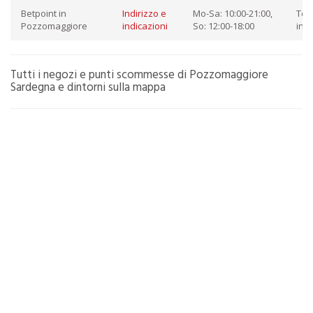
Betpoint in
Indirizzo e
Mo-Sa: 10:00-21:00,
Tel:
Pozzomaggiore
indicazioni
So: 12:00-18:00
inf
Tutti i negozi e punti scommesse di Pozzomaggiore
Sardegna e dintorni sulla mappa