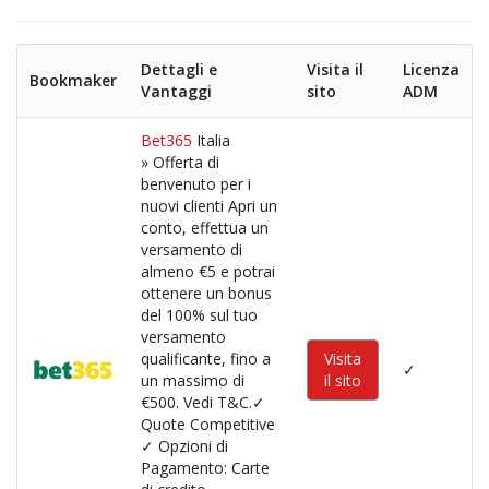
Dettagli e
Visita il
Licenza
Bookmaker
Vantaggi
sito
ADM
Bet365
Italia
» Offerta di
benvenuto per i
nuovi clienti Apri un
conto, effettua un
versamento di
almeno €5 e potrai
ottenere un bonus
del 100% sul tuo
versamento
qualificante, fino a
Visita
✓
un massimo di
il sito
€500. Vedi T&C.✓
Quote Competitive
✓ Opzioni di
Pagamento: Carte