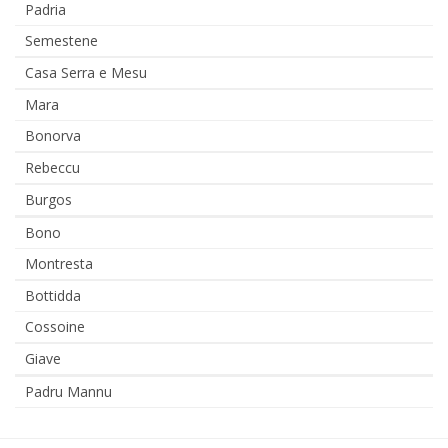
Padria
Semestene
Casa Serra e Mesu
Mara
Bonorva
Rebeccu
Burgos
Bono
Montresta
Bottidda
Cossoine
Giave
Padru Mannu