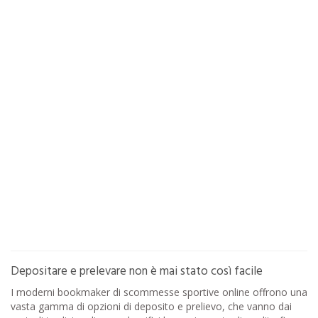
Depositare e prelevare non è mai stato così facile
I moderni bookmaker di scommesse sportive online offrono una
vasta gamma di opzioni di deposito e prelievo, che vanno dai