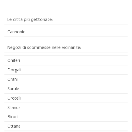
Le città più gettonate:
Cannobio
Negozi di scommesse nelle vicinanze:
Oniferi
Dorgali
Orani
Sarule
Orotelli
Silanus
Birori
Ottana