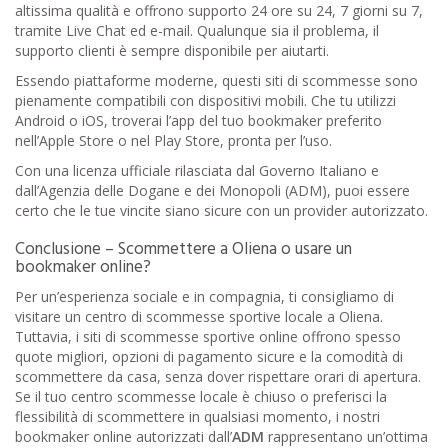
altissima qualità e offrono supporto 24 ore su 24, 7 giorni su 7,
tramite Live Chat ed e-mail. Qualunque sia il problema, il
supporto clienti è sempre disponibile per aiutarti.
Essendo piattaforme moderne, questi siti di scommesse sono
pienamente compatibili con dispositivi mobili. Che tu utilizzi
Android o iOS, troverai l’app del tuo bookmaker preferito
nell’Apple Store o nel Play Store, pronta per l’uso.
Con una licenza ufficiale rilasciata dal Governo Italiano e
dall’Agenzia delle Dogane e dei Monopoli (ADM), puoi essere
certo che le tue vincite siano sicure con un provider autorizzato.
Conclusione – Scommettere a Oliena o usare un
bookmaker online?
Per un’esperienza sociale e in compagnia, ti consigliamo di
visitare un centro di scommesse sportive locale a Oliena.
Tuttavia, i siti di scommesse sportive online offrono spesso
quote migliori, opzioni di pagamento sicure e la comodità di
scommettere da casa, senza dover rispettare orari di apertura.
Se il tuo centro scommesse locale è chiuso o preferisci la
flessibilità di scommettere in qualsiasi momento, i nostri
bookmaker online autorizzati dall’
ADM
rappresentano un’ottima