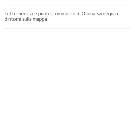
Tutti i negozi e punti scommesse di Oliena Sardegna e
dintorni sulla mappa