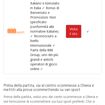
Italiano e lizenziato
in Italia ✓ Bonus di
Benvenuto e
Promozioni: Non
specificato
(conformità alle
Visita
normative italiane)
✓
il sito
✓ Riconosciuto a
livello
internazionale ✓
Parte della 888
Group, uno dei più
grandi e antichi
operatori di gioco
online ✓
Prima della partita, vai al centro scommesse a Oliena e
mettiti alla prova scommettendo su vari sport
Prima della partita, visita uno dei centri scommesse a Oliena e
vivi l’emozione di scommettere sui tuoi sport preferiti. Che si