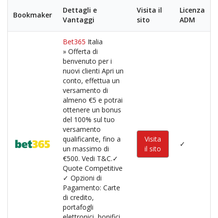
Dettagli e
Visita il
Licenza
Bookmaker
Vantaggi
sito
ADM
Bet365
Italia
» Offerta di
benvenuto per i
nuovi clienti Apri un
conto, effettua un
versamento di
almeno €5 e potrai
ottenere un bonus
del 100% sul tuo
versamento
qualificante, fino a
Visita
✓
un massimo di
il sito
€500. Vedi T&C.✓
Quote Competitive
✓ Opzioni di
Pagamento: Carte
di credito,
portafogli
elettronici, bonifici