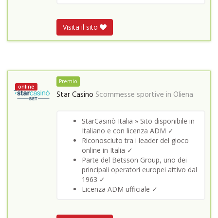
Visita il sito
Premio
online
Star Casino
Scommesse sportive in
Oliena
StarCasinò Italia » Sito disponibile in
Italiano e con licenza ADM ✓
Riconosciuto tra i leader del gioco
online in Italia ✓
Parte del Betsson Group, uno dei
principali operatori europei attivo dal
1963 ✓
Licenza ADM ufficiale ✓