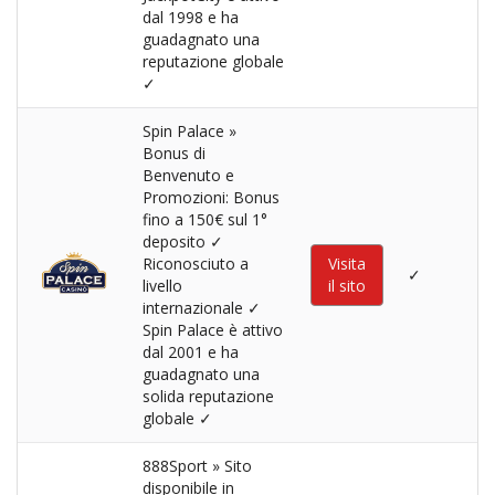
dal 1998 e ha
guadagnato una
reputazione globale
✓
Spin Palace »
Bonus di
Benvenuto e
Promozioni: Bonus
fino a 150€ sul 1°
deposito ✓
Riconosciuto a
Visita
✓
livello
il sito
internazionale ✓
Spin Palace è attivo
dal 2001 e ha
guadagnato una
solida reputazione
globale ✓
888Sport » Sito
disponibile in