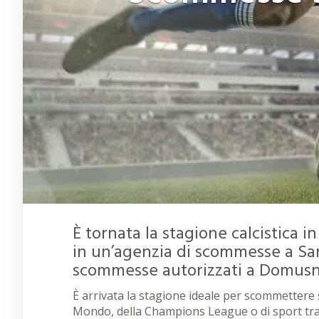
È tornata la stagione calcistica in
in un’agenzia di scommesse a S
scommesse autorizzati a Domusn
È arrivata la stagione ideale per scommettere s
Mondo, della Champions League o di sport tradi