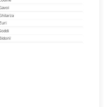
Lodine
Gavoi
Ghilarza
Zuri
Soddi
Bidonì