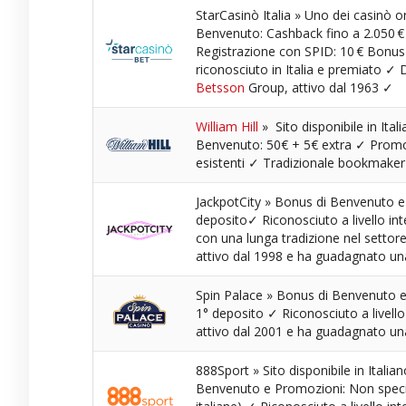
StarCasinò Italia » Uno dei casinò on
Benvenuto: Cashback fino a 2.050 € 
Registrazione con SPID: 10 € Bonu
riconosciuto in Italia e premiato ✓ D
Betsson
Group, attivo dal 1963 ✓
William Hill
» Sito disponibile in Ital
Benvenuto: 50€ + 5€ extra ✓ Promozi
esistenti ✓ Tradizionale bookmaker
JackpotCity » Bonus di Benvenuto e
deposito✓ Riconosciuto a livello int
con una lunga tradizione nel settore
attivo dal 1998 e ha guadagnato un
Spin Palace » Bonus di Benvenuto e
1° deposito ✓ Riconosciuto a livell
attivo dal 2001 e ha guadagnato un
888Sport » Sito disponibile in Italian
Benvenuto e Promozioni: Non specif