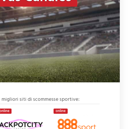
I migliori siti di scommesse sportive:
online
online