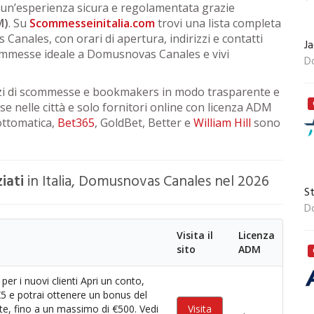
n’esperienza sicura e regolamentata grazie
M)
. Su
Scommesseinitalia.com
trovi una lista completa
 Canales, con orari di apertura, indirizzi e contatti
J
scommesse ideale a Domusnovas Canales e vivi
D
ozi di scommesse e bookmakers in modo trasparente e
e nelle città e solo fornitori online con licenza ADM
Lottomatica,
Bet365
, GoldBet, Better e
William Hill
sono
ziati
in Italia, Domusnovas Canales nel 2026
St
D
Visita il
Licenza
sito
ADM
per i nuovi clienti Apri un conto,
5 e potrai ottenere un bonus del
te, fino a un massimo di €500. Vedi
Visita