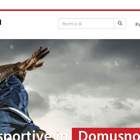
|
Pa
portive in
Domusno