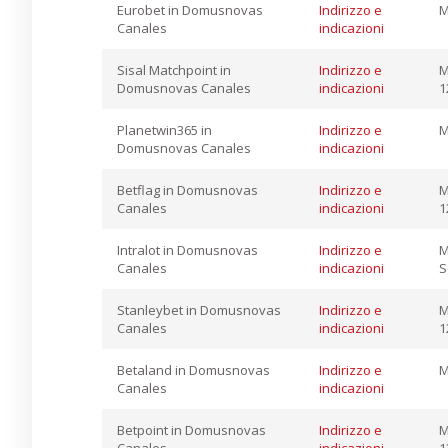
Eurobet in Domusnovas
Indirizzo e
M
Canales
indicazioni
Sisal Matchpoint in
Indirizzo e
M
Domusnovas Canales
indicazioni
1
Planetwin365 in
Indirizzo e
M
Domusnovas Canales
indicazioni
Betflag in Domusnovas
Indirizzo e
M
Canales
indicazioni
1
Intralot in Domusnovas
Indirizzo e
M
Canales
indicazioni
S
Stanleybet in Domusnovas
Indirizzo e
M
Canales
indicazioni
1
Betaland in Domusnovas
Indirizzo e
M
Canales
indicazioni
Betpoint in Domusnovas
Indirizzo e
M