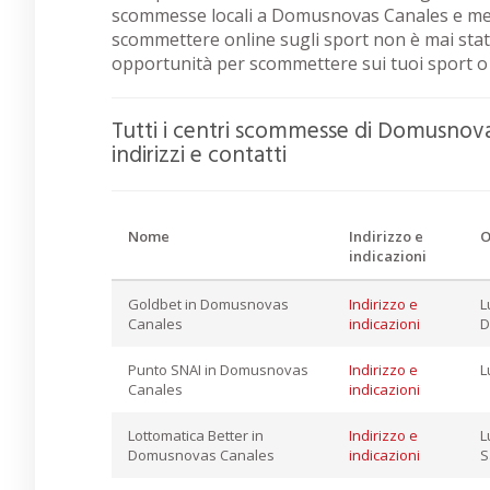
scommesse locali a Domusnovas Canales e metodi
scommettere online sugli sport non è mai stato c
opportunità per scommettere sui tuoi sport o e
Tutti i centri scommesse di Domusnovas 
indirizzi e contatti
Nome
Indirizzo e
O
indicazioni
Goldbet in Domusnovas
Indirizzo e
L
Canales
indicazioni
D
Punto SNAI in Domusnovas
Indirizzo e
L
Canales
indicazioni
Lottomatica Better in
Indirizzo e
L
Domusnovas Canales
indicazioni
S