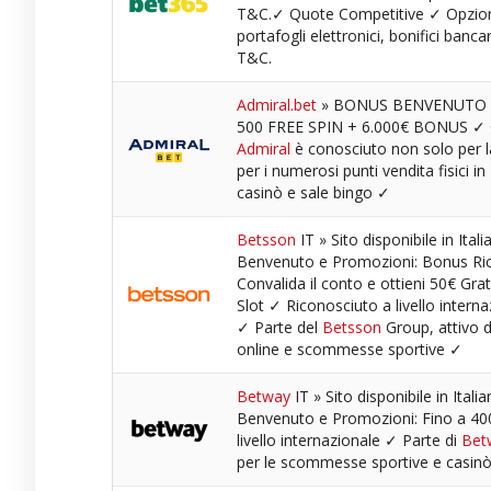
T&C.✓ Quote Competitive ✓ Opzioni
portafogli elettronici, bonifici ban
T&C.
Admiral.bet
» BONUS BENVENUTO SPO
500 FREE SPIN + 6.000€ BONUS ✓ Op
Admiral
è conosciuto non solo per l
per i numerosi punti vendita fisici in
casinò e sale bingo ✓
Betsson
IT » Sito disponibile in Ital
Benvenuto e Promozioni: Bonus Ric
Convalida il conto e ottieni 50€ Gra
Slot ✓ Riconosciuto a livello intern
✓ Parte del
Betsson
Group, attivo 
online e scommesse sportive ✓
Betway
IT » Sito disponibile in Itali
Benvenuto e Promozioni: Fino a 40
livello internazionale ✓ Parte di
Bet
per le scommesse sportive e casinò