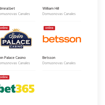
dmiral.bet
William Hill
omusnovas Canales
Domusnovas Canales
online
online
in Palace Casino
Betsson
omusnovas Canales
Domusnovas Canales
online