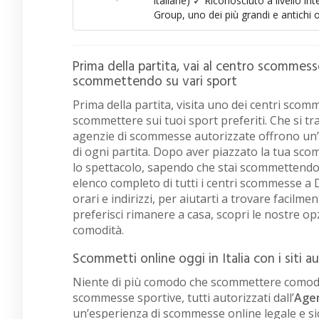
italiane) ✓ Riconosciuto a livello in
Group, uno dei più grandi e antichi 
Prima della partita, vai al centro scommes
scommettendo su vari sport
Prima della partita, visita uno dei centri sco
scommettere sui tuoi sport preferiti. Che si tra
agenzie di scommesse autorizzate offrono un
di ogni partita. Dopo aver piazzato la tua sco
lo spettacolo, sapendo che stai scommettend
elenco completo di tutti i centri scommesse a
orari e indirizzi, per aiutarti a trovare facilm
preferisci rimanere a casa, scopri le nostre 
comodità.
Scommetti online oggi in Italia con i siti au
Niente di più comodo che scommettere comod
scommesse sportive, tutti autorizzati dall’
Agen
un’esperienza di scommesse online legale e sic