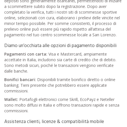
depositi sono generalmente istantanei, permettendoti di iniziare
a scommettere subito dopo la registrazione. Dopo aver
completato la verifica, tutti i nostri siti di scommesse sportive
online, selezionati con cura, elaborano i prelievi delle vincite nel
minor tempo possibile. Per somme consistenti, il processo di
prelievo online può essere più rapido rispetto all’attesa del
pagamento nel tuo centro scommesse locale a San Lorenzo.
Diamo un’occhiata alle opzioni di pagamento disponibili
Pagamenti con carta:
Visa e Mastercard, ampiamente
accettate in Italia, includono sia carte di credito che di debito.
Sono metodi sicuri, poiché le transazioni vengono verificate
dalle banche.
Bonifici bancari:
Disponibili tramite bonifico diretto o online
banking. Tieni presente che potrebbero essere applicate
commissioni.
Wallet:
Portafogli elettronici come Skrill, EcoPayz e Neteller
sono molto diffusi in Italia e offrono transazioni rapide e senza
commissioni.
Assistenza clienti, licenze & compatibilità mobile