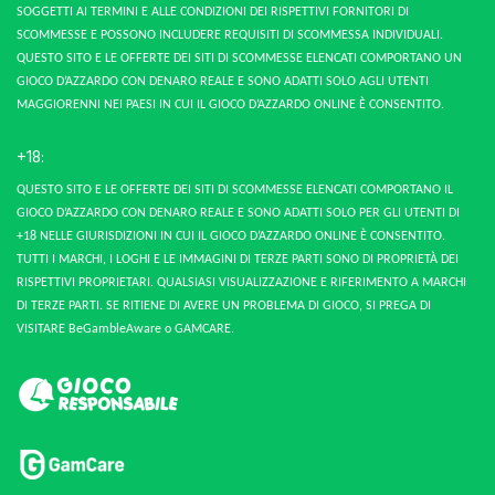
SOGGETTI AI TERMINI E ALLE CONDIZIONI DEI RISPETTIVI FORNITORI DI
SCOMMESSE E POSSONO INCLUDERE REQUISITI DI SCOMMESSA INDIVIDUALI.
QUESTO SITO E LE OFFERTE DEI SITI DI SCOMMESSE ELENCATI COMPORTANO UN
GIOCO D’AZZARDO CON DENARO REALE E SONO ADATTI SOLO AGLI UTENTI
MAGGIORENNI NEI PAESI IN CUI IL GIOCO D’AZZARDO ONLINE È CONSENTITO.
+18:
QUESTO SITO E LE OFFERTE DEI SITI DI SCOMMESSE ELENCATI COMPORTANO IL
GIOCO D’AZZARDO CON DENARO REALE E SONO ADATTI SOLO PER GLI UTENTI DI
+18 NELLE GIURISDIZIONI IN CUI IL GIOCO D’AZZARDO ONLINE È CONSENTITO.
TUTTI I MARCHI, I LOGHI E LE IMMAGINI DI TERZE PARTI SONO DI PROPRIETÀ DEI
RISPETTIVI PROPRIETARI. QUALSIASI VISUALIZZAZIONE E RIFERIMENTO A MARCHI
DI TERZE PARTI. SE RITIENE DI AVERE UN PROBLEMA DI GIOCO, SI PREGA DI
VISITARE BeGambleAware o GAMCARE.