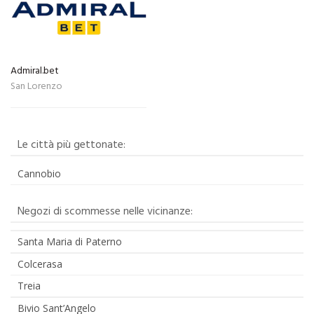
Admiral.bet
San Lorenzo
Le città più gettonate:
Cannobio
Negozi di scommesse nelle vicinanze:
Santa Maria di Paterno
Colcerasa
Treia
Bivio Sant’Angelo