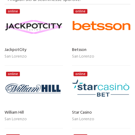
online
online
JackpotCity
Betsson
San Lorenzo
San Lorenzo
online
online
William Hill
Star Casino
San Lorenzo
San Lorenzo