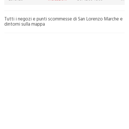
Tutti i negozi e punti scommesse di San Lorenzo Marche e
dintorni sulla mappa