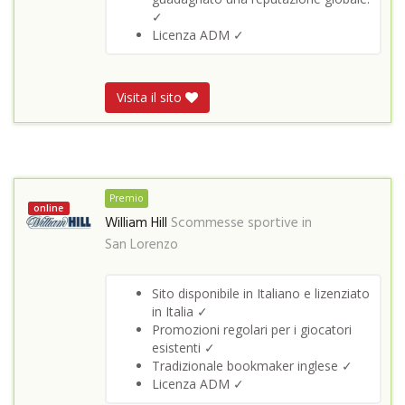
✓
Licenza ADM ✓
Visita il sito
Premio
online
William Hill
Scommesse sportive in
San Lorenzo
Sito disponibile in Italiano e lizenziato
in Italia ✓
Promozioni regolari per i giocatori
esistenti ✓
Tradizionale bookmaker inglese ✓
Licenza ADM ✓