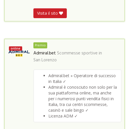
Visita il sito
Premio
online
Admiral.bet
Scommesse sportive in
San Lorenzo
Admiral.bet » Operatore di successo
in Italia ✓
Admiral è conosciuto non solo per la
sua piattaforma online, ma anche
per i numerosi punti vendita fisici in
Italia, tra cui centri scommesse,
casinò e sale bingo ✓
Licenza ADM ✓