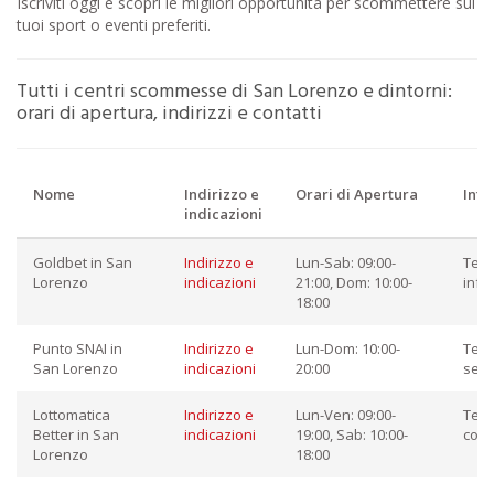
Iscriviti oggi e scopri le migliori opportunità per scommettere sui
tuoi sport o eventi preferiti.
Tutti i centri scommesse di San Lorenzo e dintorni:
orari di apertura, indirizzi e contatti
Nome
Indirizzo e
Orari di Apertura
Info
indicazioni
Goldbet in San
Indirizzo e
Lun-Sab: 09:00-
Tel:
Lorenzo
indicazioni
21:00, Dom: 10:00-
info
18:00
Punto SNAI in
Indirizzo e
Lun-Dom: 10:00-
Tel:
San Lorenzo
indicazioni
20:00
serv
Lottomatica
Indirizzo e
Lun-Ven: 09:00-
Tel:
Better in San
indicazioni
19:00, Sab: 10:00-
cont
Lorenzo
18:00