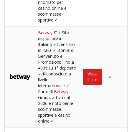
rinomato per
casinò online e
scommesse
sportive ✓
Betway
IT » Sito
disponibile in
Italiano e lizenziato
in Italia ✓ Bonus di
Benvenuto e
Promozioni: Fino a
400€ su 1° deposito
✓ Riconosciuto a
Visita
✓
livello
il sito
internazionale ✓
Parte di
Betway
Group, attivo dal
2006 e noto per le
scommesse
sportive e casinò
online ✓