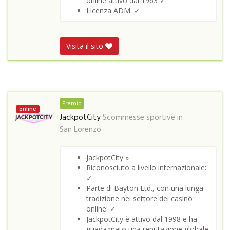
online attivo dal 1963 ✓
Licenza ADM: ✓
Visita il sito
Premio
online
JackpotCity
Scommesse sportive in
San Lorenzo
JackpotCity »
Riconosciuto a livello internazionale:
✓
Parte di Bayton Ltd., con una lunga
tradizione nel settore dei casinò
online: ✓
JackpotCity è attivo dal 1998 e ha
guadagnato una reputazione globale: