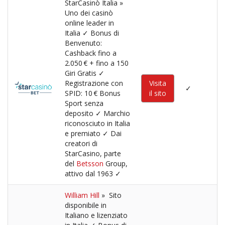
StarCasinò Italia »
Uno dei casinò
online leader in
Italia ✓ Bonus di
Benvenuto:
Cashback fino a
2.050 € + fino a 150
Giri Gratis ✓
Registrazione con
Visita
✓
SPID: 10 € Bonus
il sito
Sport senza
deposito ✓ Marchio
riconosciuto in Italia
e premiato ✓ Dai
creatori di
StarCasino, parte
del
Betsson
Group,
attivo dal 1963 ✓
William Hill
» Sito
disponibile in
Italiano e lizenziato